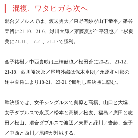
混複、ワタヒガら次へ
混合ダブルスでは、渡辺勇大／東野有紗が山下恭平／篠谷
菜留に21-10、21-6、緑川大輝／齋藤夏が仁平澄也／上杉夏
美に21-11、17-21、21-17で勝利。
金子祐樹／中西貴映は三橋健也／松田蒼に20-22、21-12、
21-18、西川裕次郎／尾﨑沙織は保木卓朗／永原和可那の
途中棄権により18-21、23-21で勝利し準決勝に臨む。
準決勝では、女子シングルスで奧原と髙橋、山口と大堀、
女子ダブルスで永原／松本と髙橋／松友、福島／廣田と志
田／松山、混合ダブルスで渡辺／東野と緑川／齋藤、金子
／中西と西川／尾﨑が対戦する。