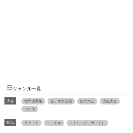
ジャンル一覧
大会
世界選手権
全日本実業団
国内大会
国際大会
その他
用品
ラケット
シャトル
ストリング（ガット）