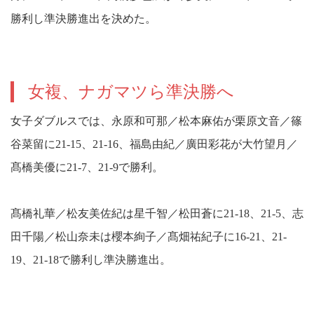
勝利し準決勝進出を決めた。
女複、ナガマツら準決勝へ
女子ダブルスでは、永原和可那／松本麻佑が栗原文音／篠
谷菜留に21-15、21-16、福島由紀／廣田彩花が大竹望月／
髙橋美優に21-7、21-9で勝利。
髙橋礼華／松友美佐紀は星千智／松田蒼に21-18、21-5、志
田千陽／松山奈未は櫻本絢子／髙畑祐紀子に16-21、21-
19、21-18で勝利し準決勝進出。