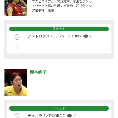
フクヒロペアとして活躍中。華麗なラケッ
トワークと高い判断力が特徴。2018年アジ
ア選手権 優勝...
ラケット
アストロクス88S／ASTROX 88S
51
櫻本絢子
ラケット
デュオラ 7／DUORA 7
42