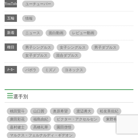
YouTube
ユーチューバー
五輪
情報
新着
ニュース
面白動画
レビュー動画
種目
男子シングルス
女子シングルス
男子ダブルス
女子ダブルス
混合ダブルス
ﾒｰｶｰ
バボラ
ミズノ
ヨネックス
選手別
桃田賢斗
山口茜
奥原希望
渡辺勇大
松友美佐紀
廣田彩花
福島由紀
ビクター・アクセルセン
東野有紗
嘉村健士
髙橋礼華
園田啓悟
マルクス・フェルナルディ・ギデオン