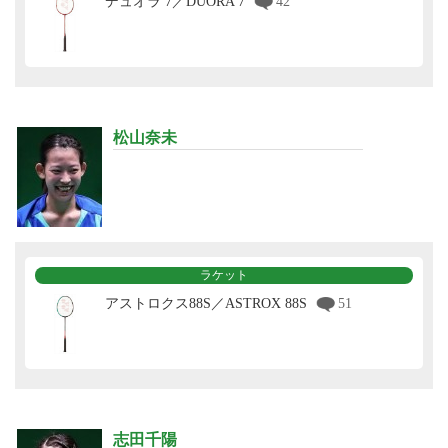
デュオラ 7／DUORA 7
42
松山奈未
ラケット
アストロクス88S／ASTROX 88S
51
志田千陽