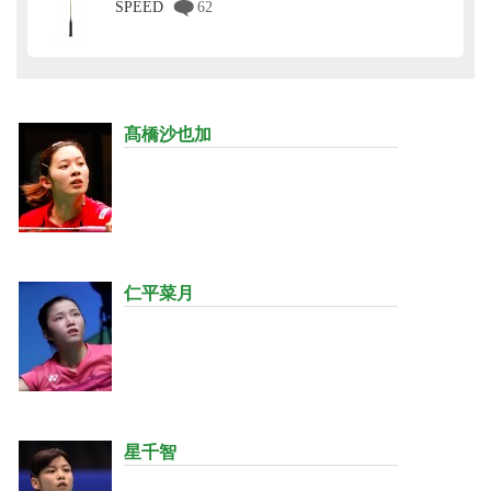
SPEED
62
髙橋沙也加
仁平菜月
星千智