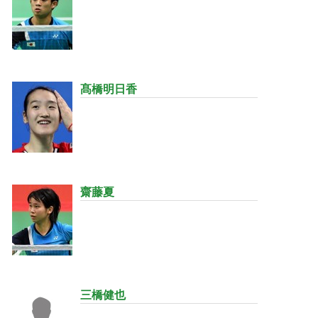
髙橋明日香
齋藤夏
三橋健也