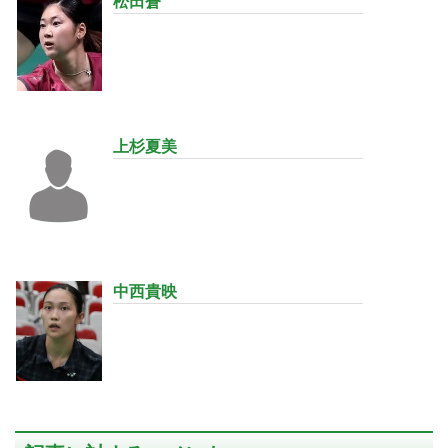
松田蒼
上杉夏美
中西貴映