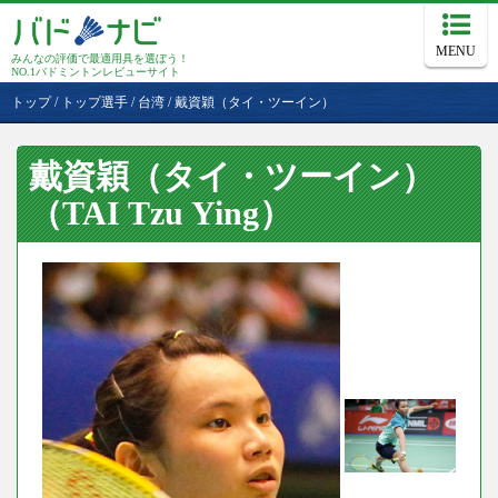
MENU
みんなの評価で最適用具を選ぼう！
NO.1バドミントンレビューサイト
トップ
/
トップ選手
/
台湾
/
戴資穎（タイ・ツーイン）
戴資穎（タイ・ツーイン）
（TAI Tzu Ying）