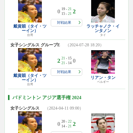
19 -
21
0
2
15 -
21
対戦結果
戴資穎（タイ・ツ
ラッチャノク・イ
ーイン）
ンタノン
台湾
タイ
女子シングルス グループE
（2024-07-28 18:20）
21
- 15
2
0
21
- 14
対戦結果
戴資穎（タイ・ツ
リアン・タン
ーイン）
ベルギー
台湾
バドミントン アジア選手権 2024
女子シングルス
（2024-04-11 09:00）
20 -
22
0
2
14 -
21