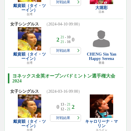
対戦結果
戴資穎（タイ・ツ
大堀彩
ーイン）
日本
台湾
女子シングルス
（2024-04-10 09:00）
21
- 10
2
0
21
- 16
対戦結果
戴資穎（タイ・ツ
CHENG Sin Yan
ーイン）
Happy Serena
台湾
香港
ヨネックス全英オープンバドミントン選手権大会
2024
女子シングルス
（2024-03-16 09:00）
13 -
21
0
2
12 -
21
対戦結果
戴資穎（タイ・ツ
キャロリーナ・マ
ーイン）
リン
台湾
スペイン