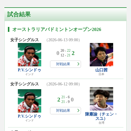
試合結果
オーストラリアバドミントンオープン2026
女子シングルス
（2026-06-13 09:00）
20 -
22
0
2
12 -
21
対戦結果
P.V.シンドゥ
山口茜
インド
日本
女子シングルス
（2026-06-12 09:00）
21
- 6
2
0
21
- 9
対戦結果
陳肅諭（チェン・
P.V.シンドゥ
スユ）
インド
台湾