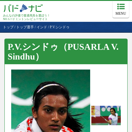
MENU
みんなの評価で最適用具を選ぼう！
NO.1バドミントンレビューサイト
トップ
/
トップ選手
/
インド
/
P.V.シンドゥ
P.V.シンドゥ（PUSARLA V.
Sindhu）