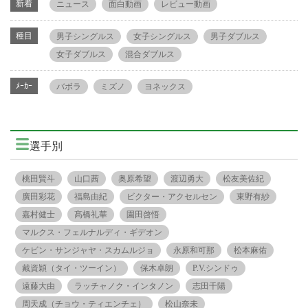
新着
ニュース
面白動画
レビュー動画
種目
男子シングルス
女子シングルス
男子ダブルス
女子ダブルス
混合ダブルス
ﾒｰｶｰ
バボラ
ミズノ
ヨネックス
選手別
桃田賢斗
山口茜
奥原希望
渡辺勇大
松友美佐紀
廣田彩花
福島由紀
ビクター・アクセルセン
東野有紗
嘉村健士
髙橋礼華
園田啓悟
マルクス・フェルナルディ・ギデオン
ケビン・サンジャヤ・スカムルジョ
永原和可那
松本麻佑
戴資穎（タイ・ツーイン）
保木卓朗
P.V.シンドゥ
遠藤大由
ラッチャノク・インタノン
志田千陽
周天成（チョウ・ティエンチェ）
松山奈未