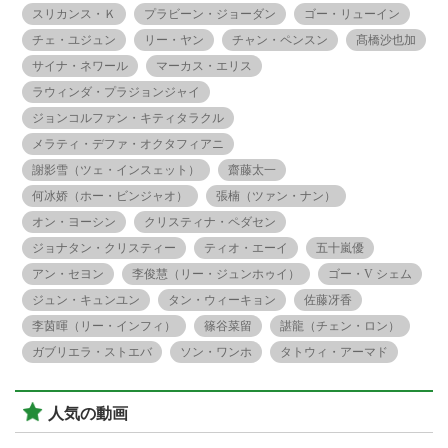
スリカンス・Ｋ
プラビーン・ジョーダン
ゴー・リューイン
チェ・ユジュン
リー・ヤン
チャン・ペンスン
髙橋沙也加
サイナ・ネワール
マーカス・エリス
ラウィンダ・プラジョンジャイ
ジョンコルファン・キティタラクル
メラティ・デファ・オクタフィアニ
謝影雪（ツェ・インスェット）
齋藤太一
何冰娇（ホー・ビンジャオ）
張楠（ツァン・ナン）
オン・ヨーシン
クリスティナ・ペダセン
ジョナタン・クリスティー
ティオ・エーイ
五十嵐優
アン・セヨン
李俊慧（リー・ジュンホゥイ）
ゴー・V シェム
ジュン・キュンユン
タン・ウィーキョン
佐藤冴香
李茵暉（リー・インフィ）
篠谷菜留
諶龍（チェン・ロン）
ガブリエラ・ストエバ
ソン・ワンホ
タトウィ・アーマド
人気の動画