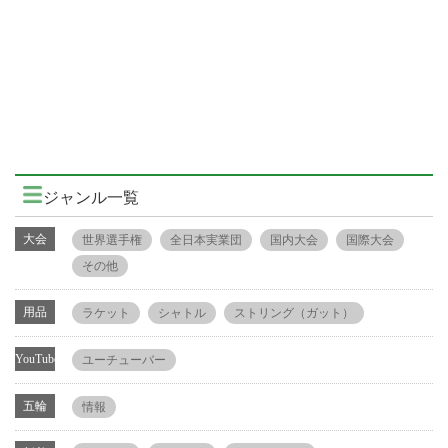
ジャンル一覧
大会
世界選手権
全日本実業団
国内大会
国際大会
その他
用品
ラケット
シャトル
ストリング（ガット）
YouTube
ユーチューバー
五輪
情報