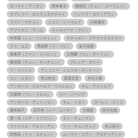
モハマド・アッサン
西本拳太
陳雨菲（チェン・ユーフェイ）
サプシリー・タエラッタナチャイ
ヘンドラ・セティアワン
ファン・ヤチョン
ジェン・シーウェイ
小林優吾
アプリヤニ・ラハユ
キャロリーナ・マリン
申昇輩（シン・ソンチャン）
デチャポン・プアヴァラヌクロー
ドゥ・ユエ
李紹希（イ・ソヒ）
金子祐樹
黄東萍（ファン・ドンピン）
王齊麟（ワン・チーリン）
陳清晨（チェン・チンチェン）
グレシア・ポリー
ソ・スンジェ
アンソニー・シニスカ・ギンティン
コン・ヒヨン
常山幹太
栗原文音
米元小春
アンダース・スカールプ・ラスムセン
キム・アストルプ
王懿律（ワン・イルユ）
リー・ジージア
アンダース・アントンセン
キム・ソヨン
ローレン・スミス
櫻本絢子
石宇奇（シー・ユーチ）
大堀彩
田中志穂
贾一凡（ジア・イファン）
タン・チュンマン
ファジャル・アルフィアン
リー・チョンウェイ
井上拓斗
刘雨辰（リゥ・ユチェン）
ムハマド・リアン・アルディアント