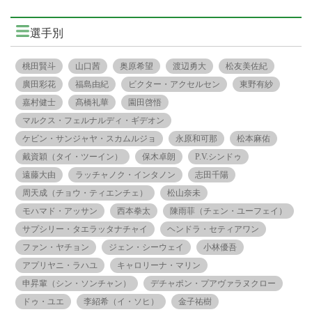
選手別
桃田賢斗
山口茜
奥原希望
渡辺勇大
松友美佐紀
廣田彩花
福島由紀
ビクター・アクセルセン
東野有紗
嘉村健士
髙橋礼華
園田啓悟
マルクス・フェルナルディ・ギデオン
ケビン・サンジャヤ・スカムルジョ
永原和可那
松本麻佑
戴資穎（タイ・ツーイン）
保木卓朗
P.V.シンドゥ
遠藤大由
ラッチャノク・インタノン
志田千陽
周天成（チョウ・ティエンチェ）
松山奈未
モハマド・アッサン
西本拳太
陳雨菲（チェン・ユーフェイ）
サプシリー・タエラッタナチャイ
ヘンドラ・セティアワン
ファン・ヤチョン
ジェン・シーウェイ
小林優吾
アプリヤニ・ラハユ
キャロリーナ・マリン
申昇輩（シン・ソンチャン）
デチャポン・プアヴァラヌクロー
ドゥ・ユエ
李紹希（イ・ソヒ）
金子祐樹