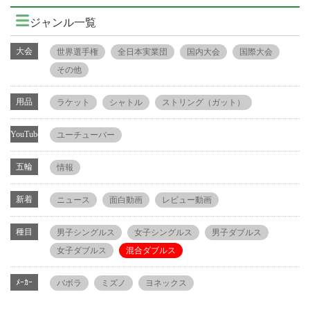
ジャンル一覧
大会
世界選手権
全日本実業団
国内大会
国際大会
その他
用品
ラケット
シャトル
ストリング（ガット）
YouTube
ユーチューバー
五輪
情報
新着
ニュース
面白動画
レビュー動画
種目
男子シングルス
女子シングルス
男子ダブルス
女子ダブルス
混合ダブルス
ﾒｰｶｰ
バボラ
ミズノ
ヨネックス