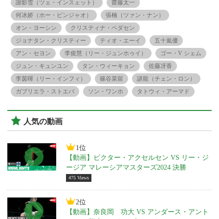
謝影雪（ツェ・インスェット）
齋藤太一
何冰娇（ホー・ビンジャオ）
張楠（ツァン・ナン）
オン・ヨーシン
クリスティナ・ペダセン
ジョナタン・クリスティー
ティオ・エーイ
五十嵐優
アン・セヨン
李俊慧（リー・ジュンホゥイ）
ゴー・V シェム
ジュン・キュンユン
タン・ウィーキョン
佐藤冴香
李茵暉（リー・インフィ）
篠谷菜留
諶龍（チェン・ロン）
ガブリエラ・ストエバ
ソン・ワンホ
タトウィ・アーマド
人気の動画
1位
【動画】ビクター・アクセルセン VS リー・ジ
ージア マレーシアマスターズ2024 決勝
475 Views
2位
【動画】奈良岡 功大 VS アンダース・アント