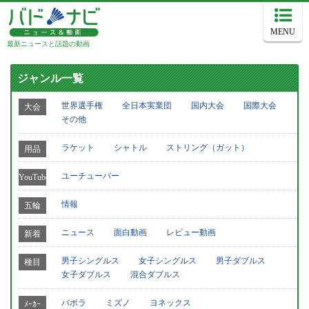
MENU
最新ニュースと話題の動画
ジャンル一覧
世界選手権
全日本実業団
国内大会
国際大会
大会
その他
ラケット
シャトル
ストリング（ガット）
用品
ユーチューバー
YouTube
情報
五輪
ニュース
面白動画
レビュー動画
新着
男子シングルス
女子シングルス
男子ダブルス
種目
女子ダブルス
混合ダブルス
バボラ
ミズノ
ヨネックス
ﾒｰｶｰ