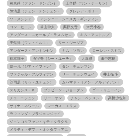
黄東萍（ファン・ドンピン）
王齊麟（ワン・チーリン）
陳清晨（チェン・チンチェン）
グレシア・ポリー
ソ・スンジェ
アンソニー・シニスカ・ギンティン
コン・ヒヨン
常山幹太
栗原文音
米元小春
アンダース・スカールプ・ラスムセン
キム・アストルプ
王懿律（ワン・イルユ）
リー・ジージア
アンダース・アントンセン
キム・ソヨン
ローレン・スミス
櫻本絢子
石宇奇（シー・ユーチ）
大堀彩
田中志穂
贾一凡（ジア・イファン）
タン・チュンマン
ファジャル・アルフィアン
リー・チョンウェイ
井上拓斗
刘雨辰（リゥ・ユチェン）
ムハマド・リアン・アルディアント
スリカンス・Ｋ
プラビーン・ジョーダン
ゴー・リューイン
チェ・ユジュン
リー・ヤン
チャン・ペンスン
髙橋沙也加
サイナ・ネワール
マーカス・エリス
ラウィンダ・プラジョンジャイ
ジョンコルファン・キティタラクル
メラティ・デファ・オクタフィアニ