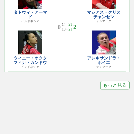
タトウィ・アーマ
マシアス・クリス
ド
チャンセン
インドネシア
デンマーク
14 -
21
0
2
18 -
21
ウィニー・オクタ
アレキサンドラ・
フィナ・カンドウ
ボイエ
インドネシア
デンマーク
もっと見る