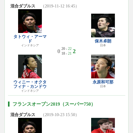
混合ダブルス
（2019-11-12 16:45）
タトウィ・アーマ
ド
保木卓朗
インドネシア
日本
20 -
22
0
2
18 -
21
ウィニー・オクタ
永原和可那
フィナ・カンドウ
日本
インドネシア
フランスオープン2019（スーパー750）
混合ダブルス
（2019-10-23 15:50）