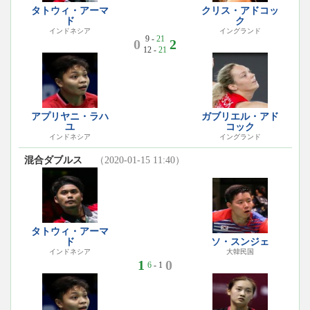
タトウィ・アーマ
クリス・アドコッ
ド
ク
インドネシア
イングランド
9 -
21
0
2
12 -
21
アプリヤニ・ラハ
ガブリエル・アド
ユ
コック
インドネシア
イングランド
混合ダブルス
（2020-01-15 11:40）
タトウィ・アーマ
ド
ソ・スンジェ
インドネシア
大韓民国
1
0
6
- 1