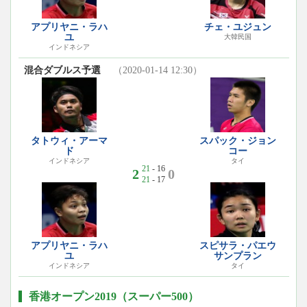
アプリヤニ・ラハ
チェ・ユジュン
ユ
大韓民国
インドネシア
混合ダブルス予選
（2020-01-14 12:30）
タトウィ・アーマ
スパック・ジョン
ド
コー
インドネシア
タイ
21
- 16
2
0
21
- 17
アプリヤニ・ラハ
スピサラ・パエウ
ユ
サンプラン
インドネシア
タイ
香港オープン2019（スーパー500）