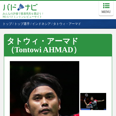
MENU
みんなの評価で最適用具を選ぼう！
NO.1バドミントンレビューサイト
トップ
/
トップ選手
/
インドネシア
/
タトウィ・アーマド
タトウィ・アーマド
（Tontowi AHMAD）