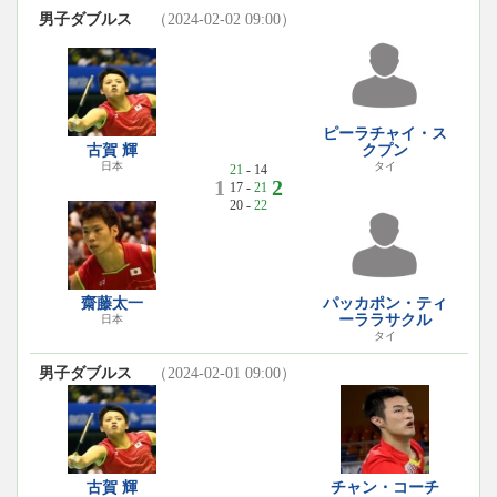
男子ダブルス
（2024-02-02 09:00）
ピーラチャイ・ス
古賀 輝
クプン
日本
タイ
21
- 14
1
2
17 -
21
20 -
22
齋藤太一
パッカポン・ティ
ーララサクル
日本
タイ
男子ダブルス
（2024-02-01 09:00）
古賀 輝
チャン・コーチ