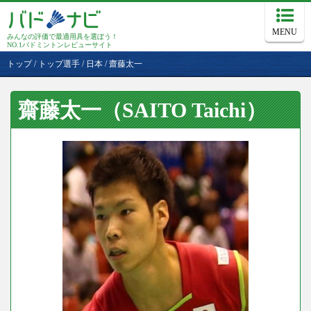
MENU
みんなの評価で最適用具を選ぼう！
NO.1バドミントンレビューサイト
トップ
/
トップ選手
/
日本
/
齋藤太一
齋藤太一（SAITO Taichi）