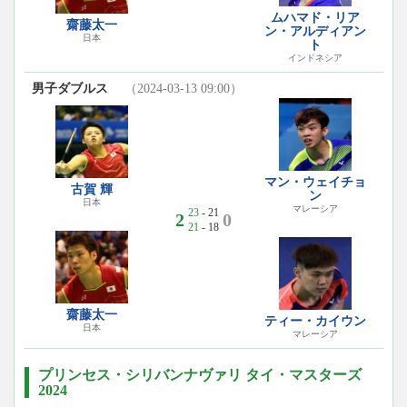
ムハマド・リア
齋藤太一
ン・アルディアン
日本
ト
インドネシア
男子ダブルス
（2024-03-13 09:00）
マン・ウェイチョ
古賀 輝
ン
日本
マレーシア
23
- 21
2
0
21
- 18
齋藤太一
ティー・カイウン
日本
マレーシア
プリンセス・シリバンナヴァリ タイ・マスターズ
2024