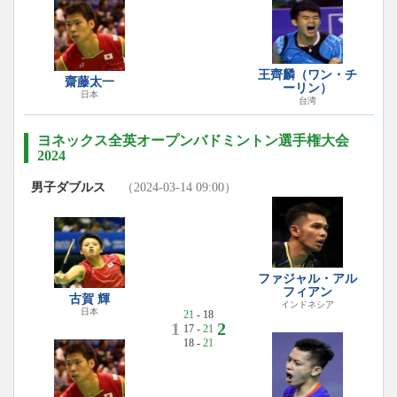
王齊麟（ワン・チ
齋藤太一
ーリン）
日本
台湾
ヨネックス全英オープンバドミントン選手権大会
2024
男子ダブルス
（2024-03-14 09:00）
ファジャル・アル
フィアン
古賀 輝
インドネシア
日本
21
- 18
1
2
17 -
21
18 -
21