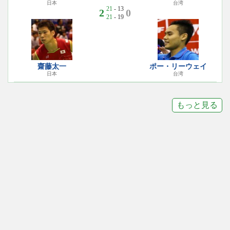
日本
台湾
21
- 13
2
0
21
- 19
齋藤太一
ポー・リーウェイ
日本
台湾
もっと見る