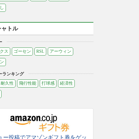
し
シャトル
ー
クス
ゴーセン
RSL
アーウィン
ン
ーランキング
耐久性
飛行性能
打球感
経済性
ュー投稿でアマゾンギフト券をゲッ