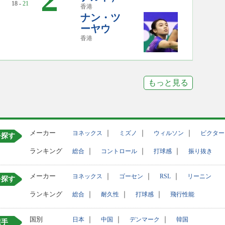
18 -
21
香港
ナン・ツ
ーヤウ
香港
もっと見る
メーカー
｜
｜
｜
ヨネックス
ミズノ
ウィルソン
ビクター
を探す
ランキング
｜
｜
｜
総合
コントロール
打球感
振り抜き
メーカー
｜
｜
｜
ヨネックス
ゴーセン
RSL
リーニン
を探す
ランキング
｜
｜
｜
総合
耐久性
打球感
飛行性能
国別
｜
｜
｜
日本
中国
デンマーク
韓国
選手