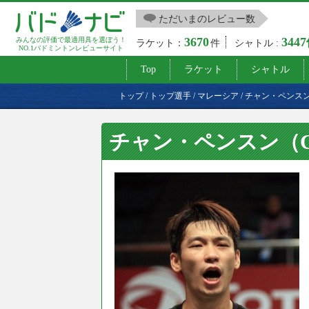
ただいまのレビュー数
3670
344
みんなの評価で最適用具を選ぼう！
ラケット：
件
シャトル :
NO.1バドミントンレビューサイト
Top
ラケット
シャトル
トップ
/
トップ選手
/
マレーシア
/
チャン・ペンス
チャン・ペンスン（CHA