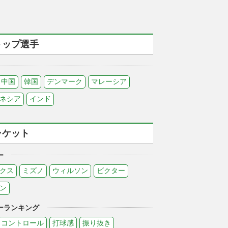
トップ選手
中国
韓国
デンマーク
マレーシア
ネシア
インド
ラケット
ー
クス
ミズノ
ウィルソン
ビクター
ン
ーランキング
コントロール
打球感
振り抜き