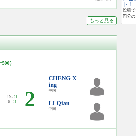
ト！
投稿で
円分の
もっと見る
500）
CHENG X
ing
2
中国
10 -
21
6 -
21
LI Qian
中国