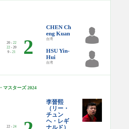
CHEN Ch
eng Kuan
2
台湾
20 -
22
22
- 20
HSU Yin-
9 -
21
Hui
台湾
マスターズ 2024
李晉熙
（リー・
チュン
2
ヘ・レギ
ナルド）
22 -
24