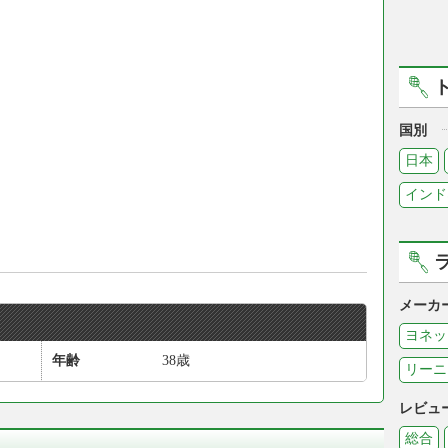
国別
日本
インド
メーカ
ヨネッ
年齢
38歳
リーニ
レビュ
総合