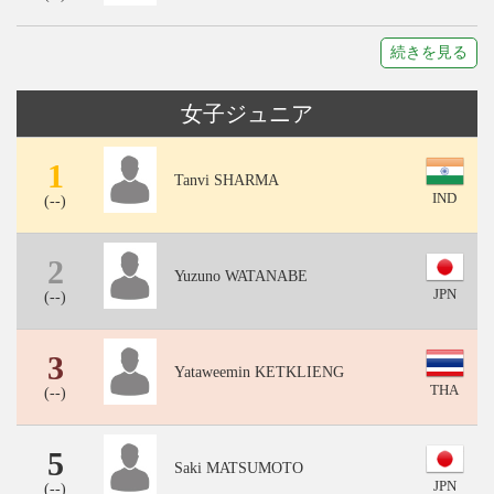
続きを見る
女子ジュニア
1
Tanvi SHARMA
IND
(
--
)
2
Yuzuno WATANABE
JPN
(
--
)
3
Yataweemin KETKLIENG
THA
(
--
)
5
Saki MATSUMOTO
JPN
(
--
)