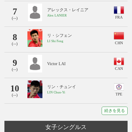
7
アレックス・レイニア
Alex LANIER
FRA
(
--
)
8
リ・シフェン
LI Shi Feng
CHN
(
--
)
9
Victor LAI
CAN
(
--
)
10
リン・チュンイ
LIN Chun-Yi
TPE
(
--
)
続きを見る
女子シングルス