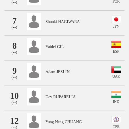
POR
(
--
)
7
Shunki HAGIWARA
JPN
(
--
)
8
Yaidel GIL
ESP
(
--
)
9
Adam JESLIN
UAE
(
--
)
10
Dev RUPARELIA
IND
(
--
)
12
Yung Neng CHUANG
TPE
(
--
)