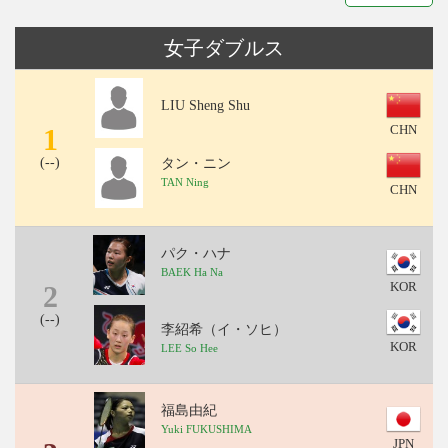
女子ダブルス
LIU Sheng Shu
1
CHN
(
--
)
タン・ニン
TAN Ning
CHN
パク・ハナ
BAEK Ha Na
2
KOR
(
--
)
李紹希（イ・ソヒ）
KOR
LEE So Hee
福島由紀
Yuki FUKUSHIMA
JPN