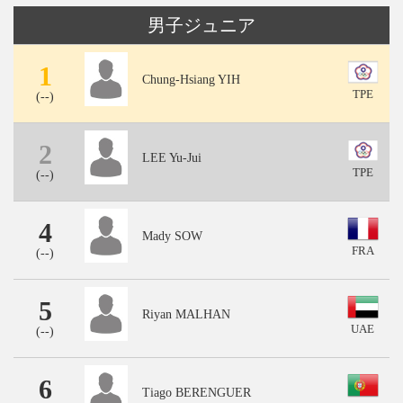
男子ジュニア
1
Chung-Hsiang YIH
TPE
(
--
)
2
LEE Yu-Jui
TPE
(
--
)
4
Mady SOW
FRA
(
--
)
5
Riyan MALHAN
UAE
(
--
)
6
Tiago BERENGUER