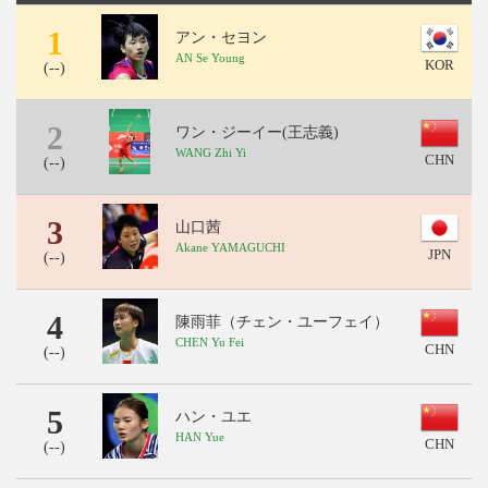
1
アン・セヨン
AN Se Young
KOR
(
--
)
2
ワン・ジーイー(王志義)
WANG Zhi Yi
CHN
(
--
)
3
山口茜
Akane YAMAGUCHI
JPN
(
--
)
4
陳雨菲（チェン・ユーフェイ）
CHEN Yu Fei
CHN
(
--
)
5
ハン・ユエ
HAN Yue
CHN
(
--
)