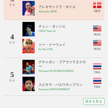
(
--
)
アレキサンドラ・ボイエ
DEN
Alexandra BØJE
チェン・タンジエ
CHEN Tang Jie
4
MAS
(
--
)
トー・イーウェイ
MAS
Ee Wei TOH
デチャポン・プアヴァラヌクロ
ー
Dechapol PUAVARANUKROH
5
THA
(
--
)
スピサラ・パエウサンプラン
THA
Supissara PAEWSAMPRAN
続きを見る