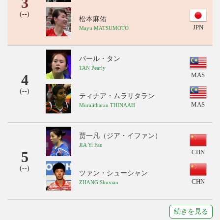
3
(
--
)
松本麻佑
JPN
Mayu MATSUMOTO
パール・タン
TAN Pearly
4
MAS
(
--
)
ティナア・ムラリタラン
MAS
Muralitharan THINAAH
贾一凡（ジア・イファン）
JIA Yi Fan
5
CHN
(
--
)
ツァン・シューシャン
CHN
ZHANG Shuxian
続きを見る