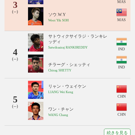
3
MAS
(
--
)
ソウ.W.Y
MAS
Wooi Yik SOH
サトウィクサイラジ・ランキレ
ッディ
Satwiksairaj RANKIREDDY
4
IND
(
--
)
チラーグ・シェッティ
IND
Chirag SHETTY
リャン・ウェイケン
LIANG Wei Keng
5
CHN
(
--
)
ワン・チャン
CHN
WANG Chang
続きを見る