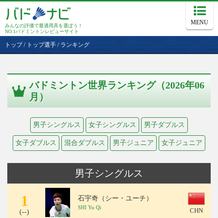
MENU
みんなの評価で最適用具を選ぼう！
NO.1バドミントンレビューサイト
トップ
/
トップ選手
/
ランキング
バドミントン世界ランキング（2026年06
月）
男子シングルス
女子シングルス
男子ダブルス
女子ダブルス
混合ダブルス
男子ジュニア
女子ジュニア
男子シングルス
1
石宇奇（シー・ユーチ）
SHI Yu Qi
CHN
(
--
)