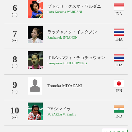
6
プトゥリ・クスマ・ワルダニ
Putri Kusuma WARDANI
INA
(
--
)
7
ラッチャノク・インタノン
Ratchanok INTANON
THA
(
--
)
8
ポルンパウィ・チョチュウォン
Pornpawee CHOCHUWONG
THA
(
--
)
9
Tomoka MIYAZAKI
JPN
(
--
)
10
P.V.シンドゥ
PUSARLA V. Sindhu
IND
(
--
)