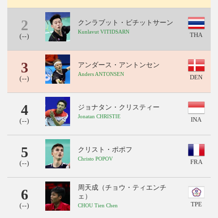
2
クンラブット・ビチットサーン
Kunlavut VITIDSARN
THA
(
--
)
3
アンダース・アントンセン
Anders ANTONSEN
DEN
(
--
)
4
ジョナタン・クリスティー
Jonatan CHRISTIE
INA
(
--
)
5
クリスト・ポポフ
Christo POPOV
FRA
(
--
)
周天成（チョウ・ティエンチ
6
ェ）
TPE
(
--
)
CHOU Tien Chen