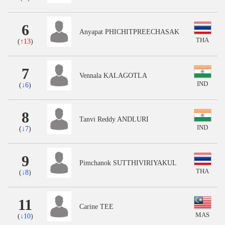
6
Anyapat PHICHITPREECHASAK
THA
(
↑13
)
7
Vennala KALAGOTLA
IND
(
↓6
)
8
Tanvi Reddy ANDLURI
IND
(
↓7
)
9
Pimchanok SUTTHIVIRIYAKUL
THA
(
↓8
)
11
Carine TEE
MAS
(
↓10
)