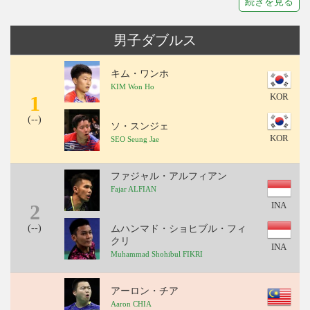
続きを見る
男子ダブルス
キム・ワンホ
KIM Won Ho
1
KOR
(
--
)
ソ・スンジェ
KOR
SEO Seung Jae
ファジャル・アルフィアン
Fajar ALFIAN
2
INA
(
--
)
ムハンマド・ショヒブル・フィ
クリ
INA
Muhammad Shohibul FIKRI
アーロン・チア
Aaron CHIA