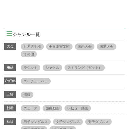
ジャンル一覧
大会
世界選手権
全日本実業団
国内大会
国際大会
その他
用品
ラケット
シャトル
ストリング（ガット）
YouTube
ユーチューバー
五輪
情報
新着
ニュース
面白動画
レビュー動画
種目
男子シングルス
女子シングルス
男子ダブルス