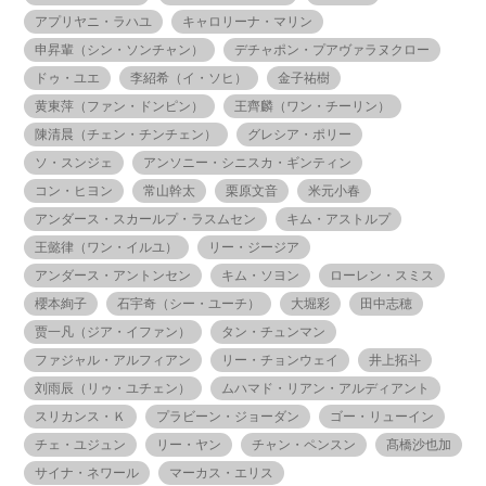
アプリヤニ・ラハユ
キャロリーナ・マリン
申昇輩（シン・ソンチャン）
デチャポン・プアヴァラヌクロー
ドゥ・ユエ
李紹希（イ・ソヒ）
金子祐樹
黄東萍（ファン・ドンピン）
王齊麟（ワン・チーリン）
陳清晨（チェン・チンチェン）
グレシア・ポリー
ソ・スンジェ
アンソニー・シニスカ・ギンティン
コン・ヒヨン
常山幹太
栗原文音
米元小春
アンダース・スカールプ・ラスムセン
キム・アストルプ
王懿律（ワン・イルユ）
リー・ジージア
アンダース・アントンセン
キム・ソヨン
ローレン・スミス
櫻本絢子
石宇奇（シー・ユーチ）
大堀彩
田中志穂
贾一凡（ジア・イファン）
タン・チュンマン
ファジャル・アルフィアン
リー・チョンウェイ
井上拓斗
刘雨辰（リゥ・ユチェン）
ムハマド・リアン・アルディアント
スリカンス・Ｋ
プラビーン・ジョーダン
ゴー・リューイン
チェ・ユジュン
リー・ヤン
チャン・ペンスン
髙橋沙也加
サイナ・ネワール
マーカス・エリス