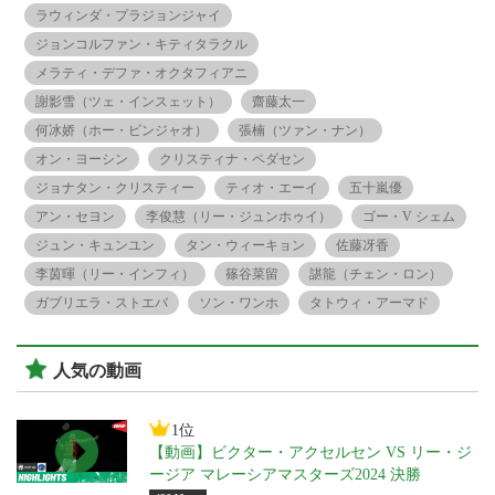
ラウィンダ・プラジョンジャイ
ジョンコルファン・キティタラクル
メラティ・デファ・オクタフィアニ
謝影雪（ツェ・インスェット）
齋藤太一
何冰娇（ホー・ビンジャオ）
張楠（ツァン・ナン）
オン・ヨーシン
クリスティナ・ペダセン
ジョナタン・クリスティー
ティオ・エーイ
五十嵐優
アン・セヨン
李俊慧（リー・ジュンホゥイ）
ゴー・V シェム
ジュン・キュンユン
タン・ウィーキョン
佐藤冴香
李茵暉（リー・インフィ）
篠谷菜留
諶龍（チェン・ロン）
ガブリエラ・ストエバ
ソン・ワンホ
タトウィ・アーマド
人気の動画
1位
【動画】ビクター・アクセルセン VS リー・ジ
ージア マレーシアマスターズ2024 決勝