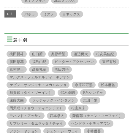
女子ダブルス
混合ダブルス
ﾒｰｶｰ
バボラ
ミズノ
ヨネックス
選手別
桃田賢斗
山口茜
奥原希望
渡辺勇大
松友美佐紀
廣田彩花
福島由紀
ビクター・アクセルセン
東野有紗
嘉村健士
髙橋礼華
園田啓悟
マルクス・フェルナルディ・ギデオン
ケビン・サンジャヤ・スカムルジョ
永原和可那
松本麻佑
戴資穎（タイ・ツーイン）
保木卓朗
P.V.シンドゥ
遠藤大由
ラッチャノク・インタノン
志田千陽
周天成（チョウ・ティエンチェ）
松山奈未
モハマド・アッサン
西本拳太
陳雨菲（チェン・ユーフェイ）
サプシリー・タエラッタナチャイ
ヘンドラ・セティアワン
ファン・ヤチョン
ジェン・シーウェイ
小林優吾