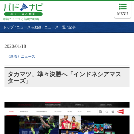
MENU
最新ニュースと話題の動画
トップ
/
ニュース＆動画
/
ニュース一覧
/
記事
2020/01/18
《新着》ニュース
タカマツ、準々決勝へ「インドネシアマス
ターズ」