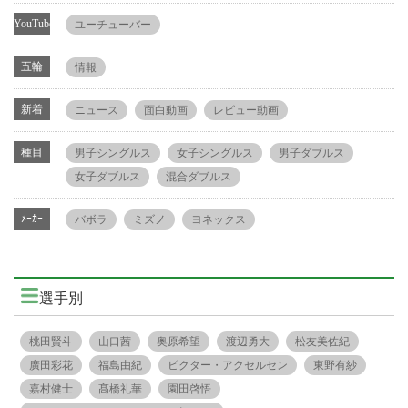
YouTube
ユーチューバー
五輪
情報
新着
ニュース
面白動画
レビュー動画
種目
男子シングルス
女子シングルス
男子ダブルス
女子ダブルス
混合ダブルス
ﾒｰｶｰ
バボラ
ミズノ
ヨネックス
選手別
桃田賢斗
山口茜
奥原希望
渡辺勇大
松友美佐紀
廣田彩花
福島由紀
ビクター・アクセルセン
東野有紗
嘉村健士
髙橋礼華
園田啓悟