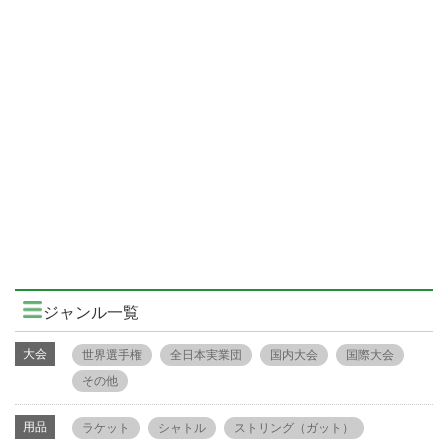
ジャンル一覧
大会
世界選手権
全日本実業団
国内大会
国際大会
その他
用品
ラケット
シャトル
ストリング（ガット）