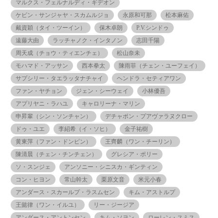
マルクス・フェルナルディ・ギデオン
ケビン・サンジャヤ・スカムルジョ
永原和可那
松本麻佑
戴資穎（タイ・ツーイン）
保木卓朗
P.V.シンドゥ
遠藤大由
ラッチャノク・インタノン
志田千陽
周天成（チョウ・ティエンチェ）
松山奈未
モハマド・アッサン
西本拳太
陳雨菲（チェン・ユーフェイ）
サプシリー・タエラッタナチャイ
ヘンドラ・セティアワン
ファン・ヤチョン
ジェン・シーウェイ
小林優吾
アプリヤニ・ラハユ
キャロリーナ・マリン
申昇輩（シン・ソンチャン）
デチャポン・プアヴァラヌクロー
ドゥ・ユエ
李紹希（イ・ソヒ）
金子祐樹
黄東萍（ファン・ドンピン）
王齊麟（ワン・チーリン）
陳清晨（チェン・チンチェン）
グレシア・ポリー
ソ・スンジェ
アンソニー・シニスカ・ギンティン
コン・ヒヨン
常山幹太
栗原文音
米元小春
アンダース・スカールプ・ラスムセン
キム・アストルプ
王懿律（ワン・イルユ）
リー・ジージア
アンダース・アントンセン
キム・ソヨン
ローレン・スミス