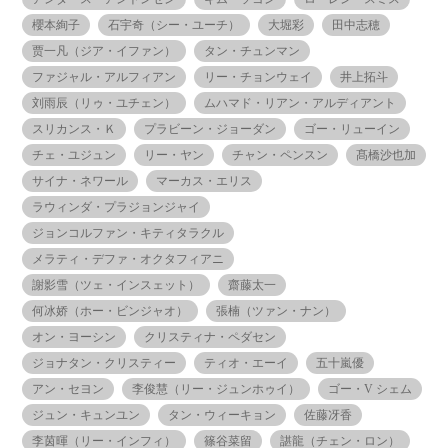
櫻本絢子
石宇奇（シー・ユーチ）
大堀彩
田中志穂
贾一凡（ジア・イファン）
タン・チュンマン
ファジャル・アルフィアン
リー・チョンウェイ
井上拓斗
刘雨辰（リゥ・ユチェン）
ムハマド・リアン・アルディアント
スリカンス・Ｋ
プラビーン・ジョーダン
ゴー・リューイン
チェ・ユジュン
リー・ヤン
チャン・ペンスン
髙橋沙也加
サイナ・ネワール
マーカス・エリス
ラウィンダ・プラジョンジャイ
ジョンコルファン・キティタラクル
メラティ・デファ・オクタフィアニ
謝影雪（ツェ・インスェット）
齋藤太一
何冰娇（ホー・ビンジャオ）
張楠（ツァン・ナン）
オン・ヨーシン
クリスティナ・ペダセン
ジョナタン・クリスティー
ティオ・エーイ
五十嵐優
アン・セヨン
李俊慧（リー・ジュンホゥイ）
ゴー・V シェム
ジュン・キュンユン
タン・ウィーキョン
佐藤冴香
李茵暉（リー・インフィ）
篠谷菜留
諶龍（チェン・ロン）