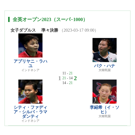
全英オープン2023（スーパ−1000）
女子ダブルス
準々決勝
（2023-03-17 09:00）
アプリヤニ・ラハ
ユ
パク・ハナ
インドネシア
大韓民国
11 -
21
1
2
21
- 14
14 -
21
シティ・ファディ
李紹希（イ・ソ
ア・シルバ・ラマ
ヒ）
ダンティ
大韓民国
インドネシア