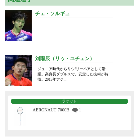
チェ・ソルギュ
刘雨辰（リゥ・ユチェン）
ジュニア時代からリウ/リーペアとして活
躍。高身長ダブルスで、安定した技術が特
徴。2013年アジ...
ラケット
AERONAUT 7000B
1