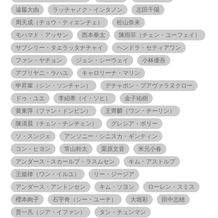
遠藤大由
ラッチャノク・インタノン
志田千陽
周天成（チョウ・ティエンチェ）
松山奈未
モハマド・アッサン
西本拳太
陳雨菲（チェン・ユーフェイ）
サプシリー・タエラッタナチャイ
ヘンドラ・セティアワン
ファン・ヤチョン
ジェン・シーウェイ
小林優吾
アプリヤニ・ラハユ
キャロリーナ・マリン
申昇輩（シン・ソンチャン）
デチャポン・プアヴァラヌクロー
ドゥ・ユエ
李紹希（イ・ソヒ）
金子祐樹
黄東萍（ファン・ドンピン）
王齊麟（ワン・チーリン）
陳清晨（チェン・チンチェン）
グレシア・ポリー
ソ・スンジェ
アンソニー・シニスカ・ギンティン
コン・ヒヨン
常山幹太
栗原文音
米元小春
アンダース・スカールプ・ラスムセン
キム・アストルプ
王懿律（ワン・イルユ）
リー・ジージア
アンダース・アントンセン
キム・ソヨン
ローレン・スミス
櫻本絢子
石宇奇（シー・ユーチ）
大堀彩
田中志穂
贾一凡（ジア・イファン）
タン・チュンマン