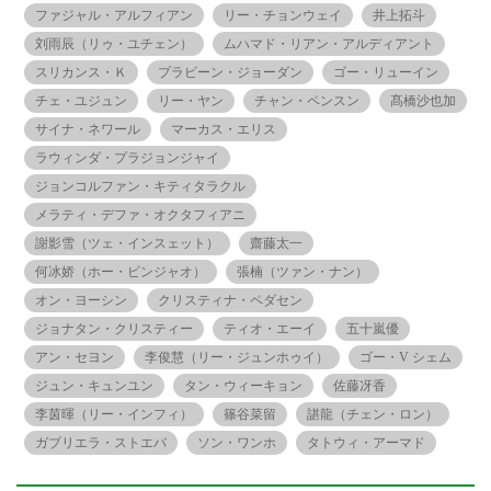
ファジャル・アルフィアン
リー・チョンウェイ
井上拓斗
刘雨辰（リゥ・ユチェン）
ムハマド・リアン・アルディアント
スリカンス・Ｋ
プラビーン・ジョーダン
ゴー・リューイン
チェ・ユジュン
リー・ヤン
チャン・ペンスン
髙橋沙也加
サイナ・ネワール
マーカス・エリス
ラウィンダ・プラジョンジャイ
ジョンコルファン・キティタラクル
メラティ・デファ・オクタフィアニ
謝影雪（ツェ・インスェット）
齋藤太一
何冰娇（ホー・ビンジャオ）
張楠（ツァン・ナン）
オン・ヨーシン
クリスティナ・ペダセン
ジョナタン・クリスティー
ティオ・エーイ
五十嵐優
アン・セヨン
李俊慧（リー・ジュンホゥイ）
ゴー・V シェム
ジュン・キュンユン
タン・ウィーキョン
佐藤冴香
李茵暉（リー・インフィ）
篠谷菜留
諶龍（チェン・ロン）
ガブリエラ・ストエバ
ソン・ワンホ
タトウィ・アーマド