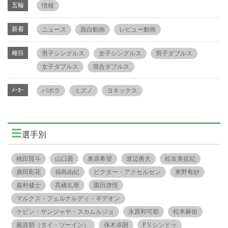
五輪
情報
新着
ニュース
面白動画
レビュー動画
種目
男子シングルス
女子シングルス
男子ダブルス
女子ダブルス
混合ダブルス
ﾒｰｶｰ
バボラ
ミズノ
ヨネックス
選手別
桃田賢斗
山口茜
奥原希望
渡辺勇大
松友美佐紀
廣田彩花
福島由紀
ビクター・アクセルセン
東野有紗
嘉村健士
髙橋礼華
園田啓悟
マルクス・フェルナルディ・ギデオン
ケビン・サンジャヤ・スカムルジョ
永原和可那
松本麻佑
戴資穎（タイ・ツーイン）
保木卓朗
P.V.シンドゥ