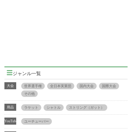
ジャンル一覧
大会
世界選手権
全日本実業団
国内大会
国際大会
その他
用品
ラケット
シャトル
ストリング（ガット）
YouTube
ユーチューバー