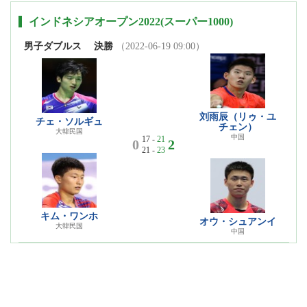
インドネシアオープン2022(スーパー1000)
男子ダブルス
決勝
（2022-06-19 09:00）
刘雨辰（リゥ・ユ
チェ・ソルギュ
チェン）
大韓民国
中国
17 -
21
0
2
21 -
23
キム・ワンホ
オウ・シュアンイ
大韓民国
中国