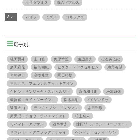
女子ダブルス
混合ダブルス
ﾒｰｶｰ
バボラ
ミズノ
ヨネックス
選手別
桃田賢斗
山口茜
奥原希望
渡辺勇大
松友美佐紀
廣田彩花
福島由紀
ビクター・アクセルセン
東野有紗
嘉村健士
髙橋礼華
園田啓悟
マルクス・フェルナルディ・ギデオン
ケビン・サンジャヤ・スカムルジョ
永原和可那
松本麻佑
戴資穎（タイ・ツーイン）
保木卓朗
P.V.シンドゥ
遠藤大由
ラッチャノク・インタノン
志田千陽
周天成（チョウ・ティエンチェ）
松山奈未
モハマド・アッサン
西本拳太
陳雨菲（チェン・ユーフェイ）
サプシリー・タエラッタナチャイ
ヘンドラ・セティアワン