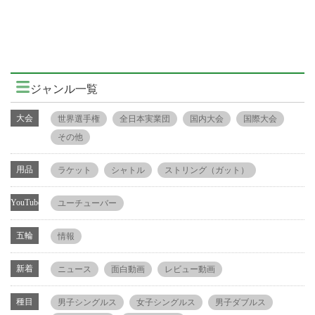
ジャンル一覧
大会
世界選手権
全日本実業団
国内大会
国際大会
その他
用品
ラケット
シャトル
ストリング（ガット）
YouTube
ユーチューバー
五輪
情報
新着
ニュース
面白動画
レビュー動画
種目
男子シングルス
女子シングルス
男子ダブルス