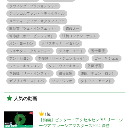
ラウィンダ・プラジョンジャイ
ジョンコルファン・キティタラクル
メラティ・デファ・オクタフィアニ
謝影雪（ツェ・インスェット）
齋藤太一
何冰娇（ホー・ビンジャオ）
張楠（ツァン・ナン）
オン・ヨーシン
クリスティナ・ペダセン
ジョナタン・クリスティー
ティオ・エーイ
五十嵐優
アン・セヨン
李俊慧（リー・ジュンホゥイ）
ゴー・V シェム
ジュン・キュンユン
タン・ウィーキョン
佐藤冴香
李茵暉（リー・インフィ）
篠谷菜留
諶龍（チェン・ロン）
ガブリエラ・ストエバ
ソン・ワンホ
タトウィ・アーマド
人気の動画
1位
【動画】ビクター・アクセルセン VS リー・ジ
ージア マレーシアマスターズ2024 決勝