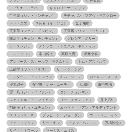
ファン・ヤチョン
ジェン・シーウェイ
小林優吾
アプリヤニ・ラハユ
キャロリーナ・マリン
申昇輩（シン・ソンチャン）
デチャポン・プアヴァラヌクロー
ドゥ・ユエ
李紹希（イ・ソヒ）
金子祐樹
黄東萍（ファン・ドンピン）
王齊麟（ワン・チーリン）
陳清晨（チェン・チンチェン）
グレシア・ポリー
ソ・スンジェ
アンソニー・シニスカ・ギンティン
コン・ヒヨン
常山幹太
栗原文音
米元小春
アンダース・スカールプ・ラスムセン
キム・アストルプ
王懿律（ワン・イルユ）
リー・ジージア
アンダース・アントンセン
キム・ソヨン
ローレン・スミス
櫻本絢子
石宇奇（シー・ユーチ）
大堀彩
田中志穂
贾一凡（ジア・イファン）
タン・チュンマン
ファジャル・アルフィアン
リー・チョンウェイ
井上拓斗
刘雨辰（リゥ・ユチェン）
ムハマド・リアン・アルディアント
スリカンス・Ｋ
プラビーン・ジョーダン
ゴー・リューイン
チェ・ユジュン
リー・ヤン
チャン・ペンスン
髙橋沙也加
サイナ・ネワール
マーカス・エリス