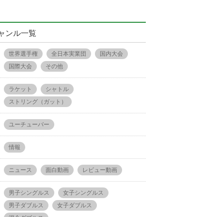
ャンル一覧
世界選手権
全日本実業団
国内大会
国際大会
その他
ラケット
シャトル
ストリング（ガット）
ユーチューバー
情報
ニュース
面白動画
レビュー動画
男子シングルス
女子シングルス
男子ダブルス
女子ダブルス