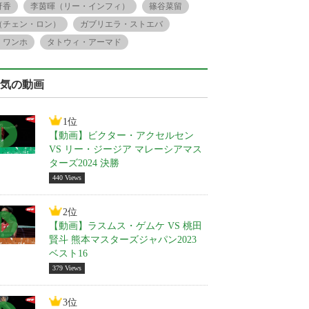
冴香
李茵暉（リー・インフィ）
篠谷菜留
（チェン・ロン）
ガブリエラ・ストエバ
・ワンホ
タトウィ・アーマド
気の動画
1位
【動画】ビクター・アクセルセン
VS リー・ジージア マレーシアマス
ターズ2024 決勝
440 Views
2位
【動画】ラスムス・ゲムケ VS 桃田
賢斗 熊本マスターズジャパン2023
ベスト16
379 Views
3位