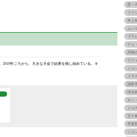
贾一
ファ
井上
ムハ
プラ
チェ
髙橋
ラウ
2019年ごろから、大きな大会で結果を残し始めている。キ
ジョ
メラ
謝影
何冰
オン
ジョ
五十
李俊
ジュ