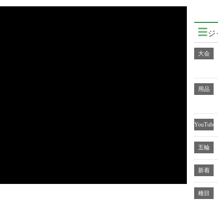
ジ
大会
用品
YouTube
五輪
新着
種目