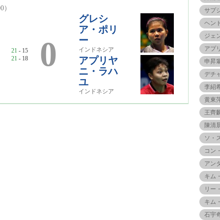
:00）
サプ
グレシ
ヘン
ア・ポリ
ジェ
ー
0
アプ
インドネシア
21
- 15
21
- 18
アプリヤ
申昇
ニ・ラハ
デチ
ユ
李紹
インドネシア
黄東
王齊
陳清
ソ・
コン
アン
キム
リー
キム
石宇