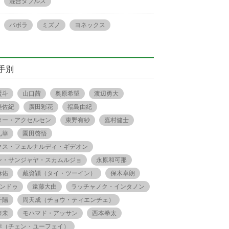
混合ダブルス
バボラ
ミズノ
ヨネックス
手別
賢斗
山口茜
奥原希望
渡辺勇大
美佐紀
廣田彩花
福島由紀
ター・アクセルセン
東野有紗
嘉村健士
礼華
園田啓悟
クス・フェルナルディ・ギデオン
ン・サンジャヤ・スカムルジョ
永原和可那
麻佑
戴資穎（タイ・ツーイン）
保木卓朗
.シンドゥ
遠藤大由
ラッチャノク・インタノン
千陽
周天成（チョウ・ティエンチェ）
奈未
モハマド・アッサン
西本拳太
菲（チェン・ユーフェイ）