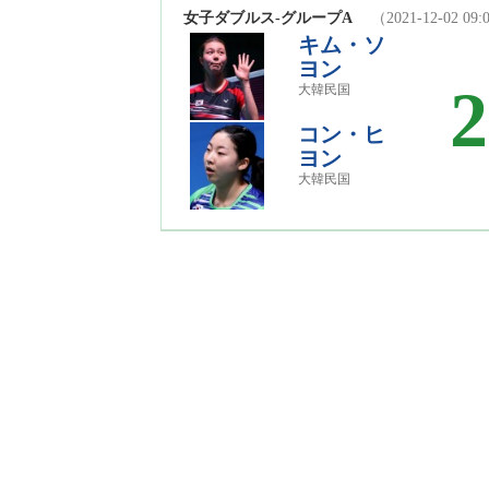
女子ダブルス-グループA
（2021-12-02 09
キム・ソ
ヨン
2
大韓民国
コン・ヒ
ヨン
大韓民国