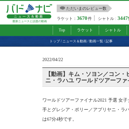
ただいまのレビュー数
3670
344
ラケット：
件
シャトル :
最新ニュースと話題の動画
Top
ラケット
シャトル
トップ
/
ニュース＆動画
/
動画一覧
/
記事
2022/04/22
【動画】キム・ソヨン／コン・ヒ
ニ・ラハユ ワールドツアーファイ
ワールドツアーファイナル2021 予選 
手とグレシア・ポリー／アプリヤニ・ラハユ選
は67分4秒です。