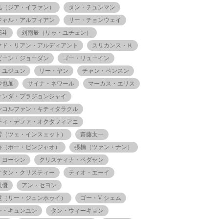
凡（ジア・イファン）
タン・チュンマン
ジャル・アルフィアン
リー・チョンウェイ
拓斗
刘雨辰（リゥ・ユチェン）
マド・リアン・アルディアント
スリカンス・Ｋ
ビーン・ジョーダン
ゴー・リューイン
・ユジュン
リー・ヤン
チャン・ペンスン
沙也加
サイナ・ネワール
マーカス・エリス
ィンダ・プラジョンジャイ
ンコルファン・キティタラクル
ティ・デファ・オクタフィアニ
雪（ツェ・インスェット）
齋藤太一
娇（ホー・ビンジャオ）
張楠（ツァン・ナン）
・ヨーシン
クリスティナ・ペダセン
ナタン・クリスティー
ティオ・エーイ
嵐優
アン・セヨン
慧（リー・ジュンホゥイ）
ゴー・V シェム
ン・キュンユン
タン・ウィーキョン