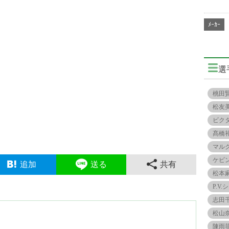
ﾒｰｶｰ
選
桃田
松友
ビク
髙橋
マル
ケビ
追加
送る
共有
松本
P.V
志田
松山
陳雨