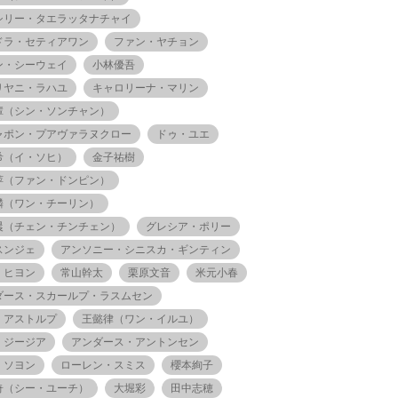
シリー・タエラッタナチャイ
ドラ・セティアワン
ファン・ヤチョン
ン・シーウェイ
小林優吾
リヤニ・ラハユ
キャロリーナ・マリン
輩（シン・ソンチャン）
ャポン・プアヴァラヌクロー
ドゥ・ユエ
希（イ・ソヒ）
金子祐樹
萍（ファン・ドンピン）
麟（ワン・チーリン）
晨（チェン・チンチェン）
グレシア・ポリー
スンジェ
アンソニー・シニスカ・ギンティン
・ヒヨン
常山幹太
栗原文音
米元小春
ダース・スカールプ・ラスムセン
・アストルプ
王懿律（ワン・イルユ）
・ジージア
アンダース・アントンセン
・ソヨン
ローレン・スミス
櫻本絢子
奇（シー・ユーチ）
大堀彩
田中志穂