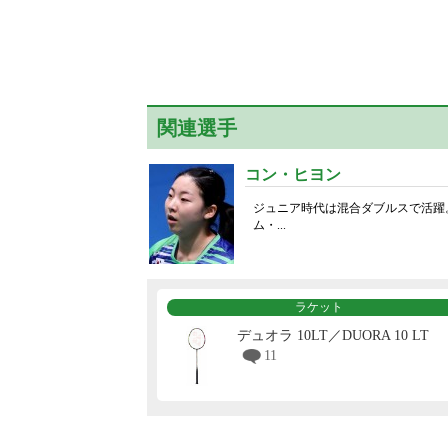
関連選手
コン・ヒヨン
ジュニア時代は混合ダブルスで活躍。
ム・...
ラケット
デュオラ 10LT／DUORA 10 LT
11