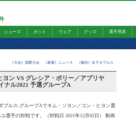
7件
シューズ
ガット
ウェア
グッズ
選手用具
《大会》国際大会
《新着》ニュース
《種目》女子ダブルス
ヨン VS グレシア・ポリー／アプリヤ
ナル2021 予選グループA
女子ダブルス-グループAでキム・ソヨン／コン・ヒヨン選
手の対戦です。（対戦日 2021年12月02日） 動画