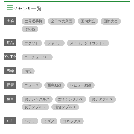
ジャンル一覧
大会
世界選手権
全日本実業団
国内大会
国際大会
その他
用品
ラケット
シャトル
ストリング（ガット）
YouTube
ユーチューバー
五輪
情報
新着
ニュース
面白動画
レビュー動画
種目
男子シングルス
女子シングルス
男子ダブルス
女子ダブルス
混合ダブルス
ﾒｰｶｰ
バボラ
ミズノ
ヨネックス