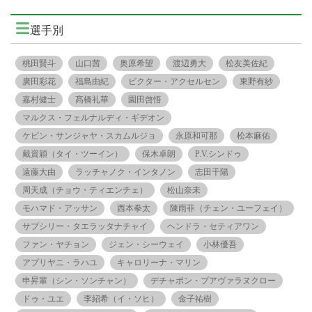
選手別
桃田賢斗
山口茜
奥原希望
渡辺勇大
松友美佐紀
廣田彩花
福島由紀
ビクター・アクセルセン
東野有紗
嘉村健士
髙橋礼華
園田啓悟
マルクス・フェルナルディ・ギデオン
ケビン・サンジャヤ・スカムルジョ
永原和可那
松本麻佑
戴資穎（タイ・ツーイン）
保木卓朗
P.V.シンドゥ
遠藤大由
ラッチャノク・インタノン
志田千陽
周天成（チョウ・ティエンチェ）
松山奈未
モハマド・アッサン
西本拳太
陳雨菲（チェン・ユーフェイ）
サプシリー・タエラッタナチャイ
ヘンドラ・セティアワン
ファン・ヤチョン
ジェン・シーウェイ
小林優吾
アプリヤニ・ラハユ
キャロリーナ・マリン
申昇輩（シン・ソンチャン）
デチャポン・プアヴァラヌクロー
ドゥ・ユエ
李紹希（イ・ソヒ）
金子祐樹