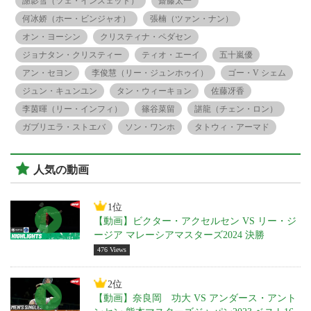
謝影雪（ツェ・インスェット）
齋藤太一
何冰娇（ホー・ビンジャオ）
張楠（ツァン・ナン）
オン・ヨーシン
クリスティナ・ペダセン
ジョナタン・クリスティー
ティオ・エーイ
五十嵐優
アン・セヨン
李俊慧（リー・ジュンホゥイ）
ゴー・V シェム
ジュン・キュンユン
タン・ウィーキョン
佐藤冴香
李茵暉（リー・インフィ）
篠谷菜留
諶龍（チェン・ロン）
ガブリエラ・ストエバ
ソン・ワンホ
タトウィ・アーマド
人気の動画
1位
【動画】ビクター・アクセルセン VS リー・ジ
ージア マレーシアマスターズ2024 決勝
476 Views
2位
【動画】奈良岡 功大 VS アンダース・アント