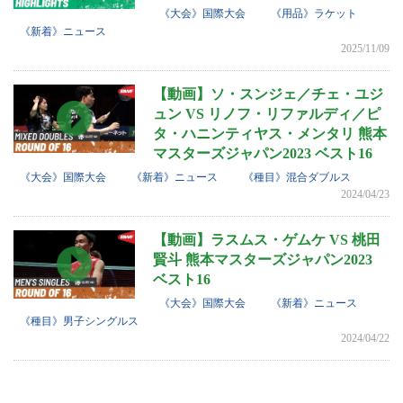
《大会》国際大会
《用品》ラケット
《新着》ニュース
2025/11/09
【動画】ソ・スンジェ／チェ・ユジ
ュン VS リノフ・リファルディ／ピ
タ・ハニンティヤス・メンタリ 熊本
マスターズジャパン2023 ベスト16
《大会》国際大会
《新着》ニュース
《種目》混合ダブルス
2024/04/23
【動画】ラスムス・ゲムケ VS 桃田
賢斗 熊本マスターズジャパン2023
ベスト16
《大会》国際大会
《新着》ニュース
《種目》男子シングルス
2024/04/22