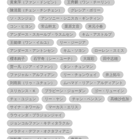
黄東萍（ファン・ドンピン）
王齊麟（ワン・チーリン）
陳清晨（チェン・チンチェン）
グレシア・ポリー
ソ・スンジェ
アンソニー・シニスカ・ギンティン
コン・ヒヨン
常山幹太
栗原文音
米元小春
アンダース・スカールプ・ラスムセン
キム・アストルプ
王懿律（ワン・イルユ）
リー・ジージア
アンダース・アントンセン
キム・ソヨン
ローレン・スミス
櫻本絢子
石宇奇（シー・ユーチ）
大堀彩
田中志穂
贾一凡（ジア・イファン）
タン・チュンマン
ファジャル・アルフィアン
リー・チョンウェイ
井上拓斗
刘雨辰（リゥ・ユチェン）
ムハマド・リアン・アルディアント
スリカンス・Ｋ
プラビーン・ジョーダン
ゴー・リューイン
チェ・ユジュン
リー・ヤン
チャン・ペンスン
髙橋沙也加
サイナ・ネワール
マーカス・エリス
ラウィンダ・プラジョンジャイ
ジョンコルファン・キティタラクル
メラティ・デファ・オクタフィアニ