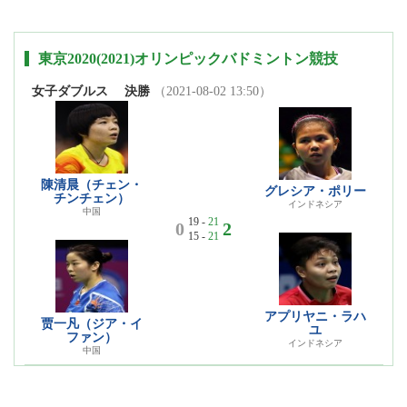
東京2020(2021)オリンピックバドミントン競技
女子ダブルス
決勝
（2021-08-02 13:50）
陳清晨（チェン・
グレシア・ポリー
チンチェン）
インドネシア
中国
19 -
21
0
2
15 -
21
アプリヤニ・ラハ
贾一凡（ジア・イ
ユ
ファン）
インドネシア
中国