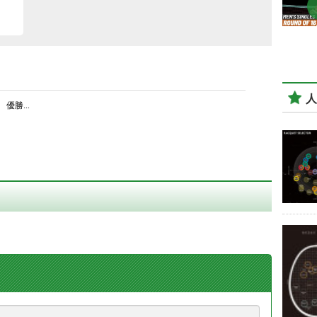
人
優勝...