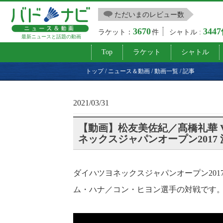
ただいまのレビュー数
3670
344
ラケット：
件
シャトル :
最新ニュースと話題の動画
Top
ラケット
シャトル
トップ
/
ニュース＆動画
/
動画一覧
/
記事
2021/03/31
【動画】松友美佐紀／髙橋礼華 
ネックスジャパンオープン2017 
ダイハツヨネックスジャパンオープン201
ム・ハナ／コン・ヒヨン選手の対戦です。（対戦