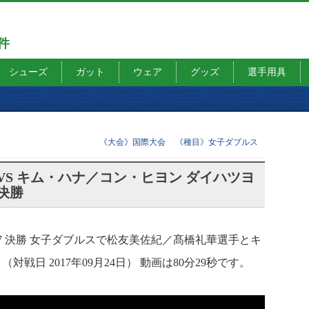
7件
シューズ
ガット
ウェア
グッズ
選手用具
《大会》国際大会
《種目》女子ダブルス
VS キム・ハナ／コン・ヒヨン ダイハツヨ
決勝
7 決勝 女子ダブルスで松友美佐紀／髙橋礼華選手とキ
日 2017年09月24日） 動画は80分29秒です。