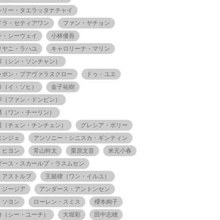
シリー・タエラッタナチャイ
ドラ・セティアワン
ファン・ヤチョン
ン・シーウェイ
小林優吾
リヤニ・ラハユ
キャロリーナ・マリン
輩（シン・ソンチャン）
ャポン・プアヴァラヌクロー
ドゥ・ユエ
希（イ・ソヒ）
金子祐樹
萍（ファン・ドンピン）
麟（ワン・チーリン）
晨（チェン・チンチェン）
グレシア・ポリー
スンジェ
アンソニー・シニスカ・ギンティン
・ヒヨン
常山幹太
栗原文音
米元小春
ダース・スカールプ・ラスムセン
・アストルプ
王懿律（ワン・イルユ）
・ジージア
アンダース・アントンセン
・ソヨン
ローレン・スミス
櫻本絢子
奇（シー・ユーチ）
大堀彩
田中志穂