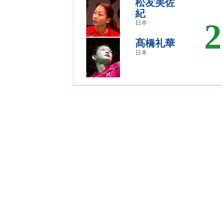
松友美佐
紀
2
日本
髙橋礼華
日本