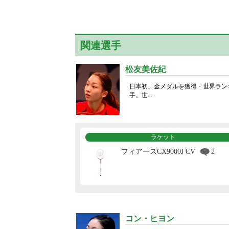
関連選手
松友美佐紀
日本初、金メダルを獲得・世界ラン
手。世...
ラケット
フィアースCX9000J CV
2
コン・ヒヨン