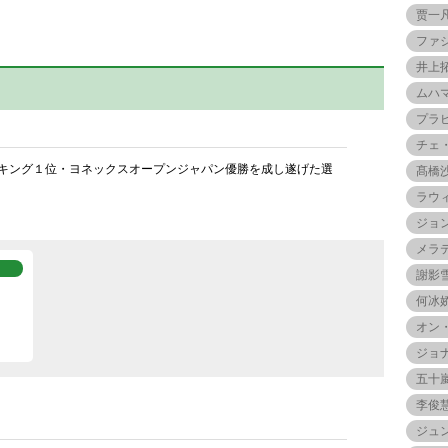
贾一
ファ
井上
ムハ
プラ
チェ
キング１位・ヨネックスオープンジャパン優勝を成し遂げた選
髙橋
ラウ
ジョ
メラ
謝影
何冰
オン
ジョ
五十
李俊
ジュ