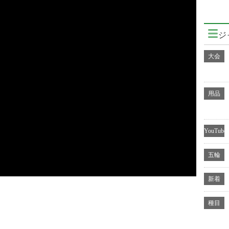
ジ
大会
用品
YouTube
五輪
新着
種目