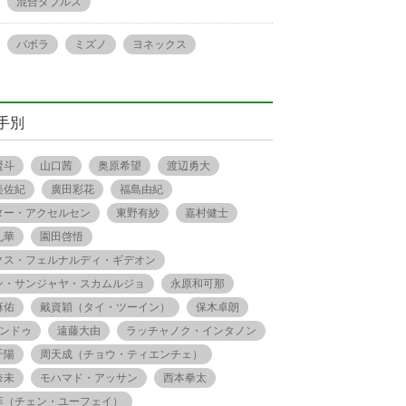
混合ダブルス
バボラ
ミズノ
ヨネックス
手別
賢斗
山口茜
奥原希望
渡辺勇大
美佐紀
廣田彩花
福島由紀
ター・アクセルセン
東野有紗
嘉村健士
礼華
園田啓悟
クス・フェルナルディ・ギデオン
ン・サンジャヤ・スカムルジョ
永原和可那
麻佑
戴資穎（タイ・ツーイン）
保木卓朗
.シンドゥ
遠藤大由
ラッチャノク・インタノン
千陽
周天成（チョウ・ティエンチェ）
奈未
モハマド・アッサン
西本拳太
菲（チェン・ユーフェイ）