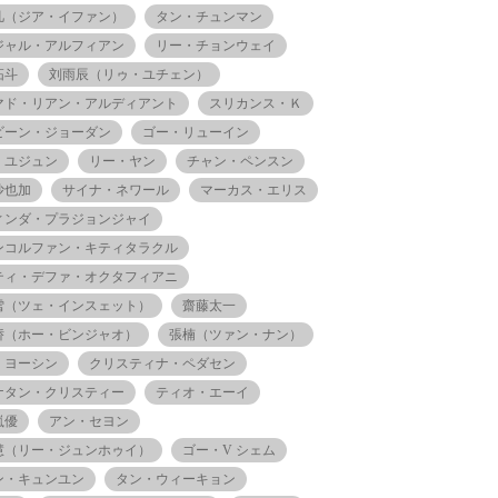
凡（ジア・イファン）
タン・チュンマン
ジャル・アルフィアン
リー・チョンウェイ
拓斗
刘雨辰（リゥ・ユチェン）
マド・リアン・アルディアント
スリカンス・Ｋ
ビーン・ジョーダン
ゴー・リューイン
・ユジュン
リー・ヤン
チャン・ペンスン
沙也加
サイナ・ネワール
マーカス・エリス
ィンダ・プラジョンジャイ
ンコルファン・キティタラクル
ティ・デファ・オクタフィアニ
雪（ツェ・インスェット）
齋藤太一
娇（ホー・ビンジャオ）
張楠（ツァン・ナン）
・ヨーシン
クリスティナ・ペダセン
ナタン・クリスティー
ティオ・エーイ
嵐優
アン・セヨン
慧（リー・ジュンホゥイ）
ゴー・V シェム
ン・キュンユン
タン・ウィーキョン