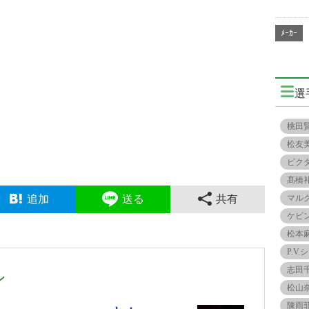
ﾒｰｶｰ
選
桃田
松友
ビク
髙橋
追加
送る
共有
マル
ケビ
松本
P.V
志田
ン
松山
陳雨