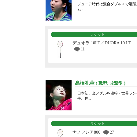
ジュニア時代は混合ダブルスで活躍。
ム・...
ラケット
デュオラ 10LT／DUORA 10 LT
11
髙橋礼華
)
( 戦型: 攻撃型
日本初、金メダルを獲得・世界ラン
手。世...
ラケット
ナノフレア800
27