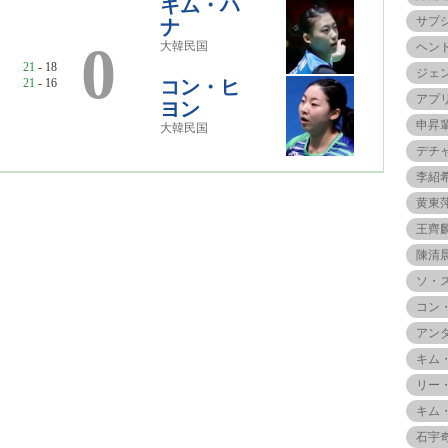
キム・ハ
サプ
ナ
0
大韓民国
ヘン
21
- 18
ジェ
21
- 16
コン・ヒ
アプ
ヨン
申昇
大韓民国
デチ
李紹
黄東
王齊
陳清
ソ・
コン
アン
キム
リー
キム
石宇