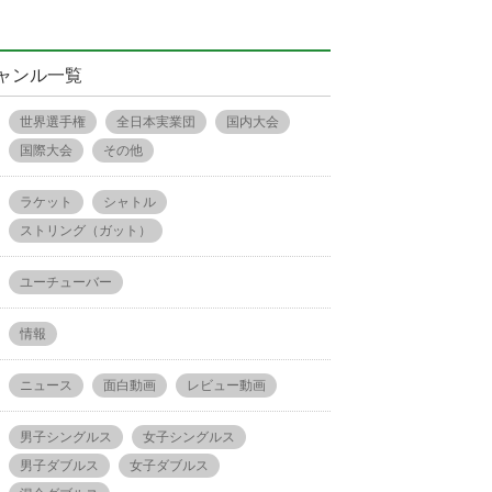
ャンル一覧
世界選手権
全日本実業団
国内大会
国際大会
その他
ラケット
シャトル
ストリング（ガット）
ユーチューバー
情報
ニュース
面白動画
レビュー動画
男子シングルス
女子シングルス
男子ダブルス
女子ダブルス