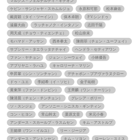
マルクス・フェルナルディ・ギデオン
ケビン・サンジャヤ・スカムルジョ
永原和可那
松本麻佑
戴資穎（タイ・ツーイン）
保木卓朗
P.V.シンドゥ
遠藤大由
ラッチャノク・インタノン
志田千陽
周天成（チョウ・ティエンチェ）
松山奈未
モハマド・アッサン
西本拳太
陳雨菲（チェン・ユーフェイ）
サプシリー・タエラッタナチャイ
ヘンドラ・セティアワン
ファン・ヤチョン
ジェン・シーウェイ
小林優吾
アプリヤニ・ラハユ
キャロリーナ・マリン
申昇輩（シン・ソンチャン）
デチャポン・プアヴァラヌクロー
ドゥ・ユエ
李紹希（イ・ソヒ）
金子祐樹
黄東萍（ファン・ドンピン）
王齊麟（ワン・チーリン）
陳清晨（チェン・チンチェン）
グレシア・ポリー
ソ・スンジェ
アンソニー・シニスカ・ギンティン
コン・ヒヨン
常山幹太
栗原文音
米元小春
アンダース・スカールプ・ラスムセン
キム・アストルプ
王懿律（ワン・イルユ）
リー・ジージア
アンダース・アントンセン
キム・ソヨン
ローレン・スミス