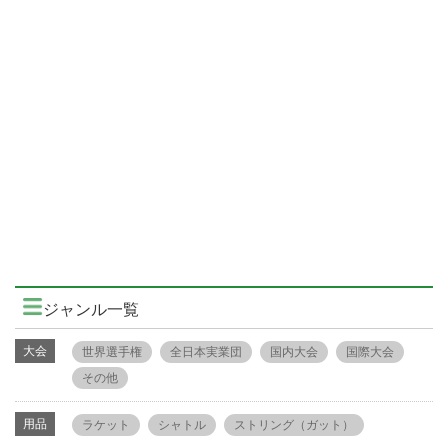
ジャンル一覧
大会
世界選手権
全日本実業団
国内大会
国際大会
その他
用品
ラケット
シャトル
ストリング（ガット）