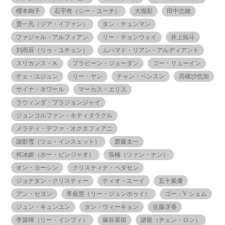
櫻本絢子
石宇奇（シー・ユーチ）
大堀彩
田中志穂
贾一凡（ジア・イファン）
タン・チュンマン
ファジャル・アルフィアン
リー・チョンウェイ
井上拓斗
刘雨辰（リゥ・ユチェン）
ムハマド・リアン・アルディアント
スリカンス・Ｋ
プラビーン・ジョーダン
ゴー・リューイン
チェ・ユジュン
リー・ヤン
チャン・ペンスン
髙橋沙也加
サイナ・ネワール
マーカス・エリス
ラウィンダ・プラジョンジャイ
ジョンコルファン・キティタラクル
メラティ・デファ・オクタフィアニ
謝影雪（ツェ・インスェット）
齋藤太一
何冰娇（ホー・ビンジャオ）
張楠（ツァン・ナン）
オン・ヨーシン
クリスティナ・ペダセン
ジョナタン・クリスティー
ティオ・エーイ
五十嵐優
アン・セヨン
李俊慧（リー・ジュンホゥイ）
ゴー・V シェム
ジュン・キュンユン
タン・ウィーキョン
佐藤冴香
李茵暉（リー・インフィ）
篠谷菜留
諶龍（チェン・ロン）