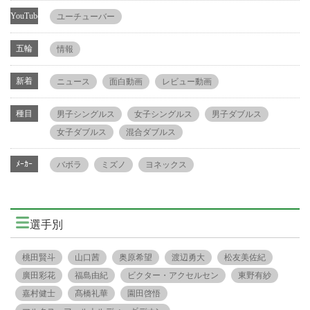
YouTube
ユーチューバー
五輪
情報
新着
ニュース
面白動画
レビュー動画
種目
男子シングルス
女子シングルス
男子ダブルス
女子ダブルス
混合ダブルス
ﾒｰｶｰ
バボラ
ミズノ
ヨネックス
選手別
桃田賢斗
山口茜
奥原希望
渡辺勇大
松友美佐紀
廣田彩花
福島由紀
ビクター・アクセルセン
東野有紗
嘉村健士
髙橋礼華
園田啓悟