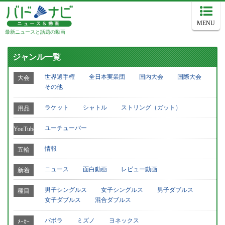
MENU
最新ニュースと話題の動画
ジャンル一覧
世界選手権
全日本実業団
国内大会
国際大会
大会
その他
ラケット
シャトル
ストリング（ガット）
用品
ユーチューバー
YouTube
情報
五輪
ニュース
面白動画
レビュー動画
新着
男子シングルス
女子シングルス
男子ダブルス
種目
女子ダブルス
混合ダブルス
バボラ
ミズノ
ヨネックス
ﾒｰｶｰ