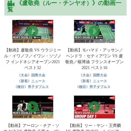
《盧敬堯（ルー・チンヤオ）》の動画一
覧
【動画】盧敬堯 VS ウラジミー
【動画】モハマド・アッサン／
ル・イワノフ／イワン・ソゾノ
ヘンドラ・セティアワン VS 盧
フ インドネシアオープン2021
敬堯／楊博涵 フランスオープン
ベスト32
2021 ベスト16
《大会》国際大会
《大会》国際大会
《新着》ニュース
《新着》ニュース
《種目》男子ダブルス
《種目》男子ダブルス
【動画】アーロン・チア・ソ
【動画】リー・ヤン・王齊麟