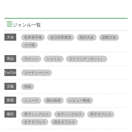
ジャンル一覧
大会
世界選手権
全日本実業団
国内大会
国際大会
その他
用品
ラケット
シャトル
ストリング（ガット）
YouTube
ユーチューバー
五輪
情報
新着
ニュース
面白動画
レビュー動画
種目
男子シングルス
女子シングルス
男子ダブルス
女子ダブルス
混合ダブルス