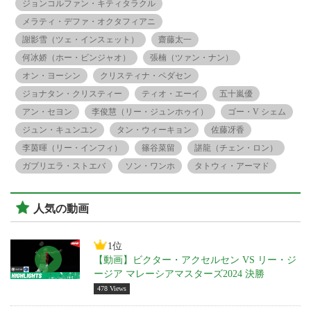
ジョンコルファン・キティタラクル
メラティ・デファ・オクタフィアニ
謝影雪（ツェ・インスェット）
齋藤太一
何冰娇（ホー・ビンジャオ）
張楠（ツァン・ナン）
オン・ヨーシン
クリスティナ・ペダセン
ジョナタン・クリスティー
ティオ・エーイ
五十嵐優
アン・セヨン
李俊慧（リー・ジュンホゥイ）
ゴー・V シェム
ジュン・キュンユン
タン・ウィーキョン
佐藤冴香
李茵暉（リー・インフィ）
篠谷菜留
諶龍（チェン・ロン）
ガブリエラ・ストエバ
ソン・ワンホ
タトウィ・アーマド
人気の動画
1位
【動画】ビクター・アクセルセン VS リー・ジ
ージア マレーシアマスターズ2024 決勝
478 Views