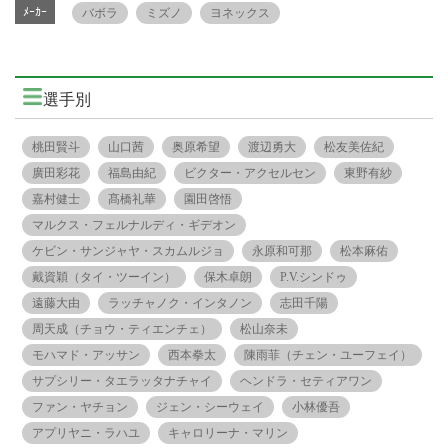
ﾒｰｶｰ
バボラ
ミズノ
ヨネックス
選手別
桃田賢斗
山口茜
奥原希望
渡辺勇大
松友美佐紀
廣田彩花
福島由紀
ビクター・アクセルセン
東野有紗
嘉村健士
髙橋礼華
園田啓悟
マルクス・フェルナルディ・ギデオン
ケビン・サンジャヤ・スカムルジョ
永原和可那
松本麻佑
戴資穎（タイ・ツーイン）
保木卓朗
P.V.シンドゥ
遠藤大由
ラッチャノク・インタノン
志田千陽
周天成（チョウ・ティエンチェ）
松山奈未
モハマド・アッサン
西本拳太
陳雨菲（チェン・ユーフェイ）
サプシリー・タエラッタナチャイ
ヘンドラ・セティアワン
ファン・ヤチョン
ジェン・シーウェイ
小林優吾
アプリヤニ・ラハユ
キャロリーナ・マリン