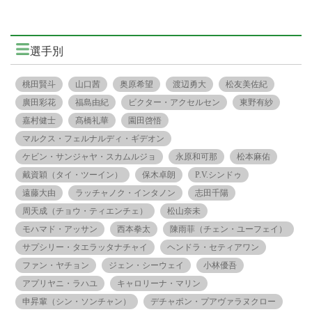
選手別
桃田賢斗
山口茜
奥原希望
渡辺勇大
松友美佐紀
廣田彩花
福島由紀
ビクター・アクセルセン
東野有紗
嘉村健士
髙橋礼華
園田啓悟
マルクス・フェルナルディ・ギデオン
ケビン・サンジャヤ・スカムルジョ
永原和可那
松本麻佑
戴資穎（タイ・ツーイン）
保木卓朗
P.V.シンドゥ
遠藤大由
ラッチャノク・インタノン
志田千陽
周天成（チョウ・ティエンチェ）
松山奈未
モハマド・アッサン
西本拳太
陳雨菲（チェン・ユーフェイ）
サプシリー・タエラッタナチャイ
ヘンドラ・セティアワン
ファン・ヤチョン
ジェン・シーウェイ
小林優吾
アプリヤニ・ラハユ
キャロリーナ・マリン
申昇輩（シン・ソンチャン）
デチャポン・プアヴァラヌクロー