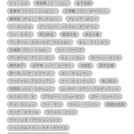
ドゥ・ユエ
李紹希（イ・ソヒ）
金子祐樹
黄東萍（ファン・ドンピン）
王齊麟（ワン・チーリン）
陳清晨（チェン・チンチェン）
グレシア・ポリー
ソ・スンジェ
アンソニー・シニスカ・ギンティン
コン・ヒヨン
常山幹太
栗原文音
米元小春
アンダース・スカールプ・ラスムセン
キム・アストルプ
王懿律（ワン・イルユ）
リー・ジージア
アンダース・アントンセン
キム・ソヨン
ローレン・スミス
櫻本絢子
石宇奇（シー・ユーチ）
大堀彩
田中志穂
贾一凡（ジア・イファン）
タン・チュンマン
ファジャル・アルフィアン
リー・チョンウェイ
井上拓斗
刘雨辰（リゥ・ユチェン）
ムハマド・リアン・アルディアント
スリカンス・Ｋ
プラビーン・ジョーダン
ゴー・リューイン
チェ・ユジュン
リー・ヤン
チャン・ペンスン
髙橋沙也加
サイナ・ネワール
マーカス・エリス
ラウィンダ・プラジョンジャイ
ジョンコルファン・キティタラクル