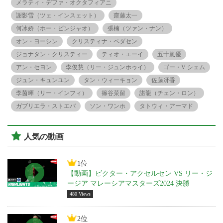
メラティ・デファ・オクタフィアニ
謝影雪（ツェ・インスェット）
齋藤太一
何冰娇（ホー・ビンジャオ）
張楠（ツァン・ナン）
オン・ヨーシン
クリスティナ・ペダセン
ジョナタン・クリスティー
ティオ・エーイ
五十嵐優
アン・セヨン
李俊慧（リー・ジュンホゥイ）
ゴー・V シェム
ジュン・キュンユン
タン・ウィーキョン
佐藤冴香
李茵暉（リー・インフィ）
篠谷菜留
諶龍（チェン・ロン）
ガブリエラ・ストエバ
ソン・ワンホ
タトウィ・アーマド
人気の動画
1位
【動画】ビクター・アクセルセン VS リー・ジ
ージア マレーシアマスターズ2024 決勝
480 Views
2位