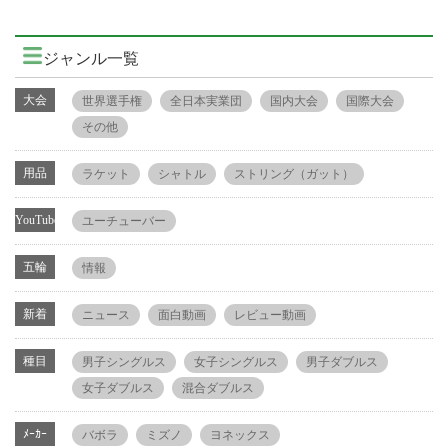
ジャンル一覧
大会
世界選手権
全日本実業団
国内大会
国際大会
その他
用品
ラケット
シャトル
ストリング（ガット）
YouTube
ユーチューバー
五輪
情報
新着
ニュース
面白動画
レビュー動画
種目
男子シングルス
女子シングルス
男子ダブルス
女子ダブルス
混合ダブルス
ﾒｰｶｰ
バボラ
ミズノ
ヨネックス