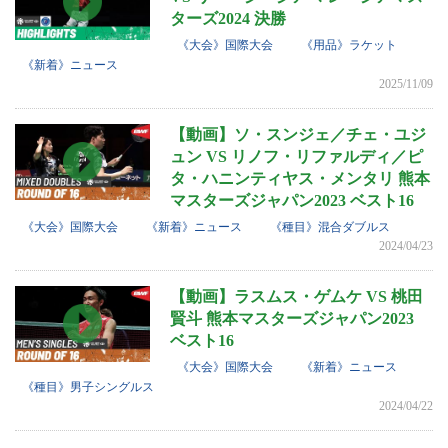
ターズ2024 決勝
《大会》国際大会
《用品》ラケット
《新着》ニュース
2025/11/09
【動画】ソ・スンジェ／チェ・ユジ
ュン VS リノフ・リファルディ／ピ
タ・ハニンティヤス・メンタリ 熊本
マスターズジャパン2023 ベスト16
《大会》国際大会
《新着》ニュース
《種目》混合ダブルス
2024/04/23
【動画】ラスムス・ゲムケ VS 桃田
賢斗 熊本マスターズジャパン2023
ベスト16
《大会》国際大会
《新着》ニュース
《種目》男子シングルス
2024/04/22