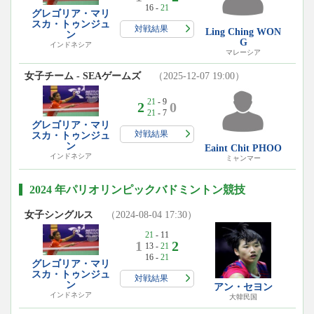
16 -
21
グレゴリア・マリ
スカ・トゥンジュ
対戦結果
Ling Ching WON
ン
G
インドネシア
マレーシア
女子チーム - SEAゲームズ
（2025-12-07 19:00）
21
- 9
2
0
21
- 7
グレゴリア・マリ
対戦結果
スカ・トゥンジュ
ン
Eaint Chit PHOO
インドネシア
ミャンマー
2024 年パリオリンピックバドミントン競技
女子シングルス
（2024-08-04 17:30）
21
- 11
1
2
13 -
21
16 -
21
グレゴリア・マリ
スカ・トゥンジュ
対戦結果
ン
アン・セヨン
インドネシア
大韓民国