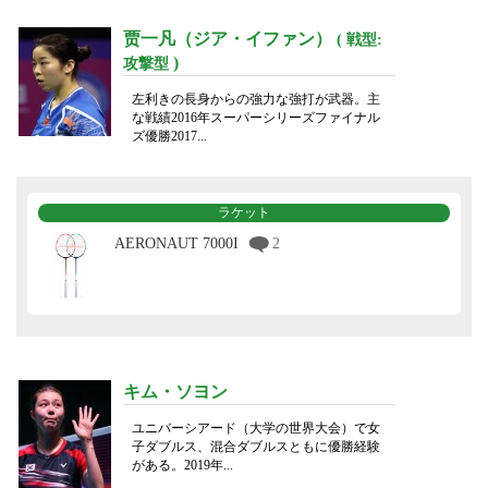
贾一凡（ジア・イファン）
( 戦型:
)
攻撃型
左利きの長身からの強力な強打が武器。主
な戦績2016年スーパーシリーズファイナル
ズ優勝2017...
ラケット
AERONAUT 7000I
2
キム・ソヨン
ユニバーシアード（大学の世界大会）で女
子ダブルス、混合ダブルスともに優勝経験
がある。2019年...