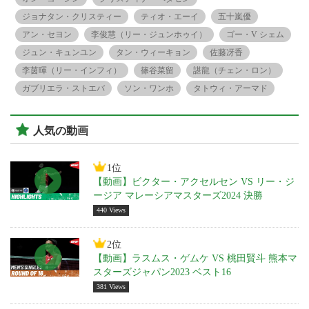
ジョナタン・クリスティー
ティオ・エーイ
五十嵐優
アン・セヨン
李俊慧（リー・ジュンホゥイ）
ゴー・V シェム
ジュン・キュンユン
タン・ウィーキョン
佐藤冴香
李茵暉（リー・インフィ）
篠谷菜留
諶龍（チェン・ロン）
ガブリエラ・ストエバ
ソン・ワンホ
タトウィ・アーマド
人気の動画
1位
【動画】ビクター・アクセルセン VS リー・ジ
ージア マレーシアマスターズ2024 決勝
440 Views
2位
【動画】ラスムス・ゲムケ VS 桃田賢斗 熊本マ
スターズジャパン2023 ベスト16
381 Views