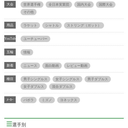
大会
世界選手権
全日本実業団
国内大会
国際大会
その他
用品
ラケット
シャトル
ストリング（ガット）
YouTube
ユーチューバー
五輪
情報
新着
ニュース
面白動画
レビュー動画
種目
男子シングルス
女子シングルス
男子ダブルス
女子ダブルス
混合ダブルス
ﾒｰｶｰ
バボラ
ミズノ
ヨネックス
選手別