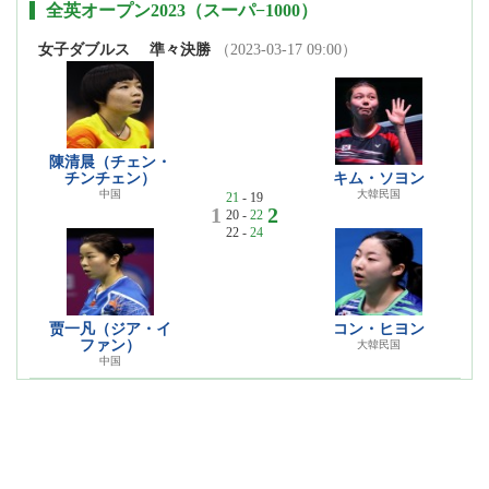
全英オープン2023（スーパ−1000）
女子ダブルス
準々決勝
（2023-03-17 09:00）
陳清晨（チェン・
チンチェン）
キム・ソヨン
中国
大韓民国
21
- 19
1
2
20 -
22
22 -
24
贾一凡（ジア・イ
コン・ヒヨン
ファン）
大韓民国
中国