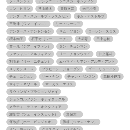
ソ・スンジェ
アンソニー・シニスカ・ギンティン
コン・ヒヨン
常山幹太
栗原文音
米元小春
アンダース・スカールプ・ラスムセン
キム・アストルプ
王懿律（ワン・イルユ）
リー・ジージア
アンダース・アントンセン
キム・ソヨン
ローレン・スミス
櫻本絢子
石宇奇（シー・ユーチ）
大堀彩
田中志穂
贾一凡（ジア・イファン）
タン・チュンマン
ファジャル・アルフィアン
リー・チョンウェイ
井上拓斗
刘雨辰（リゥ・ユチェン）
ムハマド・リアン・アルディアント
スリカンス・Ｋ
プラビーン・ジョーダン
ゴー・リューイン
チェ・ユジュン
リー・ヤン
チャン・ペンスン
髙橋沙也加
サイナ・ネワール
マーカス・エリス
ラウィンダ・プラジョンジャイ
ジョンコルファン・キティタラクル
メラティ・デファ・オクタフィアニ
謝影雪（ツェ・インスェット）
齋藤太一
何冰娇（ホー・ビンジャオ）
張楠（ツァン・ナン）
オン・ヨーシン
クリスティナ・ペダセン