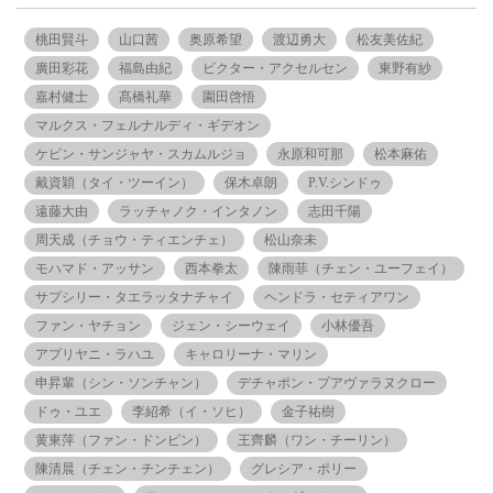
桃田賢斗
山口茜
奥原希望
渡辺勇大
松友美佐紀
廣田彩花
福島由紀
ビクター・アクセルセン
東野有紗
嘉村健士
髙橋礼華
園田啓悟
マルクス・フェルナルディ・ギデオン
ケビン・サンジャヤ・スカムルジョ
永原和可那
松本麻佑
戴資穎（タイ・ツーイン）
保木卓朗
P.V.シンドゥ
遠藤大由
ラッチャノク・インタノン
志田千陽
周天成（チョウ・ティエンチェ）
松山奈未
モハマド・アッサン
西本拳太
陳雨菲（チェン・ユーフェイ）
サプシリー・タエラッタナチャイ
ヘンドラ・セティアワン
ファン・ヤチョン
ジェン・シーウェイ
小林優吾
アプリヤニ・ラハユ
キャロリーナ・マリン
申昇輩（シン・ソンチャン）
デチャポン・プアヴァラヌクロー
ドゥ・ユエ
李紹希（イ・ソヒ）
金子祐樹
黄東萍（ファン・ドンピン）
王齊麟（ワン・チーリン）
陳清晨（チェン・チンチェン）
グレシア・ポリー