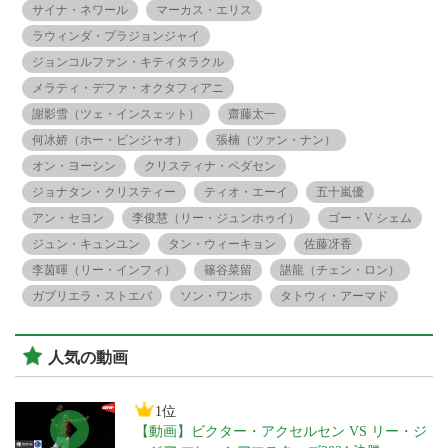
サイナ・ネワール
マーカス・エリス
ラウィンダ・プラジョンジャイ
ジョンコルファン・キティタラクル
メラティ・デファ・オクタフィアニ
謝影雪（ツェ・インスェット）
齋藤太一
何冰娇（ホー・ビンジャオ）
張楠（ツァン・ナン）
オン・ヨーシン
クリスティナ・ペダセン
ジョナタン・クリスティー
ティオ・エーイ
五十嵐優
アン・セヨン
李俊慧（リー・ジュンホゥイ）
ゴー・V シェム
ジュン・キュンユン
タン・ウィーキョン
佐藤冴香
李茵暉（リー・インフィ）
篠谷菜留
諶龍（チェン・ロン）
ガブリエラ・ストエバ
ソン・ワンホ
タトウィ・アーマド
人気の動画
1位
【動画】ビクター・アクセルセン VS リー・ジ