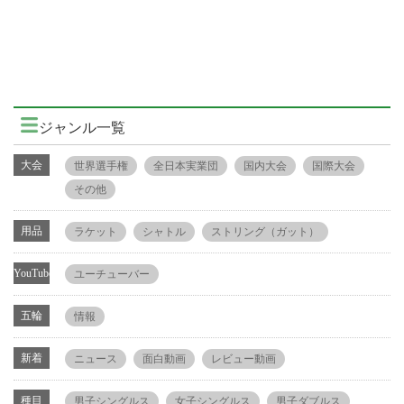
ジャンル一覧
大会
世界選手権
全日本実業団
国内大会
国際大会
その他
用品
ラケット
シャトル
ストリング（ガット）
YouTube
ユーチューバー
五輪
情報
新着
ニュース
面白動画
レビュー動画
種目
男子シングルス
女子シングルス
男子ダブルス