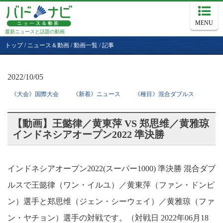
MENU
最新ニュースと話題の動画
トップ
/
ニュース＆動画
/
動画一覧
/
記事
2022/10/05
《大会》国際大会
《新着》ニュース
《種目》混合ダブルス
【動画】王懿律／黄東萍 VS 郑思维／黄雅琼
インドネシアオープン2022 準決勝
インドネシアオープン2022(スーパー1000) 準決勝 混合ダブ
ルスで王懿律（ワン・イルユ）／黄東萍（ファン・ドンピ
ン）選手と郑思维（ジェン・シーウェイ）／黄雅琼（ファ
ン・ヤチョン）選手の対戦です。（対戦日 2022年06月18