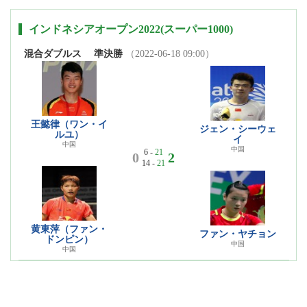
インドネシアオープン2022(スーパー1000)
混合ダブルス
準決勝
（2022-06-18 09:00）
王懿律（ワン・イ
ジェン・シーウェ
ルユ）
イ
中国
中国
6 -
21
0
2
14 -
21
黄東萍（ファン・
ファン・ヤチョン
ドンピン）
中国
中国