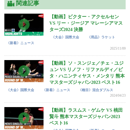
関連記事
【動画】ビクター・アクセルセン
VS リー・ジージア マレーシアマス
ターズ2024 決勝
《大会》国際大会
《用品》ラケット
《新着》ニュース
2025/11/09
【動画】ソ・スンジェ／チェ・ユジ
ュン VS リノフ・リファルディ／ピ
タ・ハニンティヤス・メンタリ 熊本
マスターズジャパン2023 ベスト16
《大会》国際大会
《新着》ニュース
《種目》混合ダブルス
2024/04/23
【動画】ラスムス・ゲムケ VS 桃田
賢斗 熊本マスターズジャパン2023
ベスト16