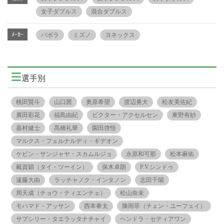
女子ダブルス
混合ダブルス
ﾒｰｶｰ
バボラ
ミズノ
ヨネックス
選手別
桃田賢斗
山口茜
奥原希望
渡辺勇大
松友美佐紀
廣田彩花
福島由紀
ビクター・アクセルセン
東野有紗
嘉村健士
髙橋礼華
園田啓悟
マルクス・フェルナルディ・ギデオン
ケビン・サンジャヤ・スカムルジョ
永原和可那
松本麻佑
戴資穎（タイ・ツーイン）
保木卓朗
P.V.シンドゥ
遠藤大由
ラッチャノク・インタノン
志田千陽
周天成（チョウ・ティエンチェ）
松山奈未
モハマド・アッサン
西本拳太
陳雨菲（チェン・ユーフェイ）
サプシリー・タエラッタナチャイ
ヘンドラ・セティアワン