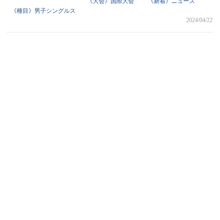
《大会》国際大会
《新着》ニュース
《種目》男子シングルス
2024/04/22