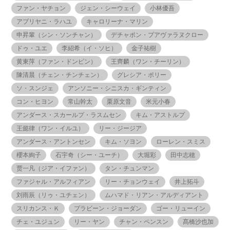
ファン・ヤチョン
ジェン・シーウェイ
小林優吾
アプリヤニ・ラハユ
キャロリーナ・マリン
申昇輩（シン・ソンチャン）
デチャポン・プアヴァラヌクロー
ドゥ・ユエ
李紹希（イ・ソヒ）
金子祐樹
黄東萍（ファン・ドンピン）
王齊麟（ワン・チーリン）
陳清晨（チェン・チンチェン）
グレシア・ポリー
ソ・スンジェ
アンソニー・シニスカ・ギンティン
コン・ヒヨン
常山幹太
栗原文音
米元小春
アンダース・スカールプ・ラスムセン
キム・アストルプ
王懿律（ワン・イルユ）
リー・ジージア
アンダース・アントンセン
キム・ソヨン
ローレン・スミス
櫻本絢子
石宇奇（シー・ユーチ）
大堀彩
田中志穂
贾一凡（ジア・イファン）
タン・チュンマン
ファジャル・アルフィアン
リー・チョンウェイ
井上拓斗
刘雨辰（リゥ・ユチェン）
ムハマド・リアン・アルディアント
スリカンス・Ｋ
プラビーン・ジョーダン
ゴー・リューイン
チェ・ユジュン
リー・ヤン
チャン・ペンスン
髙橋沙也加