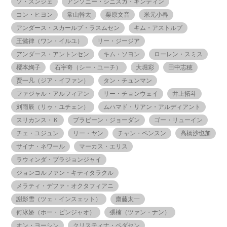
ソ・スンジェ
アンソニー・シニスカ・ギンティン
コン・ヒヨン
常山幹太
栗原文音
米元小春
アンダース・スカールプ・ラスムセン
キム・アストルプ
王懿律（ワン・イルユ）
リー・ジージア
アンダース・アントンセン
キム・ソヨン
ローレン・スミス
櫻本絢子
石宇奇（シー・ユーチ）
大堀彩
田中志穂
贾一凡（ジア・イファン）
タン・チュンマン
ファジャル・アルフィアン
リー・チョンウェイ
井上拓斗
刘雨辰（リゥ・ユチェン）
ムハマド・リアン・アルディアント
スリカンス・Ｋ
プラビーン・ジョーダン
ゴー・リューイン
チェ・ユジュン
リー・ヤン
チャン・ペンスン
髙橋沙也加
サイナ・ネワール
マーカス・エリス
ラウィンダ・プラジョンジャイ
ジョンコルファン・キティタラクル
メラティ・デファ・オクタフィアニ
謝影雪（ツェ・インスェット）
齋藤太一
何冰娇（ホー・ビンジャオ）
張楠（ツァン・ナン）
オン・ヨーシン
クリスティナ・ペダセン