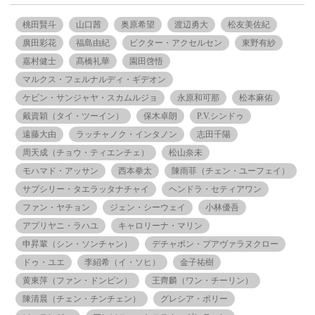
桃田賢斗
山口茜
奥原希望
渡辺勇大
松友美佐紀
廣田彩花
福島由紀
ビクター・アクセルセン
東野有紗
嘉村健士
髙橋礼華
園田啓悟
マルクス・フェルナルディ・ギデオン
ケビン・サンジャヤ・スカムルジョ
永原和可那
松本麻佑
戴資穎（タイ・ツーイン）
保木卓朗
P.V.シンドゥ
遠藤大由
ラッチャノク・インタノン
志田千陽
周天成（チョウ・ティエンチェ）
松山奈未
モハマド・アッサン
西本拳太
陳雨菲（チェン・ユーフェイ）
サプシリー・タエラッタナチャイ
ヘンドラ・セティアワン
ファン・ヤチョン
ジェン・シーウェイ
小林優吾
アプリヤニ・ラハユ
キャロリーナ・マリン
申昇輩（シン・ソンチャン）
デチャポン・プアヴァラヌクロー
ドゥ・ユエ
李紹希（イ・ソヒ）
金子祐樹
黄東萍（ファン・ドンピン）
王齊麟（ワン・チーリン）
陳清晨（チェン・チンチェン）
グレシア・ポリー