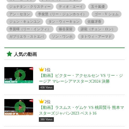
ジョナタン・クリスティー
ティオ・エーイ
五十嵐優
アン・セヨン
李俊慧（リー・ジュンホゥイ）
ゴー・V シェム
ジュン・キュンユン
タン・ウィーキョン
佐藤冴香
李茵暉（リー・インフィ）
篠谷菜留
諶龍（チェン・ロン）
ガブリエラ・ストエバ
ソン・ワンホ
タトウィ・アーマド
人気の動画
1位
【動画】ビクター・アクセルセン VS リー・ジ
ージア マレーシアマスターズ2024 決勝
438 Views
2位
【動画】ラスムス・ゲムケ VS 桃田賢斗 熊本マ
スターズジャパン2023 ベスト16
380 Views