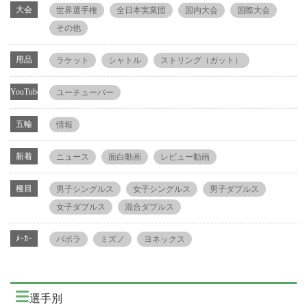
大会
世界選手権
全日本実業団
国内大会
国際大会
その他
用品
ラケット
シャトル
ストリング（ガット）
YouTube
ユーチューバー
五輪
情報
新着
ニュース
面白動画
レビュー動画
種目
男子シングルス
女子シングルス
男子ダブルス
女子ダブルス
混合ダブルス
ﾒｰｶｰ
バボラ
ミズノ
ヨネックス
選手別