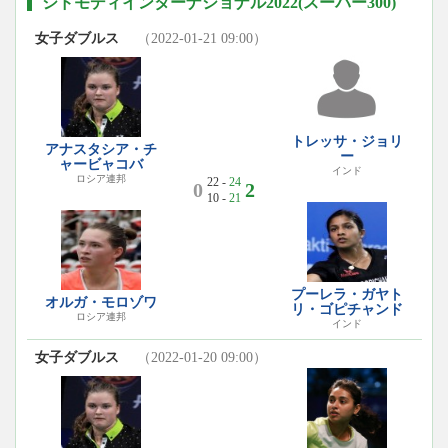
シドモディインターナショナル2022(スーパー300)
女子ダブルス
（2022-01-21 09:00）
トレッサ・ジョリ
アナスタシア・チ
ー
ャービャコバ
インド
ロシア連邦
22 -
24
0
2
10 -
21
プーレラ・ガヤト
オルガ・モロゾワ
リ・ゴピチャンド
ロシア連邦
インド
女子ダブルス
（2022-01-20 09:00）