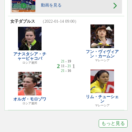
動画を見る
女子ダブルス
（2022-01-14 09:00）
フン・ヴィヴィア
アナスタシア・チ
ン・カームン
ャービャコバ
マレーシア
21
- 19
ロシア連邦
2
1
11 -
21
21
- 16
リム・チューシェ
オルガ・モロゾワ
ン
ロシア連邦
マレーシア
もっと見る