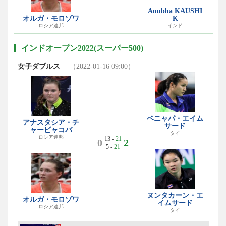
Anubha KAUSHI
オルガ・モロゾワ
K
ロシア連邦
インド
インドオープン2022(スーパー500)
女子ダブルス
（2022-01-16 09:00）
ベニャパ・エイム
アナスタシア・チ
サード
ャービャコバ
タイ
ロシア連邦
13 -
21
0
2
5 -
21
ヌンタカーン・エ
オルガ・モロゾワ
イムサード
ロシア連邦
タイ