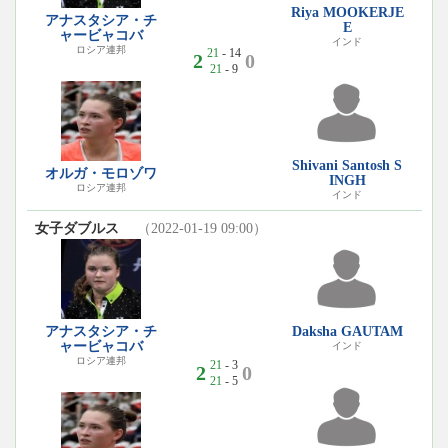
Riya MOOKERJE
アナスタシア・チ
E
ャービャコバ
インド
ロシア連邦
21
- 14
2
0
21
- 9
Shivani Santosh S
オルガ・モロゾワ
INGH
ロシア連邦
インド
女子ダブルス
（2022-01-19 09:00）
アナスタシア・チ
Daksha GAUTAM
ャービャコバ
インド
ロシア連邦
21
- 3
2
0
21
- 5