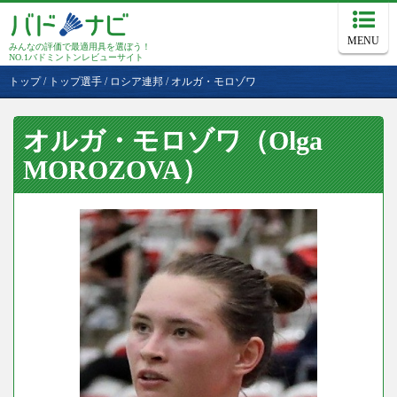
MENU
みんなの評価で最適用具を選ぼう！
NO.1バドミントンレビューサイト
トップ
/
トップ選手
/
ロシア連邦
/
オルガ・モロゾワ
オルガ・モロゾワ（Olga
MOROZOVA）