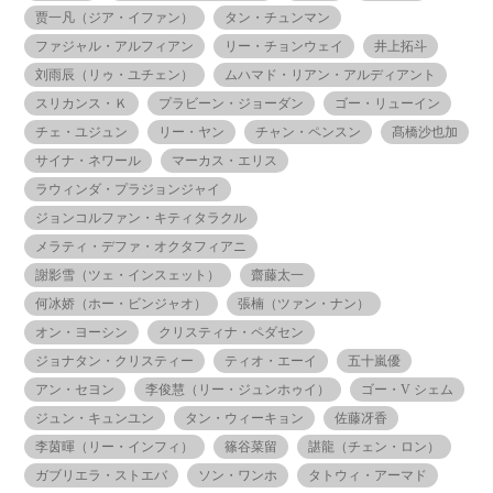
贾一凡（ジア・イファン）
タン・チュンマン
ファジャル・アルフィアン
リー・チョンウェイ
井上拓斗
刘雨辰（リゥ・ユチェン）
ムハマド・リアン・アルディアント
スリカンス・Ｋ
プラビーン・ジョーダン
ゴー・リューイン
チェ・ユジュン
リー・ヤン
チャン・ペンスン
髙橋沙也加
サイナ・ネワール
マーカス・エリス
ラウィンダ・プラジョンジャイ
ジョンコルファン・キティタラクル
メラティ・デファ・オクタフィアニ
謝影雪（ツェ・インスェット）
齋藤太一
何冰娇（ホー・ビンジャオ）
張楠（ツァン・ナン）
オン・ヨーシン
クリスティナ・ペダセン
ジョナタン・クリスティー
ティオ・エーイ
五十嵐優
アン・セヨン
李俊慧（リー・ジュンホゥイ）
ゴー・V シェム
ジュン・キュンユン
タン・ウィーキョン
佐藤冴香
李茵暉（リー・インフィ）
篠谷菜留
諶龍（チェン・ロン）
ガブリエラ・ストエバ
ソン・ワンホ
タトウィ・アーマド