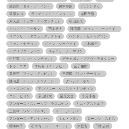
戴資穎（タイ・ツーイン）
保木卓朗
P.V.シンドゥ
遠藤大由
ラッチャノク・インタノン
志田千陽
周天成（チョウ・ティエンチェ）
松山奈未
モハマド・アッサン
西本拳太
陳雨菲（チェン・ユーフェイ）
サプシリー・タエラッタナチャイ
ヘンドラ・セティアワン
ファン・ヤチョン
ジェン・シーウェイ
小林優吾
アプリヤニ・ラハユ
キャロリーナ・マリン
申昇輩（シン・ソンチャン）
デチャポン・プアヴァラヌクロー
ドゥ・ユエ
李紹希（イ・ソヒ）
金子祐樹
黄東萍（ファン・ドンピン）
王齊麟（ワン・チーリン）
陳清晨（チェン・チンチェン）
グレシア・ポリー
ソ・スンジェ
アンソニー・シニスカ・ギンティン
コン・ヒヨン
常山幹太
栗原文音
米元小春
アンダース・スカールプ・ラスムセン
キム・アストルプ
王懿律（ワン・イルユ）
リー・ジージア
アンダース・アントンセン
キム・ソヨン
ローレン・スミス
櫻本絢子
石宇奇（シー・ユーチ）
大堀彩
田中志穂