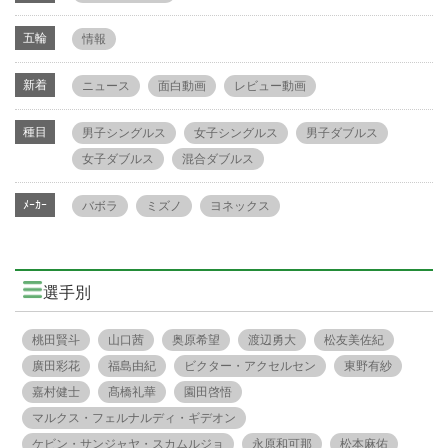
五輪
情報
新着
ニュース
面白動画
レビュー動画
種目
男子シングルス
女子シングルス
男子ダブルス
女子ダブルス
混合ダブルス
ﾒｰｶｰ
バボラ
ミズノ
ヨネックス
選手別
桃田賢斗
山口茜
奥原希望
渡辺勇大
松友美佐紀
廣田彩花
福島由紀
ビクター・アクセルセン
東野有紗
嘉村健士
髙橋礼華
園田啓悟
マルクス・フェルナルディ・ギデオン
ケビン・サンジャヤ・スカムルジョ
永原和可那
松本麻佑