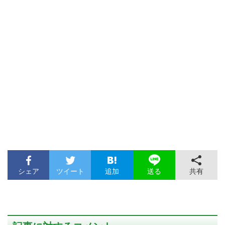
シェア
ツイート
追加
共有
送る