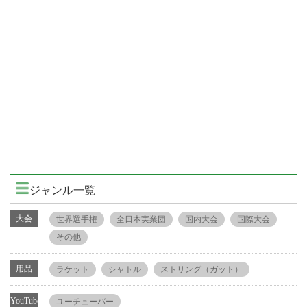
ジャンル一覧
大会
世界選手権
全日本実業団
国内大会
国際大会
その他
用品
ラケット
シャトル
ストリング（ガット）
YouTube
ユーチューバー