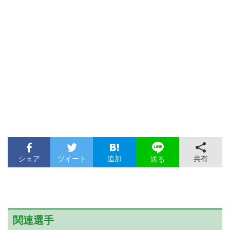
シェア
ツイート
追加
共有
送る
関連選手