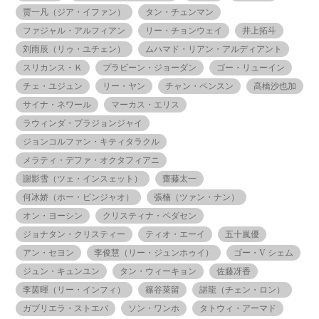
贾一凡（ジア・イファン）
タン・チュンマン
ファジャル・アルフィアン
リー・チョンウェイ
井上拓斗
刘雨辰（リゥ・ユチェン）
ムハマド・リアン・アルディアント
スリカンス・Ｋ
プラビーン・ジョーダン
ゴー・リューイン
チェ・ユジュン
リー・ヤン
チャン・ペンスン
髙橋沙也加
サイナ・ネワール
マーカス・エリス
ラウィンダ・プラジョンジャイ
ジョンコルファン・キティタラクル
メラティ・デファ・オクタフィアニ
謝影雪（ツェ・インスェット）
齋藤太一
何冰娇（ホー・ビンジャオ）
張楠（ツァン・ナン）
オン・ヨーシン
クリスティナ・ペダセン
ジョナタン・クリスティー
ティオ・エーイ
五十嵐優
アン・セヨン
李俊慧（リー・ジュンホゥイ）
ゴー・V シェム
ジュン・キュンユン
タン・ウィーキョン
佐藤冴香
李茵暉（リー・インフィ）
篠谷菜留
諶龍（チェン・ロン）
ガブリエラ・ストエバ
ソン・ワンホ
タトウィ・アーマド