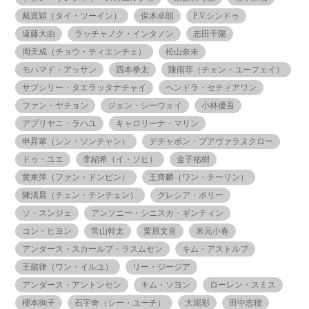
戴資穎（タイ・ツーイン）
保木卓朗
P.V.シンドゥ
遠藤大由
ラッチャノク・インタノン
志田千陽
周天成（チョウ・ティエンチェ）
松山奈未
モハマド・アッサン
西本拳太
陳雨菲（チェン・ユーフェイ）
サプシリー・タエラッタナチャイ
ヘンドラ・セティアワン
ファン・ヤチョン
ジェン・シーウェイ
小林優吾
アプリヤニ・ラハユ
キャロリーナ・マリン
申昇輩（シン・ソンチャン）
デチャポン・プアヴァラヌクロー
ドゥ・ユエ
李紹希（イ・ソヒ）
金子祐樹
黄東萍（ファン・ドンピン）
王齊麟（ワン・チーリン）
陳清晨（チェン・チンチェン）
グレシア・ポリー
ソ・スンジェ
アンソニー・シニスカ・ギンティン
コン・ヒヨン
常山幹太
栗原文音
米元小春
アンダース・スカールプ・ラスムセン
キム・アストルプ
王懿律（ワン・イルユ）
リー・ジージア
アンダース・アントンセン
キム・ソヨン
ローレン・スミス
櫻本絢子
石宇奇（シー・ユーチ）
大堀彩
田中志穂