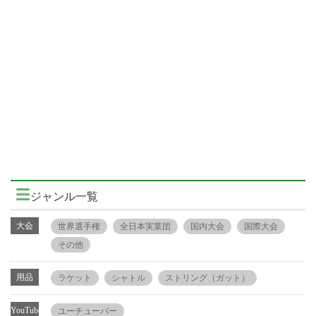
ジャンル一覧
大会
世界選手権
全日本実業団
国内大会
国際大会
その他
用品
ラケット
シャトル
ストリング（ガット）
YouTube
ユーチューバー