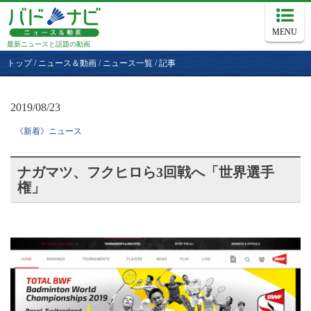
MENU
最新ニュースと話題の動画
トップ
/
ニュース＆動画
/
ニュース一覧
/
記事
2019/08/23
《新着》ニュース
ナガマツ、フクヒロら3回戦へ「世界選手
権」