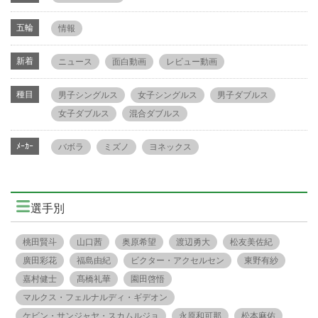
五輪
情報
新着
ニュース
面白動画
レビュー動画
種目
男子シングルス
女子シングルス
男子ダブルス
女子ダブルス
混合ダブルス
ﾒｰｶｰ
バボラ
ミズノ
ヨネックス
選手別
桃田賢斗
山口茜
奥原希望
渡辺勇大
松友美佐紀
廣田彩花
福島由紀
ビクター・アクセルセン
東野有紗
嘉村健士
髙橋礼華
園田啓悟
マルクス・フェルナルディ・ギデオン
ケビン・サンジャヤ・スカムルジョ
永原和可那
松本麻佑