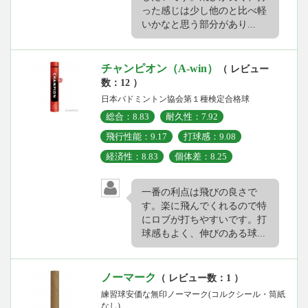
った感じは少し他のと比べ軽
いかなと思う部分があり...
チャンピオン（A-win）
（ レビュー
数：12 ）
日本バドミントン協会第１種検定合格球
総合：8.83
耐久性：7.92
飛行性能：9.17
打球感：9.08
経済性：8.83
個体差：8.25
一番の利点は飛びの良さで
す。楽に飛んでくれるので特
にロブが打ちやすいです。打
球感もよく、伸びのある球...
ノーマーク
（ レビュー数：1 ）
練習球安価な無印ノーマーク(コルクシール・筒紙
なし)