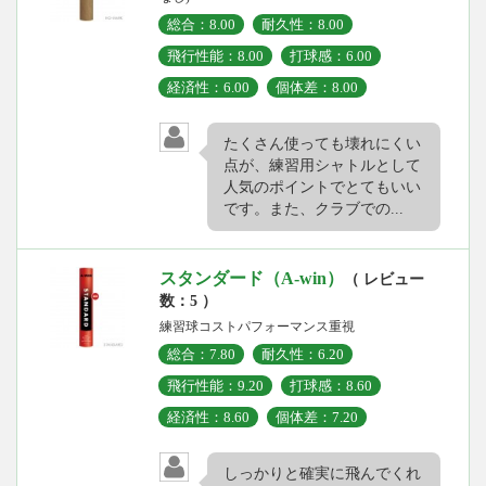
総合：8.00
耐久性：8.00
飛行性能：8.00
打球感：6.00
経済性：6.00
個体差：8.00
たくさん使っても壊れにくい
点が、練習用シャトルとして
人気のポイントでとてもいい
です。また、クラブでの...
スタンダード（A-win）
（ レビュー
数：5 ）
練習球コストパフォーマンス重視
総合：7.80
耐久性：6.20
飛行性能：9.20
打球感：8.60
経済性：8.60
個体差：7.20
しっかりと確実に飛んでくれ