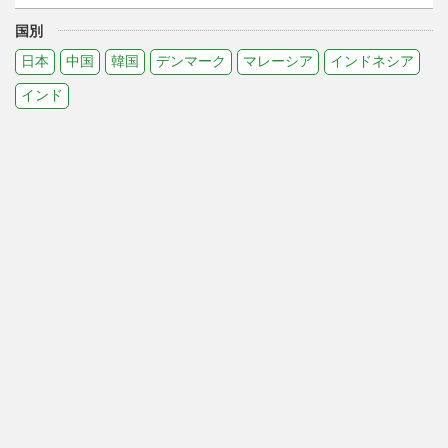
国別
日本
中国
韓国
デンマーク
マレーシア
インドネシア
インド