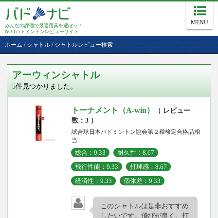
MENU
みんなの評価で最適用具を選ぼう！
NO.1バドミントンレビューサイト
ホーム
/
シャトル
/
シャトルレビュー検索
アーウィンシャトル
5件見つかりました。
トーナメント（A-win）
（ レビュー
数：3 ）
試合球日本バドミントン協会第２種検定合格品相
当
総合：9.33
耐久性：8.67
飛行性能：9.33
打球感：8.67
経済性：9.33
個体差：9.33
このシャトルは是非おすすめ
したいです。飛びが良く、打