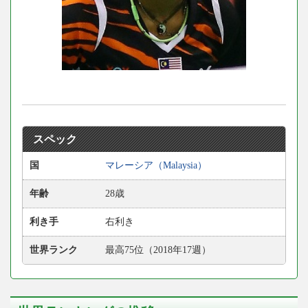
スペック
国
マレーシア（Malaysia）
年齢
28歳
利き手
右利き
世界ランク
最高75位（2018年17週）