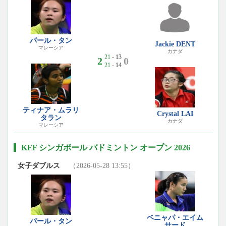
パール・タン
Jackie DENT
マレーシア
カナダ
21
- 13
2
0
21
- 14
ティナア・ムラリ
Crystal LAI
タラン
カナダ
マレーシア
KFF シンガポール バドミントン オープン 2026
女子ダブルス
（2026-05-28 13:55）
ベニャパ・エイム
パール・タン
サード