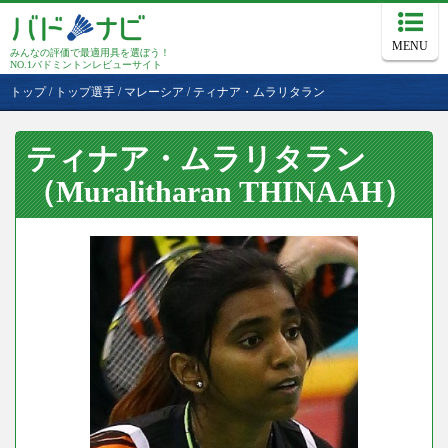
MENU
みんなの評価で最適用具を選ぼう！
NO.1バドミントンレビューサイト
トップ
/
トップ選手
/
マレーシア
/
ティナア・ムラリタラン
ティナア・ムラリタラン
（Muralitharan THINAAH）