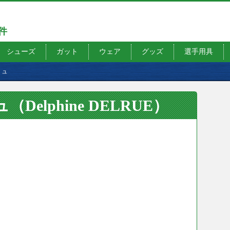
7件
シューズ
ガット
ウェア
グッズ
選手用具
リュ
elphine DELRUE）