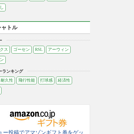
し
シャトル
ー
クス
ゴーセン
RSL
アーウィン
ン
ーランキング
耐久性
飛行性能
打球感
経済性
ュー投稿でアマゾンギフト券をゲッ