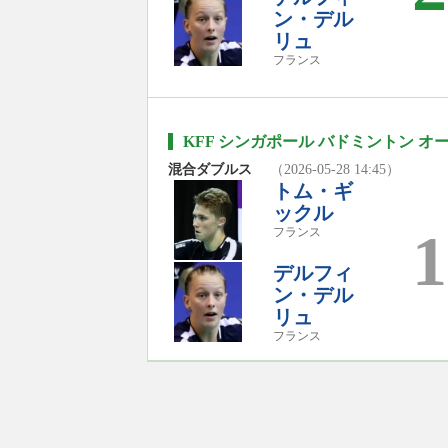
ン・デル
リュ
フランス
KFF シンガポール バドミントン オープ
混合ダブルス
（2026-05-28 14:45）
トム・ギ
ックル
1
フランス
デルフィ
ン・デル
リュ
フランス