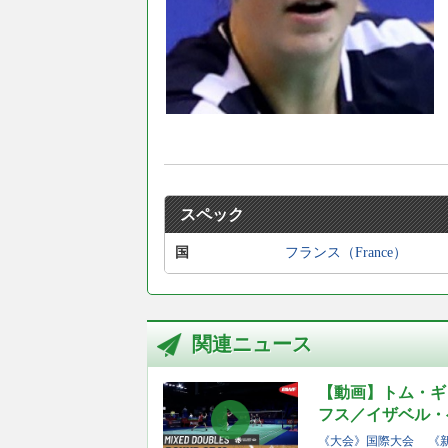
スペック
国
フランス（France）
関連ニュース
【動画】トム・ギ
フス／イザベル・ヘ
《大会》国際大会
《