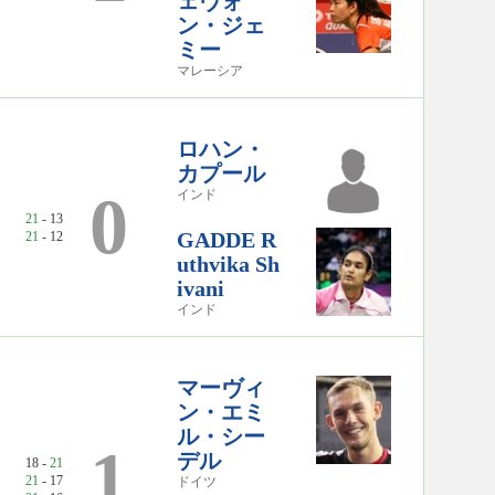
ェヴォ
ン・ジェ
ミー
マレーシア
ロハン・
カプール
0
インド
21
- 13
GADDE R
21
- 12
uthvika Sh
ivani
インド
マーヴィ
ン・エミ
ル・シー
1
デル
18 -
21
21
- 17
ドイツ