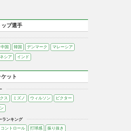
トップ選手
中国
韓国
デンマーク
マレーシア
ネシア
インド
ラケット
ー
クス
ミズノ
ウィルソン
ビクター
ン
ーランキング
コントロール
打球感
振り抜き