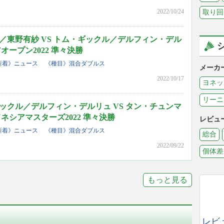
2022/10/24
取り回
／東野有紗 VS トム・ギックル／デルフィン・デル
オープン2022 準々決勝
新着》ニュース
《種目》混合ダブルス
メーカ
2022/10/17
ヨネッ
リーニ
ックル／デルフィン・デルリュ VS タン・チュンマ
ネシアマスターズ2022 準々決勝
レビュ
新着》ニュース
《種目》混合ダブルス
総合
2022/09/22
個体差
もっと見る
レビ