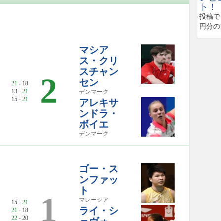
ト！
投稿で
円分の
マシア
ス・クリ
スチャン
2
セン
21
- 18
13 -
21
デンマーク
15 -
21
アレキサ
ンドラ・
ボイエ
デンマーク
ゴー・ス
ンファッ
ト
1
マレーシア
15 -
21
ライ・シ
21
- 18
22
- 20