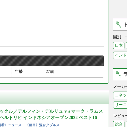
国別
日本
インド
年齢
27歳
メーカ
ヨネッ
リーニ
ックル／デルフィン・デルリュ VS マーク・ラムス
レビュ
ルトリヒ インドネシアオープン2022 ベスト16
総合
新着》ニュース
《種目》混合ダブルス