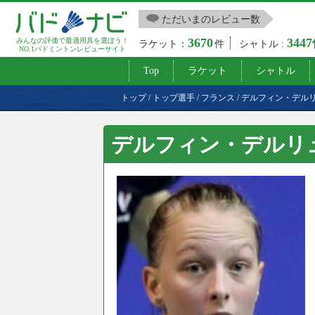
ただいまのレビュー数
3670
344
みんなの評価で最適用具を選ぼう！
ラケット：
件
シャトル :
NO.1バドミントンレビューサイト
Top
ラケット
シャトル
トップ
/
トップ選手
/
フランス
/
デルフィン・デル
デルフィン・デルリュ（D