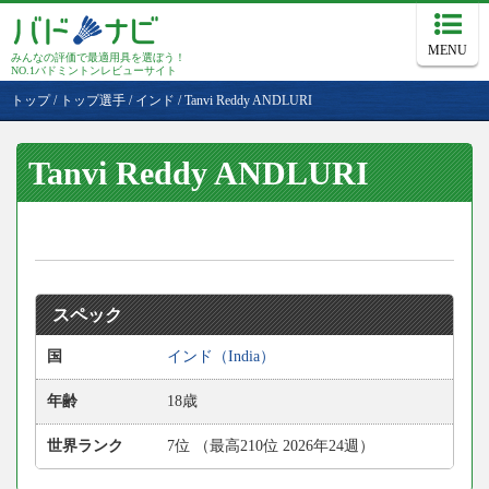
MENU
みんなの評価で最適用具を選ぼう！
NO.1バドミントンレビューサイト
トップ
/
トップ選手
/
インド
/
Tanvi Reddy ANDLURI
Tanvi Reddy ANDLURI
スペック
国
インド（India）
年齢
18歳
世界ランク
7位 （最高210位 2026年24週）