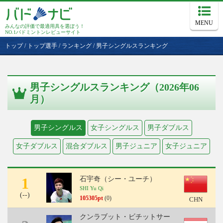
MENU
みんなの評価で最適用具を選ぼう！
NO.1バドミントンレビューサイト
トップ
/
トップ選手
/
ランキング
/
男子シングルスランキング
男子シングルスランキング（2026年06
月）
男子シングルス
女子シングルス
男子ダブルス
女子ダブルス
混合ダブルス
男子ジュニア
女子ジュニア
1
石宇奇（シー・ユーチ）
SHI Yu Qi
(
--
)
105305pt
(0)
CHN
クンラブット・ビチットサー