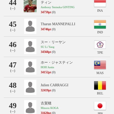
44
ティン
Anthony Sinisuka GINTING
(
--
)
INA
34759pt
(0)
45
Tharun MANNEPALLI
34746pt
(0)
(
--
)
IND
46
スー・リーヤン
SU Li Yang
(
--
)
34568pt
(0)
TPE
47
ホー・ジャスティン
HOH Justin
(
--
)
34152pt
(0)
MAS
48
Julien CARRAGGI
32419pt
(0)
(
--
)
BEL
49
古賀穂
Minoru KOGA
(
--
)
31620pt
(0)
JPN