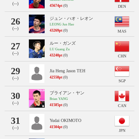
(
--
)
45674pt
(0)
DEN
26
ジュン・ハオ・レオン
LEONG Jun Hao
(
--
)
43269pt
(0)
MAS
27
ルー・ガンズ
LU Guang Zu
(
--
)
43240pt
(0)
CHN
29
Jia Heng Jason TEH
42558pt
(0)
(
--
)
SGP
30
ブライアン・ヤン
Brian YANG
(
--
)
41585pt
(0)
CAN
31
Yudai OKIMOTO
41504pt
(0)
(
--
)
JPN