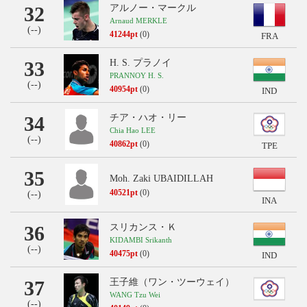
32
アルノー・マークル
Arnaud MERKLE
(
--
)
41244pt
(0)
FRA
33
H. S. プラノイ
PRANNOY H. S.
(
--
)
40954pt
(0)
IND
34
チア・ハオ・リー
Chia Hao LEE
(
--
)
40862pt
(0)
TPE
35
Moh. Zaki UBAIDILLAH
40521pt
(0)
(
--
)
INA
36
スリカンス・Ｋ
KIDAMBI Srikanth
(
--
)
40475pt
(0)
IND
37
王子維（ワン・ツーウェイ）
WANG Tzu Wei
(
--
)