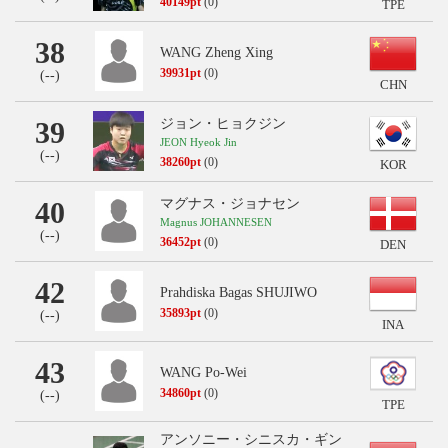
40149pt
(0)
TPE
38
WANG Zheng Xing
39931pt
(0)
(
--
)
CHN
39
ジョン・ヒョクジン
JEON Hyeok Jin
(
--
)
38260pt
(0)
KOR
40
マグナス・ジョナセン
Magnus JOHANNESEN
(
--
)
36452pt
(0)
DEN
42
Prahdiska Bagas SHUJIWO
35893pt
(0)
(
--
)
INA
43
WANG Po-Wei
34860pt
(0)
(
--
)
TPE
アンソニー・シニスカ・ギン