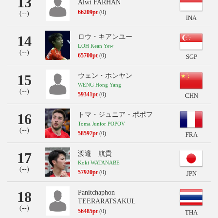
13
Alwi FARHAN
66209pt
(0)
(
--
)
INA
14
ロウ・キアンユー
LOH Kean Yew
(
--
)
65700pt
(0)
SGP
15
ウェン・ホンヤン
WENG Hong Yang
(
--
)
59341pt
(0)
CHN
16
トマ・ジュニア・ポポフ
Toma Junior POPOV
(
--
)
58597pt
(0)
FRA
17
渡邉 航貴
Koki WATANABE
(
--
)
57920pt
(0)
JPN
18
Panitchaphon
TEERARATSAKUL
(
--
)
56485pt
(0)
THA