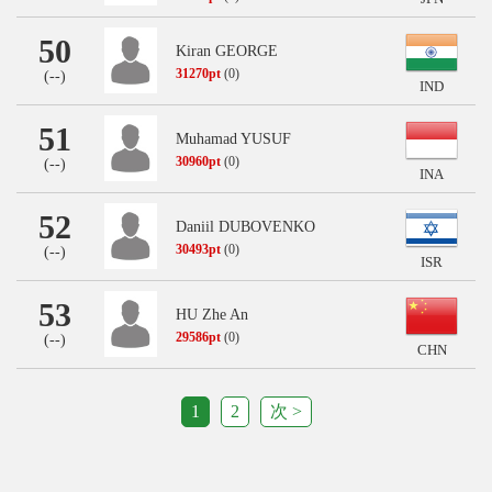
50
Kiran GEORGE
31270pt
(0)
(
--
)
IND
51
Muhamad YUSUF
30960pt
(0)
(
--
)
INA
52
Daniil DUBOVENKO
30493pt
(0)
(
--
)
ISR
53
HU Zhe An
29586pt
(0)
(
--
)
CHN
1
2
次 >