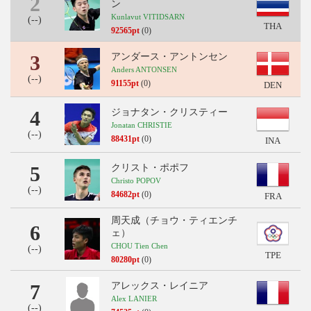
2
ン
Kunlavut VITIDSARN
(
--
)
THA
92565pt
(0)
3
アンダース・アントンセン
Anders ANTONSEN
(
--
)
91155pt
(0)
DEN
4
ジョナタン・クリスティー
Jonatan CHRISTIE
(
--
)
88431pt
(0)
INA
5
クリスト・ポポフ
Christo POPOV
(
--
)
84682pt
(0)
FRA
周天成（チョウ・ティエンチ
6
ェ）
CHOU Tien Chen
(
--
)
TPE
80280pt
(0)
7
アレックス・レイニア
Alex LANIER
(
--
)