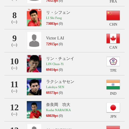
74525pt
(0)
FRA
8
リ・シフェン
LI Shi Feng
(
--
)
73083pt
(0)
CHN
9
Victor LAI
72915pt
(0)
(
--
)
CAN
10
リン・チュンイ
LIN Chun-Yi
(
--
)
69414pt
(0)
TPE
11
ラクシュヤセン
Lakshya SEN
(
--
)
69373pt
(0)
IND
12
奈良岡 功大
Kodai NARAOKA
(
--
)
68020pt
(0)
JPN