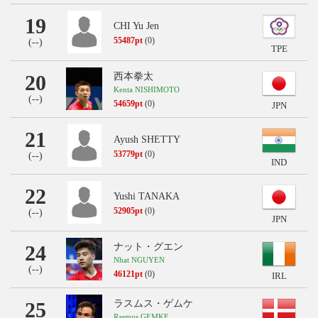
19
CHI Yu Jen
55487pt
(0)
(
--
)
TPE
20
西本拳太
Kenta NISHIMOTO
(
--
)
54659pt
(0)
JPN
21
Ayush SHETTY
53779pt
(0)
(
--
)
IND
22
Yushi TANAKA
52905pt
(0)
(
--
)
JPN
24
ナット・グエン
Nhat NGUYEN
(
--
)
46121pt
(0)
IRL
25
ラスムス・ゲムケ
Rasmus GEMKE