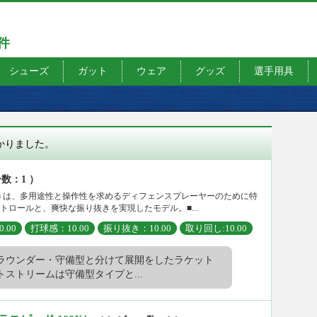
7件
シューズ
ガット
ウェア
グッズ
選手用具
つかりました。
数：1 ）
リーム 83) は、多用途性と操作性を求めるディフェンスプレーヤーのために特
ロールと、爽快な振り抜きを実現したモデル。■...
.00
打球感：10.00
振り抜き：10.00
取り回し:10.00
ラウンダー・守備型と分けて展開をしたラケット
ストリームは守備型タイプと...