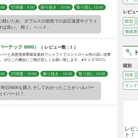
00
打球感：8.00
振り抜き：10.00
取り回し:10.00
レビュ
に軽いため、ダブルスの前衛での反応速度やドライ
総合
は良い。 軽く、ヘッド...
個体差
ルバーテック 8000）
（ レビュー数：1 ）
バーと高密度衝撃吸収素材でシャフトでコントロール性の高い攻撃
。ぜひこの機会にご検討宜しくお願い致します。●サイズ/3UG5、
国別
00
打球感：10.00
振り抜き：10.00
取り回し:10.00
日本
インド
昨日9000も購入 そしてわかったことが ハルバー
バー11.7...
レビ
ト！