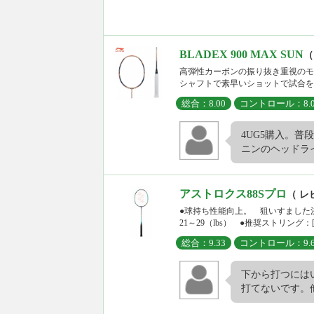
BLADEX 900 MAX SUN
（
高弾性カーボンの振り抜き重視のモ
シャフトで素早いショットで試合を制する
総合：8.00
コントロール：8.0
4UG5購入。普
ニンのヘッドライ
アストロクス88Sプロ
（ レ
●球持ち性能向上。 狙いすました決定
21～29（lbs） ●推奨ストリング：
総合：9.33
コントロール：9.6
下から打つには
打てないです。他