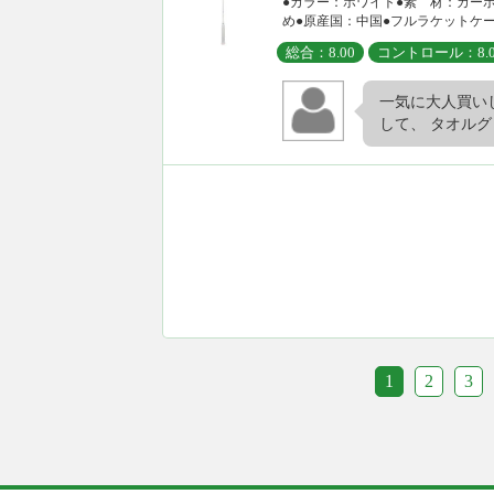
●カラー：ホワイト●素 材：カー
め●原産国：中国●フルラケットケース
総合：8.00
コントロール：8.0
一気に大人買いし
して、 タオルグ
1
2
3