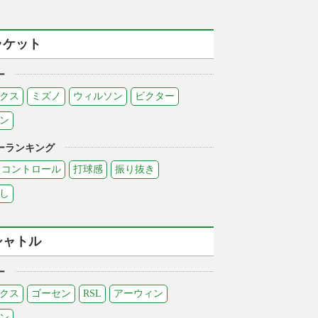
ラケット
ー
クス
ミズノ
ウィルソン
ビクター
ン
ーランキング
コントロール
打球感
振り抜き
し
シャトル
ー
クス
ゴーセン
RSL
アーウィン
ン