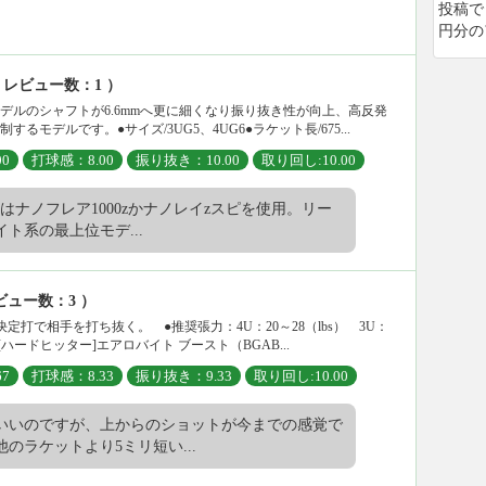
投稿で
円分の
 レビュー数：1 ）
デルのシャフトが6.6mmへ更に細くなり振り抜き性が向上、高反発
モデルです。●サイズ/3UG5、4UG6●ラケット長/675...
0
打球感：8.00
振り抜き：10.00
取り回し:10.00
段はナノフレア1000zかナノレイzスピを使用。リー
ト系の最上位モデ...
ビュー数：3 ）
打で相手を打ち抜く。 ●推奨張力：4U：20～28（lbs） 3U：
[ハードヒッター]エアロバイト ブースト（BGAB...
7
打球感：8.33
振り抜き：9.33
取り回し:10.00
いいのですが、上からのショットが今までの感覚で
のラケットより5ミリ短い...