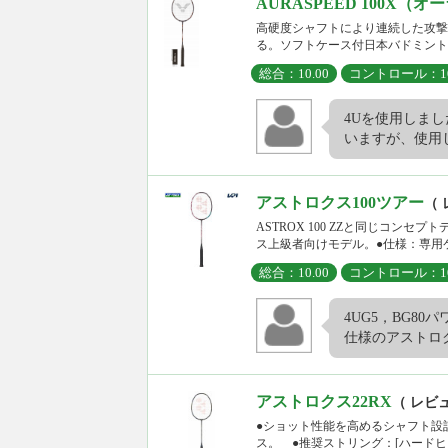
AURASPEED 100X（オ
高硬度シャフトにより連続した攻撃を
る。ソフトケース付日本バドミントン協会
総合：10.00
コントロール：10
4Uを使用しま
いますが、使用し
アストロクス100ツアー
（ 
ASTROX 100 ZZと同じコ
ス上級者向けモデル。●仕様：専用ケ
総合：10.00
コントロール：10
4UG5，BG8
仕様のアストロクス
アストロクス22RX
（ レビ
●ショット性能を高めるシャフト設
ス。 ●推奨ストリング：[ハードヒッタ