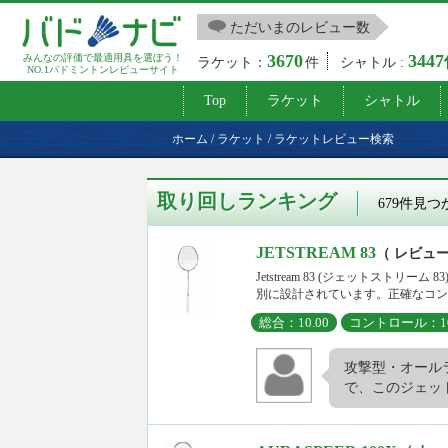
ただいまのレビュー数
3670
344
みんなの評価で最適用具を選ぼう！
ラケット：
件
シャトル :
NO.1バドミントンレビューサイト
Top
ラケット
シャトル
ホーム
/
ラケット
/
ラケットレビュー検索
取り回しランキング
679件見
JETSTREAM 83
（ レビュー
Jetstream 83 (ジェットスト
別に設計されています。正確なコント
総合：10.00
コントロール：10
攻撃型・オール
で、このジェット