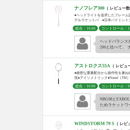
ナノフレア300
（ レビュー数
●ヘッドライトを追求したフレーム
デルラケットバ ●日本バドミントン協
総合：10.00
コントロール：10
ヘッドバランス
200と比べて、 ナ
アストロクス55A
（ レビュ
●緻密な重量配分から操作性を兼ね
現●アイソメトリック●Namd（TM
総合：10.00
コントロール：9.
NBG98とEXB
ためラケットワー
WINDSTORM 79 S
（ レビ