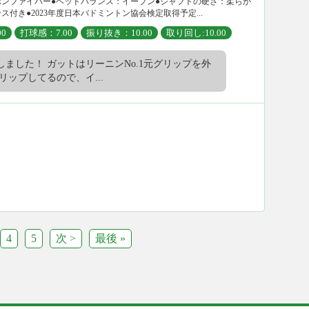
ボンファイバー●ヘッドバランス：イーブン●シャフトの硬さ：柔らか
付き●2023年度日本バドミントン協会検定取得予定...
0
打球感：7.00
振り抜き：10.00
取り回し:10.00
ました！ ガットはリーニンNo.1元グリップを外
リップしてるので、イ...
4
5
次 >
最後 »