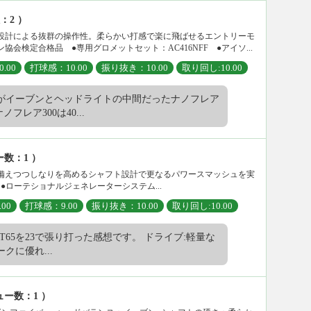
：2 ）
設計による抜群の操作性。柔らかい打感で楽に飛ばせるエントリーモ
会検定合格品 ●専用グロメットセット：AC416NFF ●アイソ...
.00
打球感：10.00
振り抜き：10.00
取り回し:10.00
がイーブンとヘッドライトの中間だったナノフレア
ノフレア300は40...
ー数：1 ）
備えつつしなりを高めるシャフト設計で更なるパワースマッシュを実
）●ローテショナルジェネレーターシステム...
00
打球感：9.00
振り抜き：10.00
取り回し:10.00
OLT65を23で張り打った感想です。 ドライブ:軽量な
クに優れ...
ュー数：1 ）