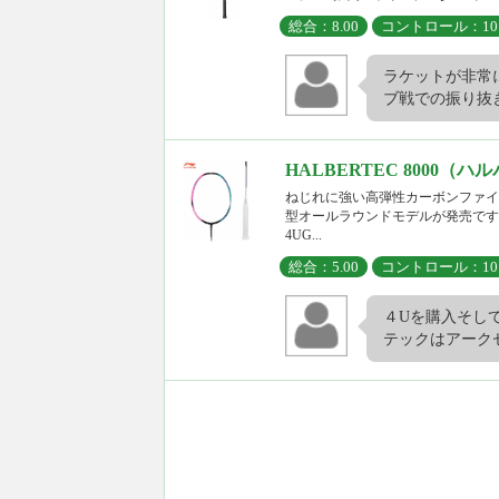
総合：8.00
コントロール：10.
ラケットが非常
ブ戦での振り抜き
HALBERTEC 8000（ハ
ねじれに強い高弾性カーボンファイ
型オールラウンドモデルが発売です
4UG...
総合：5.00
コントロール：10.
４Uを購入そして
テックはアークセイ