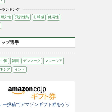
ーランキング
耐久性
飛行性能
打球感
経済性
トップ選手
中国
韓国
デンマーク
マレーシア
ネシア
インド
ュー投稿でアマゾンギフト券をゲッ