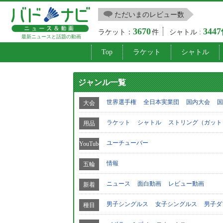
ただいまのレビュー数
3670
344
ラケット：
件
シャトル :
最新ニュースと話題の動画
Top
ラケット
シャトル
ジャンル一覧
世界選手権
全日本実業団
国内大会
国
大会
ラケット
シャトル
ストリング（ガット
用品
ユーチューバー
YouTube
情報
五輪
ニュース
面白動画
レビュー動画
新着
男子シングルス
女子シングルス
男子ダ
種目