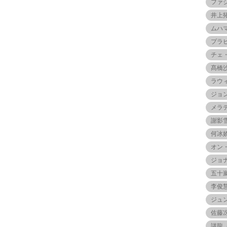
ファ
井上
ムハ
プラ
チェ
髙橋
ラウ
ジョ
メラ
謝影
何冰
オン
ジョ
五十
李俊
ジュ
佐藤
諶龍