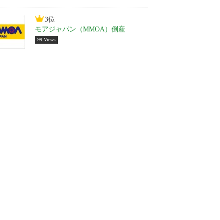
3位
モアジャパン（MMOA）倒産
99 Views