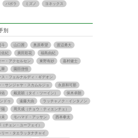
バボラ
ミズノ
ヨネックス
手別
賢斗
山口茜
奥原希望
渡辺勇大
美佐紀
廣田彩花
福島由紀
ター・アクセルセン
東野有紗
嘉村健士
礼華
園田啓悟
クス・フェルナルディ・ギデオン
ン・サンジャヤ・スカムルジョ
永原和可那
麻佑
戴資穎（タイ・ツーイン）
保木卓朗
.シンドゥ
遠藤大由
ラッチャノク・インタノン
千陽
周天成（チョウ・ティエンチェ）
奈未
モハマド・アッサン
西本拳太
菲（チェン・ユーフェイ）
シリー・タエラッタナチャイ