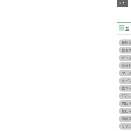
ﾒｰｶｰ
選
桃田
松友
ビク
髙橋
マル
ケビ
松本
P.V
志田
松山
陳雨
サプ