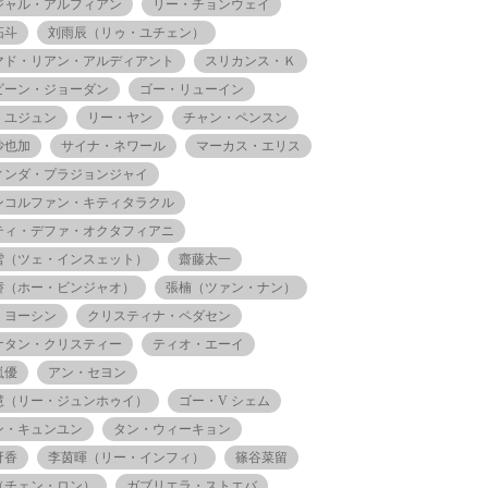
ジャル・アルフィアン
リー・チョンウェイ
拓斗
刘雨辰（リゥ・ユチェン）
マド・リアン・アルディアント
スリカンス・Ｋ
ビーン・ジョーダン
ゴー・リューイン
・ユジュン
リー・ヤン
チャン・ペンスン
沙也加
サイナ・ネワール
マーカス・エリス
ィンダ・プラジョンジャイ
ンコルファン・キティタラクル
ティ・デファ・オクタフィアニ
雪（ツェ・インスェット）
齋藤太一
娇（ホー・ビンジャオ）
張楠（ツァン・ナン）
・ヨーシン
クリスティナ・ペダセン
ナタン・クリスティー
ティオ・エーイ
嵐優
アン・セヨン
慧（リー・ジュンホゥイ）
ゴー・V シェム
ン・キュンユン
タン・ウィーキョン
冴香
李茵暉（リー・インフィ）
篠谷菜留
（チェン・ロン）
ガブリエラ・ストエバ