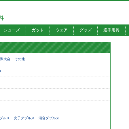
7件
シューズ
ガット
ウェア
グッズ
選手用具
際大会
その他
）
ブルス
女子ダブルス
混合ダブルス