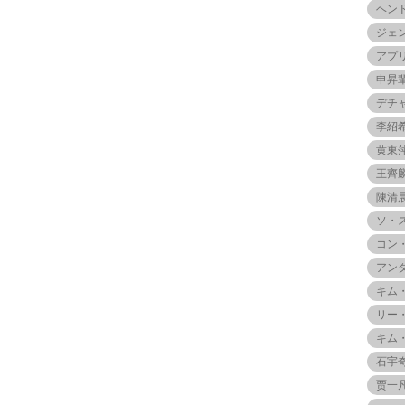
ヘン
ジェ
アプ
申昇
デチ
李紹
黄東
王齊
陳清
ソ・
コン
アン
キム
リー
キム
石宇
贾一