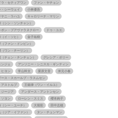
ドラ・セティアワン
ファン・ヤチョン
ン・シーウェイ
小林優吾
リヤニ・ラハユ
キャロリーナ・マリン
輩（シン・ソンチャン）
ャポン・プアヴァラヌクロー
ドゥ・ユエ
希（イ・ソヒ）
金子祐樹
萍（ファン・ドンピン）
麟（ワン・チーリン）
晨（チェン・チンチェン）
グレシア・ポリー
スンジェ
アンソニー・シニスカ・ギンティン
・ヒヨン
常山幹太
栗原文音
米元小春
ダース・スカールプ・ラスムセン
・アストルプ
王懿律（ワン・イルユ）
・ジージア
アンダース・アントンセン
・ソヨン
ローレン・スミス
櫻本絢子
奇（シー・ユーチ）
大堀彩
田中志穂
凡（ジア・イファン）
タン・チュンマン