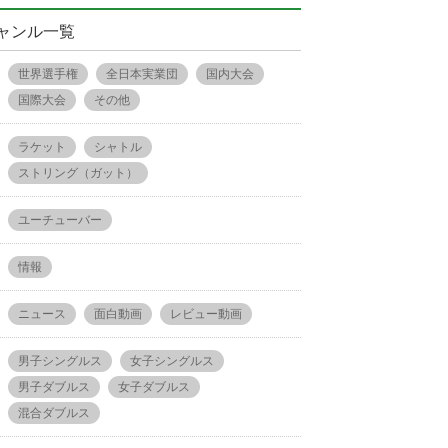
ャンル一覧
世界選手権
全日本実業団
国内大会
国際大会
その他
ラケット
シャトル
ストリング（ガット）
ユーチューバー
情報
ニュース
面白動画
レビュー動画
男子シングルス
女子シングルス
男子ダブルス
女子ダブルス
混合ダブルス