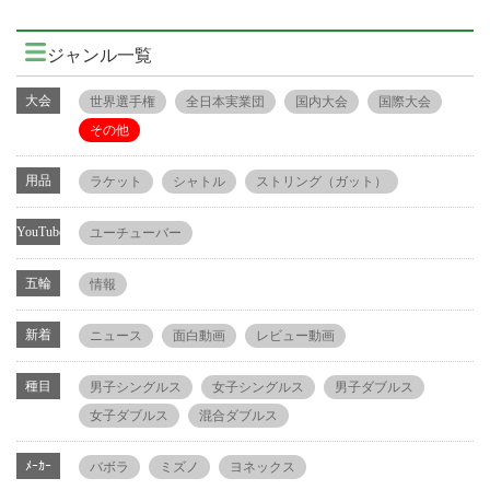
ジャンル一覧
大会
世界選手権
全日本実業団
国内大会
国際大会
その他
用品
ラケット
シャトル
ストリング（ガット）
YouTube
ユーチューバー
五輪
情報
新着
ニュース
面白動画
レビュー動画
種目
男子シングルス
女子シングルス
男子ダブルス
女子ダブルス
混合ダブルス
ﾒｰｶｰ
バボラ
ミズノ
ヨネックス