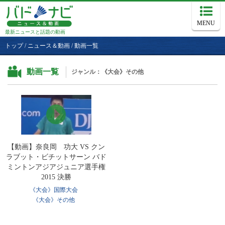
MENU
最新ニュースと話題の動画
トップ
/
ニュース＆動画
/
動画一覧
動画一覧
ジャンル：《大会》その他
【動画】奈良岡 功大 VS クン
ラブット・ビチットサーン バド
ミントンアジアジュニア選手権
2015 決勝
《大会》国際大会
《大会》その他