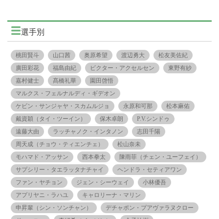
選手別
桃田賢斗
山口茜
奥原希望
渡辺勇大
松友美佐紀
廣田彩花
福島由紀
ビクター・アクセルセン
東野有紗
嘉村健士
髙橋礼華
園田啓悟
マルクス・フェルナルディ・ギデオン
ケビン・サンジャヤ・スカムルジョ
永原和可那
松本麻佑
戴資穎（タイ・ツーイン）
保木卓朗
P.V.シンドゥ
遠藤大由
ラッチャノク・インタノン
志田千陽
周天成（チョウ・ティエンチェ）
松山奈未
モハマド・アッサン
西本拳太
陳雨菲（チェン・ユーフェイ）
サプシリー・タエラッタナチャイ
ヘンドラ・セティアワン
ファン・ヤチョン
ジェン・シーウェイ
小林優吾
アプリヤニ・ラハユ
キャロリーナ・マリン
申昇輩（シン・ソンチャン）
デチャポン・プアヴァラヌクロー