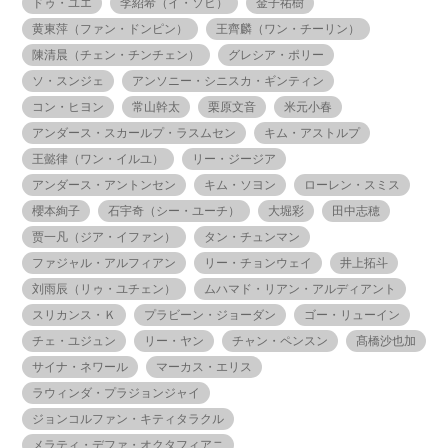
ドゥ・ユエ
李紹希（イ・ソヒ）
金子祐樹
黄東萍（ファン・ドンピン）
王齊麟（ワン・チーリン）
陳清晨（チェン・チンチェン）
グレシア・ポリー
ソ・スンジェ
アンソニー・シニスカ・ギンティン
コン・ヒヨン
常山幹太
栗原文音
米元小春
アンダース・スカールプ・ラスムセン
キム・アストルプ
王懿律（ワン・イルユ）
リー・ジージア
アンダース・アントンセン
キム・ソヨン
ローレン・スミス
櫻本絢子
石宇奇（シー・ユーチ）
大堀彩
田中志穂
贾一凡（ジア・イファン）
タン・チュンマン
ファジャル・アルフィアン
リー・チョンウェイ
井上拓斗
刘雨辰（リゥ・ユチェン）
ムハマド・リアン・アルディアント
スリカンス・Ｋ
プラビーン・ジョーダン
ゴー・リューイン
チェ・ユジュン
リー・ヤン
チャン・ペンスン
髙橋沙也加
サイナ・ネワール
マーカス・エリス
ラウィンダ・プラジョンジャイ
ジョンコルファン・キティタラクル
メラティ・デファ・オクタフィアニ