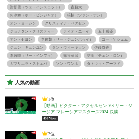
謝影雪（ツェ・インスェット）
齋藤太一
何冰娇（ホー・ビンジャオ）
張楠（ツァン・ナン）
オン・ヨーシン
クリスティナ・ペダセン
ジョナタン・クリスティー
ティオ・エーイ
五十嵐優
アン・セヨン
李俊慧（リー・ジュンホゥイ）
ゴー・V シェム
ジュン・キュンユン
タン・ウィーキョン
佐藤冴香
李茵暉（リー・インフィ）
篠谷菜留
諶龍（チェン・ロン）
ガブリエラ・ストエバ
ソン・ワンホ
タトウィ・アーマド
人気の動画
1位
【動画】ビクター・アクセルセン VS リー・ジ
ージア マレーシアマスターズ2024 決勝
436 Views
2位