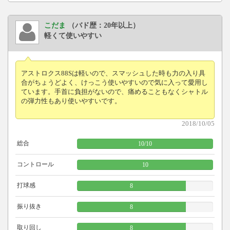
こだま
（バド歴：20年以上）
軽くて使いやすい
アストロクス88Sは軽いので、スマッシュした時も力の入り具
合がちょうどよく、けっこう使いやすいので気に入って愛用し
ています。手首に負担がないので、痛めることもなくシャトル
の弾力性もあり使いやすいです。
2018/10/05
総合
10
/
10
コントロール
10
打球感
8
振り抜き
8
取り回し
8