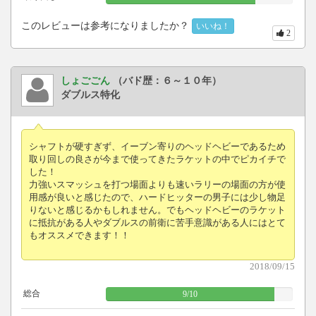
このレビューは参考になりましたか？
いいね！
2
しょごごん
（バド歴：６～１０年）
ダブルス特化
シャフトが硬すぎず、イーブン寄りのヘッドヘビーであるため
取り回しの良さが今まで使ってきたラケットの中でピカイチで
した！
力強いスマッシュを打つ場面よりも速いラリーの場面の方が使
用感が良いと感じたので、ハードヒッターの男子には少し物足
りないと感じるかもしれません。でもヘッドヘビーのラケット
に抵抗がある人やダブルスの前衛に苦手意識がある人にはとて
もオススメできます！！
2018/09/15
総合
9
/
10