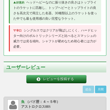
ヘッドヘビーなのに振り抜きの良さはトップライ
▲好意的
トのラケットに匹敵し、トップヘビーとトップライトの良
さを高次元で両立した名器。30種類以上のラケットを使っ
た中でも最も使用感の良い完璧なラケット。
シングルスではクリアが飛ばしにくく、ハードヒッ
▽辛口
ター向けのボルトリックシリーズと比べるとスマッシュの
威力では劣る傾向。シャフトが硬めなため初心者には力が
必要。
ユーザーレビュー
レビューを投稿する
総合
月間
魚
（バド歴：４～５年）
アストロクロス88S