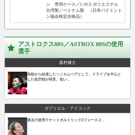
ン 専用ケース／C-SCS ポリエステル
台湾製／ベトナム製 （日本バドミント
ン協会検定合格品）
アストロクス88S／ASTROX 88Sの使用
選手
嘉村健士
高校から結成したソノカムペアとして、ドライブを中心と
した低空戦が得意。低い...
ガブリエル・アドコック
過去の使用ラケットボルトリックZフォース２...