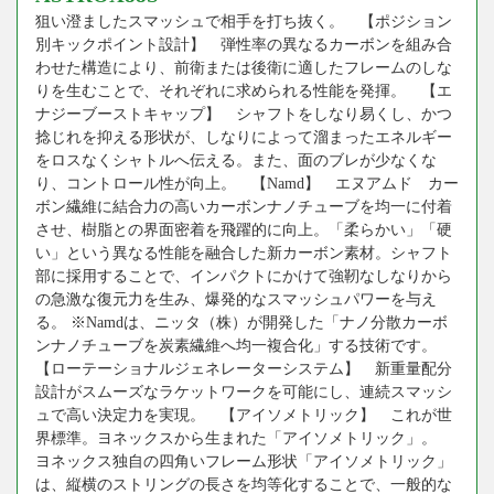
狙い澄ましたスマッシュで相手を打ち抜く。 【ポジション
別キックポイント設計】 弾性率の異なるカーボンを組み合
わせた構造により、前衛または後衛に適したフレームのしな
りを生むことで、それぞれに求められる性能を発揮。 【エ
ナジーブーストキャップ】 シャフトをしなり易くし、かつ
捻じれを抑える形状が、しなりによって溜まったエネルギー
をロスなくシャトルへ伝える。また、面のブレが少なくな
り、コントロール性が向上。 【Namd】 エヌアムド カー
ボン繊維に結合力の高いカーボンナノチューブを均一に付着
させ、樹脂との界面密着を飛躍的に向上。「柔らかい」「硬
い」という異なる性能を融合した新カーボン素材。シャフト
部に採用することで、インパクトにかけて強靭なしなりから
の急激な復元力を生み、爆発的なスマッシュパワーを与え
る。 ※Namdは、ニッタ（株）が開発した「ナノ分散カーボ
ンナノチューブを炭素繊維へ均一複合化」する技術です。
【ローテーショナルジェネレーターシステム】 新重量配分
設計がスムーズなラケットワークを可能にし、連続スマッシ
ュで高い決定力を実現。 【アイソメトリック】 これが世
界標準。ヨネックスから生まれた「アイソメトリック」。
ヨネックス独自の四角いフレーム形状「アイソメトリック」
は、縦横のストリングの長さを均等化することで、一般的な