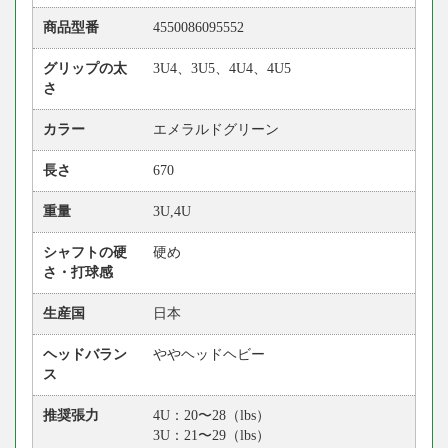
商品型番
4550086095552
グリップの太
3U4、3U5、4U4、4U5
さ
カラー
エメラルドグリーン
長さ
670
重量
3U,4U
シャフトの硬
硬め
さ・打球感
生産国
日本
ヘッドバラン
ややヘッドヘビー
ス
推奨張力
4U：20〜28（lbs）
3U：21〜29（lbs）