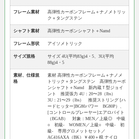
フレーム素材
高弾性カーボンフレーム＋ナノメトリッ
ク＋タングステン
シャフト素材
高弾性カーボンシャフト＋Namd
フレーム形状
アイソメトリック
サイズ規格
サイズ 4U(平均83g)4・5、3U(平均
88g)4・5
素材、仕様規
素材 高弾性カーボンフレーム＋ナノメ
格
トリック＋タングステン 高弾性カーボ
ンシャフト＋Namd 新内蔵Ｔ型ジョイ
ント 推奨張力 4U：20〜28（lbs）
3U：21〜29（lbs） 推奨ストリング [ハ
ードヒッター]BG80パワー BG80P）、
[コントロールプレーヤー]エアロバイト
（BGAB） 対象：MEN／上級◎ 中級
○ 初級- WOMEN／上級○ 中級- 初
級- 専用グロメットセット／
AC416AXA（BK）￥400＋税 ナイロ