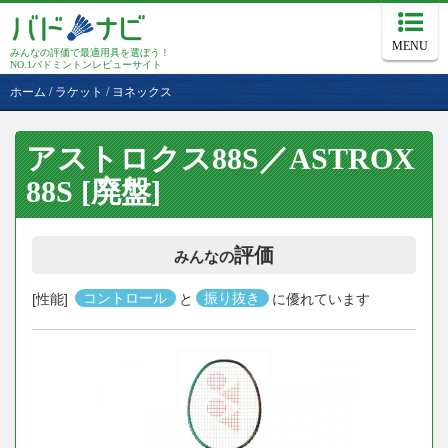
MENU
みんなの評価で最適用具を選ぼう！
NO.1バドミントンレビューサイト
ホーム
/
ラケット
/
ヨネックス
アストロクス88S／ASTROX
88S [廃盤]
評価
みんなの
[性能]
コントロール
と
振り抜き
に優れています