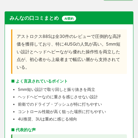
みんなの口コミまとめ
AI要約
アストロクス88Sは全30件のレビューで圧倒的な高評
価を獲得しており、特に4U5Gの人気が高い。5mm短
い設計とヘッドヘビーながら優れた操作性を両立した
点が、初心者から上級者まで幅広い層から支持されて
いる。
■ よく言及されているポイント
5mm短い設計で取り回しと振り抜きを両立
ヘッドヘビーなのに重さを感じさせない設計
前衛でのドライブ・プッシュが特に打ちやすい
コントロール性能が高く狙った場所に打ちやすい
4U推奨、3Uは重めに感じる傾向
■ 代表的な声