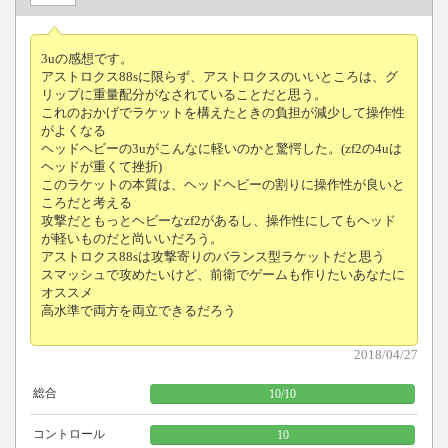
3uの感想です。
アストロクス88sに限らず、アストロクスのいいところは、グ
リップに重量配分がなされていることだと思う。
これのおかげでラケットを構えたときの負担が減少して操作性
がよくなる
ヘッドヘビーの3uがこんなに軽いのかと驚愕した。(zf2の4uは
ヘッドが重くて挫折)
このラケットの本質は、ヘッドヘビーの割りに操作性が良いと
ころだと考える
攻撃だともっとヘビーなzf2があるし、操作性にしてもヘッド
が軽いものだと尚いいだろう。
アストロクス88sは攻撃寄りのバランス型ラケットだと思う
スマッシュで攻めたいけど、前衛でゲームも作りたいあなたに
オススメ
高水準で両方を両立できるだろう
2018/04/27
総合
10
/
10
コントロール
10