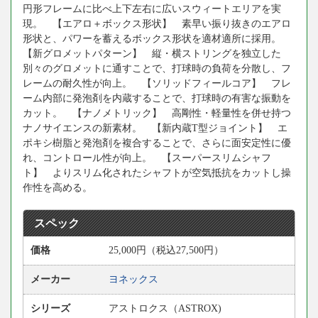
円形フレームに比べ上下左右に広いスウィートエリアを実
現。 【エアロ＋ボックス形状】 素早い振り抜きのエアロ
形状と、パワーを蓄えるボックス形状を適材適所に採用。
【新グロメットパターン】 縦・横ストリングを独立した
別々のグロメットに通すことで、打球時の負荷を分散し、フ
レームの耐久性が向上。 【ソリッドフィールコア】 フレ
ーム内部に発泡剤を内蔵することで、打球時の有害な振動を
カット。 【ナノメトリック】 高剛性・軽量性を併せ持つ
ナノサイエンスの新素材。 【新内蔵T型ジョイント】 エ
ポキシ樹脂と発泡剤を複合することで、さらに面安定性に優
れ、コントロール性が向上。 【スーパースリムシャフ
ト】 よりスリム化されたシャフトが空気抵抗をカットし操
作性を高める。
スペック
価格
25,000円（税込27,500円）
メーカー
ヨネックス
シリーズ
アストロクス（ASTROX)