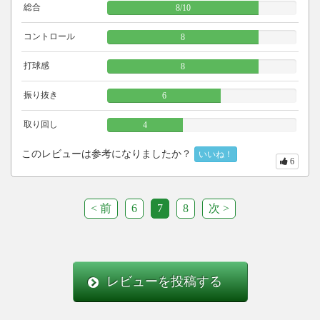
総合
8
/
10
コントロール
8
打球感
8
振り抜き
6
取り回し
4
このレビューは参考になりましたか？
いいね！
6
< 前
6
7
8
次 >
レビューを投稿する