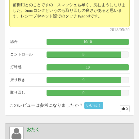
前衛用とのことですの、スマッシュも早く、沈むようになりま
した。5mmロングというのも取り回しの良さがあると思いま
す。レシーブやネット際でのタッチもgoodです。
2018/05/29
総合
10
/
10
コントロール
9
打球感
10
振り抜き
9
取り回し
9
このレビューは参考になりましたか？
いいね！
5
おたく