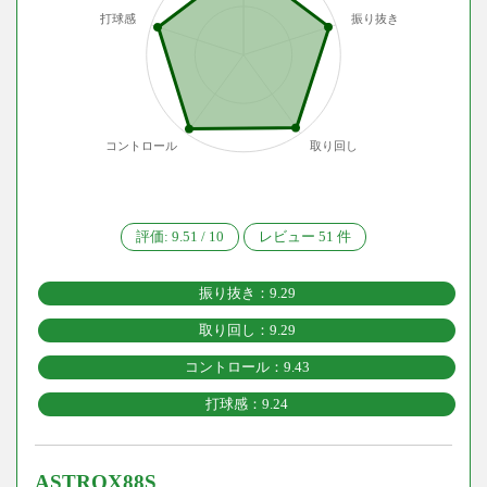
打球感
振り抜き
コントロール
取り回し
評価:
9.51
/
10
レビュー
51
件
振り抜き：9.29
取り回し：9.29
コントロール：9.43
打球感：9.24
ASTROX88S