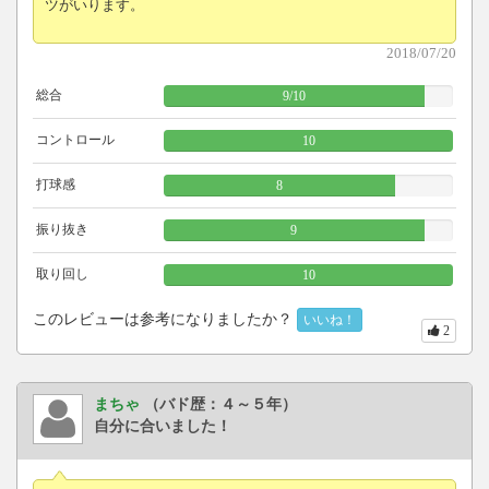
ツがいります。
2018/07/20
総合
9
/
10
コントロール
10
打球感
8
振り抜き
9
取り回し
10
このレビューは参考になりましたか？
いいね！
2
まちゃ
（バド歴：４～５年）
自分に合いました！