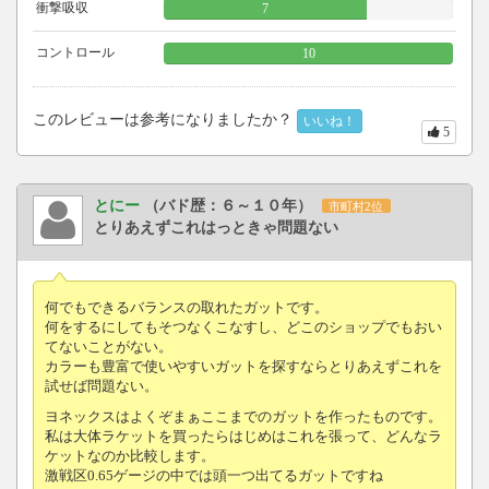
衝撃吸収
7
コントロール
10
このレビューは参考になりましたか？
いいね！
5
とにー
（バド歴：６～１０年）
市町村2位
とりあえずこれはっときゃ問題ない
何でもできるバランスの取れたガットです。
何をするにしてもそつなくこなすし、どこのショップでもおい
てないことがない。
カラーも豊富で使いやすいガットを探すならとりあえずこれを
試せば問題ない。
ヨネックスはよくぞまぁここまでのガットを作ったものです。
私は大体ラケットを買ったらはじめはこれを張って、どんなラ
ケットなのか比較します。
激戦区0.65ゲージの中では頭一つ出てるガットですね