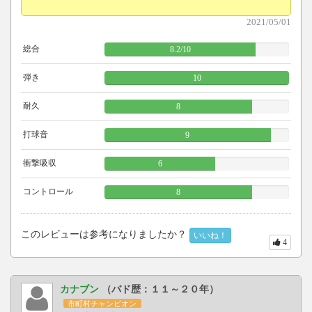
2021/05/01
総合
8.2
/
10
弾き
10
耐久
8
打球音
9
衝撃吸収
6
コントロール
8
このレビューは参考になりましたか？
いいね！
4
カナブン
（バド歴：１１～２０年）
市町村チャンピオン