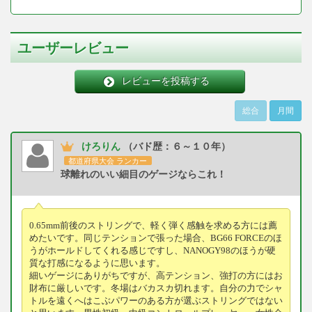
ユーザーレビュー
レビューを投稿する
総合
月間
けろりん
（バド歴：６～１０年）
都道府県大会 ランカー
球離れのいい細目のゲージならこれ！
0.65mm前後のストリングで、軽く弾く感触を求める方には薦
めたいです。同じテンションで張った場合、BG66 FORCEのほ
うがホールドしてくれる感じですし、NANOGY98のほうが硬
質な打感になるように思います。
細いゲージにありがちですが、高テンション、強打の方にはお
財布に厳しいです。冬場はバカスカ切れます。自分の力でシャ
トルを遠くへはこぶパワーのある方が選ぶストリングではない