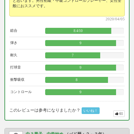
と思います。男性初級・中級コントロールプレーヤー、女性全
般におススメです。
2020/04/05
総合
8.4
/
10
弾き
9
耐久
7
打球音
9
衝撃吸収
8
コントロール
9
このレビューは参考になりましたか？
いいね！
61