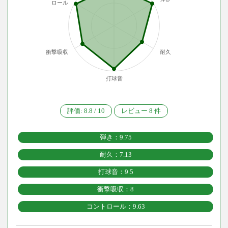
ロール
衝撃吸収
耐久
打球音
評価:
8.8
/
10
レビュー
8
件
弾き：9.75
耐久：7.13
打球音：9.5
衝撃吸収：8
コントロール：9.63