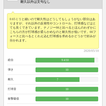
耐久以外は文句なし
0.65ミリと細いので耐久性はどうしてもしょうがない部分はあ
りますが、それ以外の反発性やコントロール、打球感などはと
ても良くできています。ナノジー98と比べるとほんのわずかに
こちらの方が打球感が柔らかめなのと耐久性が低いです。66フ
ォースと比べるとくわえ込む打球感を求めるかどうかで好みが
分かれます。
2020/05/10
総合
9.4
/
10
弾き
10
耐久
7
打球音
10
衝撃吸収
10