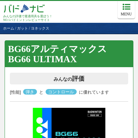
MENU
みんなの評価で最適用具を選ぼう！
NO.1バドミントンレビューサイト
ホーム
/
ガット
/
ヨネックス
BG66アルティマックス
BG66 ULTIMAX
評価
みんなの
[性能]
弾き
と
コントロール
に優れています