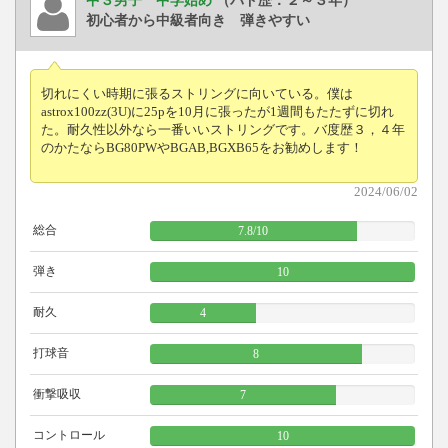
中３男子 中学始め
（バド歴：２～３年）
初心者から中級者向き 弾きやすい
切れにくい時期に張るストリングに向いている。僕は
astrox100zz(3U)に25pを10月に張ったが1週間もたたずに切れ
た。耐久性以外なら一番いいストリングです。バ度歴３，４年
のかたならBG80PWやBGAB,BGXB65をお勧めします！
2024/06/02
総合
7.8
/
10
弾き
10
耐久
4
打球音
8
衝撃吸収
7
コントロール
10