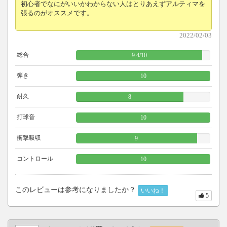
初心者でなにがいいかわからない人はとりあえずアルティマを
張るのがオススメです。
2022/02/03
総合
9.4
/
10
弾き
10
耐久
8
打球音
10
衝撃吸収
9
コントロール
10
このレビューは参考になりましたか？
いいね！
5