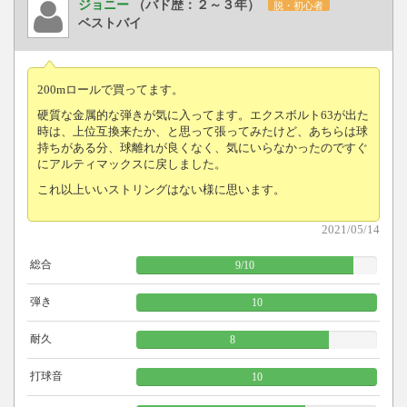
ジョニー
（バド歴：２～３年）
脱・初心者
ベストバイ
200mロールで買ってます。
硬質な金属的な弾きが気に入ってます。エクスボルト63が出た
時は、上位互換来たか、と思って張ってみたけど、あちらは球
持ちがある分、球離れが良くなく、気にいらなかったのですぐ
にアルティマックスに戻しました。
これ以上いいストリングはない様に思います。
2021/05/14
総合
9
/
10
弾き
10
耐久
8
打球音
10