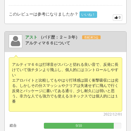
このレビューは参考になりましたか？
いいね！
0
アスト
（バド歴：２～３年）
市町村3位
アルティマ６６について
アルティマ６６は打球音がスパンと切れる良い音で、反発に長
けていて強チタンより飛ぶし、個人的にはコントロールしやす
い
エアロバイトと比較してもやはり打球感は固く衝撃吸収には劣
る。しかしその分スマッシュやクリアは失速せずに飛んで行く
反発とパッケージに書いてある通り、少し耐久には弱いと思
う。非力な人でも強力でも使えるヨネックスでは個人的には１
番
2022/12/01
総合
9
/
10