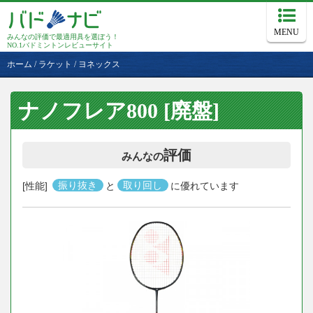
MENU
みんなの評価で最適用具を選ぼう！
NO.1バドミントンレビューサイト
ホーム
/
ラケット
/
ヨネックス
ナノフレア800 [廃盤]
評価
みんなの
[性能]
振り抜き
と
取り回し
に優れています