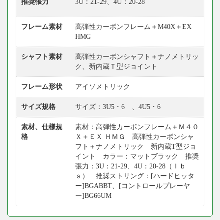
推奨張力
3U：21-29、4U：20-28
フレーム素材
高弾性カーボンフレーム＋M40X＋EX
HMG
シャフト素材
高弾性カーボンシャフト＋ナノメトリッ
ク、新内蔵Ｔ型ジョイント
フレーム形状
アイソメトリック
サイズ規格
サイズ：3U5・6 、4U5・6
素材、仕様規
素材：高弾性カーボンフレーム＋Ｍ４０
格
Ｘ＋ＥＸ ＨＭＧ 高弾性カーボンシャ
フト＋ナノメトリック 新内蔵T型ジョ
イント カラー：マットブラック 推奨
張力：3U：21-29、4U：20-28（ｌｂ
ｓ） 推奨ストリング：[ハードヒッタ
ー]BGABBT、[コントロールプレーヤ
ー]BG66UM