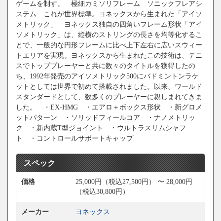
ゲームを制す。 極細カミソリフレーム ソニックフレアシ
ステム これが世界標準。ヨネックスから生まれた「アイソ
メトリック」 ヨネックス独自の四角いフレーム形状「アイ
ソメトリック」は、縦横のストリングの長さを均等化するこ
とで、一般的な円形フレームに比べ上下左右に広いスウィー
トエリアを実現。ヨネックスから生まれたこの技術は、テニ
スでトッププレーヤーと共に数々のタイトルを獲得したの
ち、1992年発売のアイソメトリック500にバドミントンラケ
ットとしては世界で初めて搭載されました。以来、ワールド
スタンダードとして、数多くのプレーヤーに親しまれてきま
した。 ・EX-HMG ・エアロ＋ボックス形状 ・新グロメ
ットパターン ・ソリッドフィールコア ・ナノメトリッ
ク ・新内蔵T型ジョイント ・ウルトラスリムシャフ
ト ・コントロールサポートキャップ
スペック
価格
25,000円（税込27,500円） 〜 28,000円
（税込30,800円）
メーカー
ヨネックス