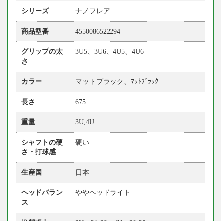
シリーズ
ナノフレア
商品型番
4550086522294
グリップの太
3U5、3U6、4U5、4U6
さ
カラー
マットブラック、ﾏｯﾄﾌﾞﾗｯｸ
長さ
675
重量
3U,4U
シャフトの硬
硬い
さ・打球感
生産国
日本
ヘッドバラン
ややヘッドライト
ス