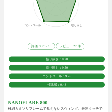
コントロール
取り回し
評価:
9.26
/
10
レビュー
27
件
振り抜き：9.78
取り回し：9.59
コントロール：9.26
打球感：9.48
NANOFLARE 800
極細カミソリフレームで見えないスウィング。最速タッチで