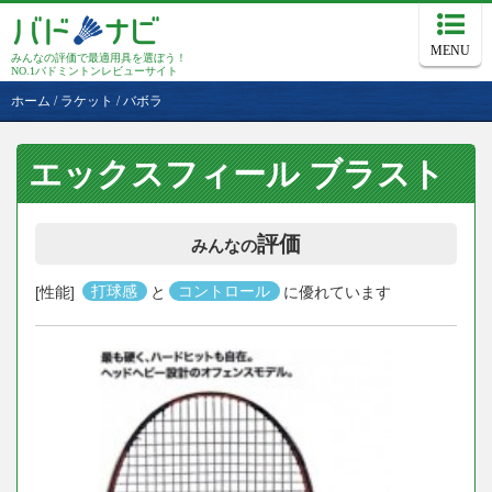
MENU
みんなの評価で最適用具を選ぼう！
NO.1バドミントンレビューサイト
ホーム
/
ラケット
/
バボラ
エックスフィール ブラスト
評価
みんなの
[性能]
打球感
と
コントロール
に優れています