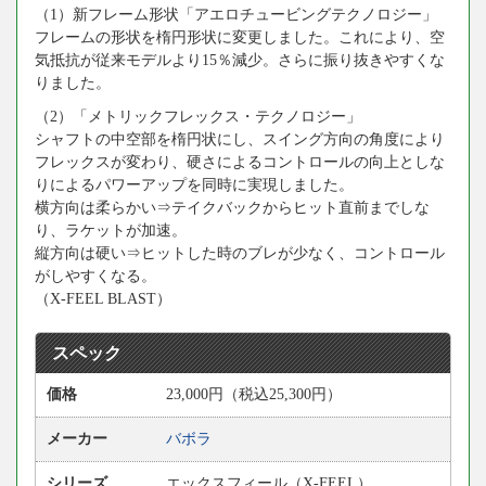
（1）新フレーム形状「アエロチュービングテクノロジー」
フレームの形状を楕円形状に変更しました。これにより、空
気抵抗が従来モデルより15％減少。さらに振り抜きやすくな
りました。
（2）「メトリックフレックス・テクノロジー」
シャフトの中空部を楕円状にし、スイング方向の角度により
フレックスが変わり、硬さによるコントロールの向上としな
りによるパワーアップを同時に実現しました。
横方向は柔らかい⇒テイクバックからヒット直前までしな
り、ラケットが加速。
縦方向は硬い⇒ヒットした時のブレが少なく、コントロール
がしやすくなる。
（X-FEEL BLAST）
スペック
価格
23,000円（税込25,300円）
メーカー
バボラ
シリーズ
エックスフィール（X-FEEL）