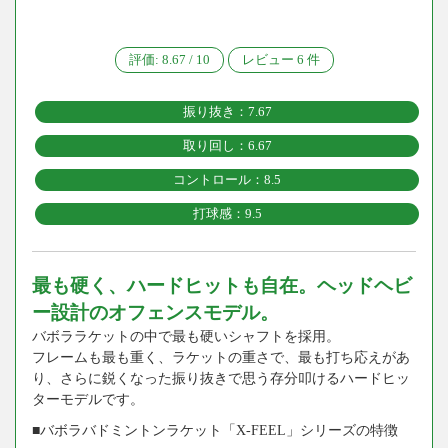
評価:
8.67
/
10
レビュー
6
件
振り抜き：7.67
取り回し：6.67
コントロール：8.5
打球感：9.5
最も硬く、ハードヒットも自在。ヘッドヘビ
ー設計のオフェンスモデル。
バボララケットの中で最も硬いシャフトを採用。
フレームも最も重く、ラケットの重さで、最も打ち応えがあ
り、さらに鋭くなった振り抜きで思う存分叩けるハードヒッ
ターモデルです。
■バボラバドミントンラケット「X-FEEL」シリーズの特徴