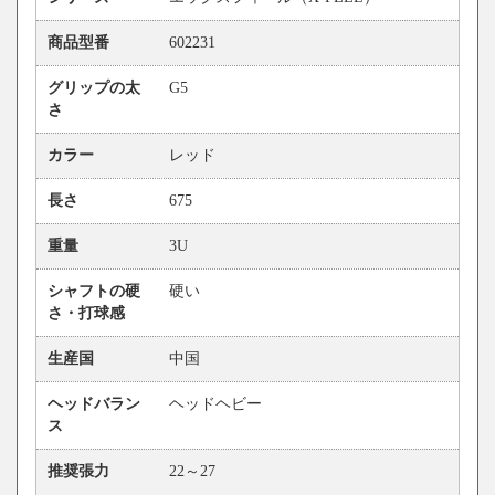
商品型番
602231
グリップの太
G5
さ
カラー
レッド
長さ
675
重量
3U
シャフトの硬
硬い
さ・打球感
生産国
中国
ヘッドバラン
ヘッドヘビー
ス
推奨張力
22～27