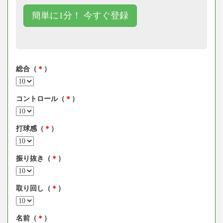
簡単に1分！ 今すぐ登録
総合（
＊
）
コントロール（
＊
）
打球感（
＊
）
振り抜き（
＊
）
取り回し（
＊
）
名前（
＊
）