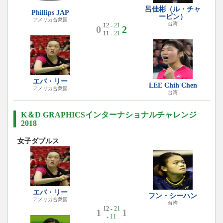
呂佳彬（ル・チャ
Phillips JAP
ービン）
アメリカ合衆国
台湾
12 -
21
0
2
11 -
21
エバ・リー
LEE Chih Chen
アメリカ合衆国
台湾
K＆D GRAPHICSインターナショナルチャレンジ
2018
女子ダブルス
エバ・リー
フン・シーハン
アメリカ合衆国
台湾
12 -
21
1
1
-
11