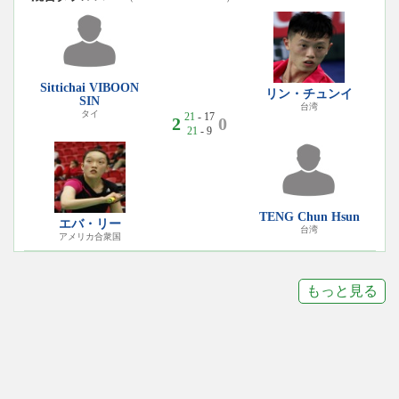
Sittichai VIBOON
リン・チュンイ
SIN
台湾
タイ
21
- 17
2
0
21
- 9
TENG Chun Hsun
エバ・リー
台湾
アメリカ合衆国
もっと見る