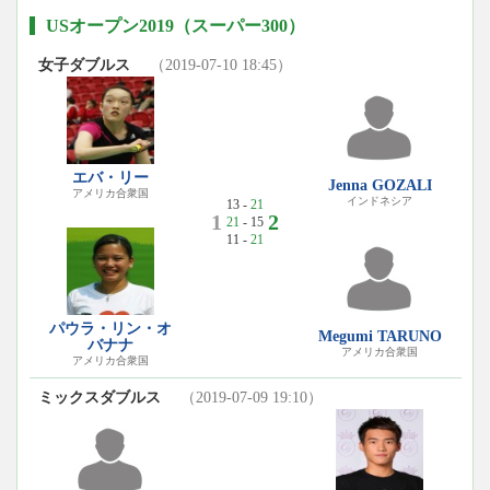
USオープン2019（スーパー300）
女子ダブルス
（2019-07-10 18:45）
エバ・リー
Jenna GOZALI
アメリカ合衆国
インドネシア
13 -
21
1
2
21
- 15
11 -
21
パウラ・リン・オ
Megumi TARUNO
バナナ
アメリカ合衆国
アメリカ合衆国
ミックスダブルス
（2019-07-09 19:10）