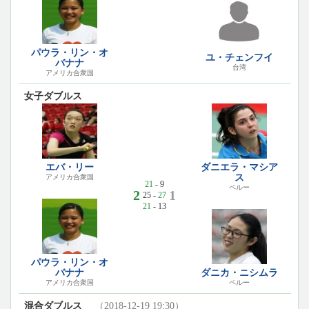
パウラ・リン・オ
ユ・チェンフイ
バナナ
台湾
アメリカ合衆国
女子ダブルス
エバ・リー
ダニエラ・マシア
ス
アメリカ合衆国
21
- 9
ペルー
2
1
25 -
27
21
- 13
パウラ・リン・オ
バナナ
ダニカ・ニシムラ
アメリカ合衆国
ペルー
混合ダブルス
（2018-12-19 19:30）