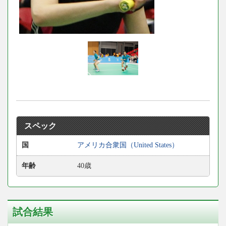
スペック
国
アメリカ合衆国（United States）
年齢
40歳
試合結果