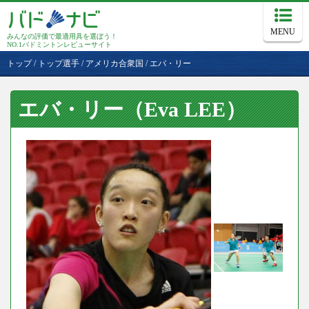
MENU
みんなの評価で最適用具を選ぼう！
NO.1バドミントンレビューサイト
トップ
/
トップ選手
/
アメリカ合衆国
/
エバ・リー
エバ・リー（Eva LEE）