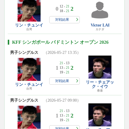
12 -
21
0
2
18 -
21
対戦結果
リン・チュンイ
Victor LAI
台湾
カナダ
KFF シンガポール バドミントン オープン 2026
男子シングルス
（2026-05-27 13:35）
21
- 13
1
2
13 -
21
19 -
21
対戦結果
リー・チェアッ
リン・チュンイ
ク・イウ
台湾
香港
男子シングルス
（2026-05-27 09:00）
21
- 13
1
2
13 -
21
19 -
21
対戦結果