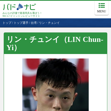
MENU
みんなの評価で最適用具を選ぼう！
NO.1バドミントンレビューサイト
トップ
/
トップ選手
/
台湾
/
リン・チュンイ
リン・チュンイ（LIN Chun-
Yi）