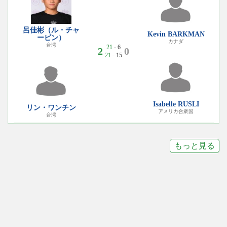
呂佳彬（ル・チャ
Kevin BARKMAN
ービン）
カナダ
台湾
21
- 6
2
0
21
- 15
Isabelle RUSLI
リン・ワンチン
アメリカ合衆国
台湾
もっと見る