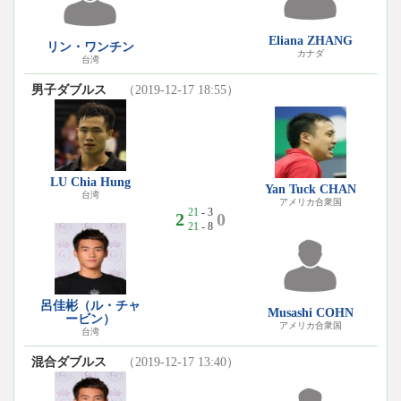
Eliana ZHANG
リン・ワンチン
カナダ
台湾
男子ダブルス
（2019-12-17 18:55）
LU Chia Hung
Yan Tuck CHAN
台湾
アメリカ合衆国
21
- 3
2
0
21
- 8
呂佳彬（ル・チャ
Musashi COHN
ービン）
アメリカ合衆国
台湾
混合ダブルス
（2019-12-17 13:40）