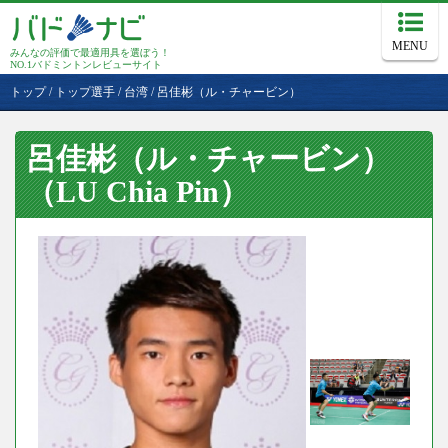
MENU
みんなの評価で最適用具を選ぼう！
NO.1バドミントンレビューサイト
トップ
/
トップ選手
/
台湾
/
呂佳彬（ル・チャービン）
呂佳彬（ル・チャービン）
（LU Chia Pin）