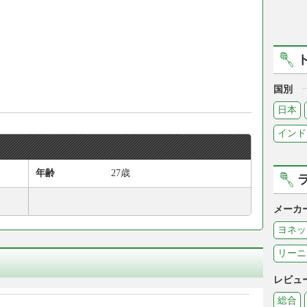
国別
日本
インド
年齢
27歳
メーカ
ヨネッ
リーニ
レビュ
総合