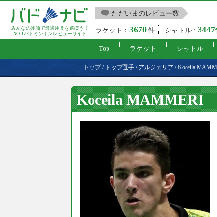
ただいまのレビュー数
3670
344
みんなの評価で最適用具を選ぼう！
ラケット：
件
シャトル :
NO.1バドミントンレビューサイト
Top
ラケット
シャトル
トップ
/
トップ選手
/
アルジェリア
/
Koceila MAMM
Koceila MAMMERI