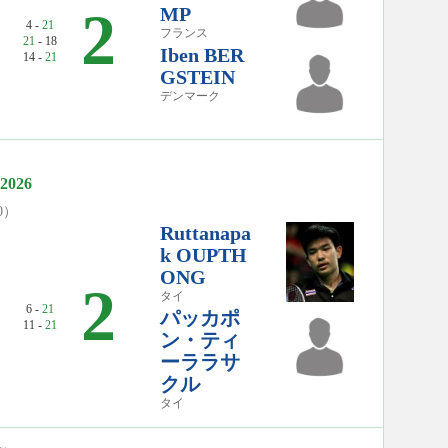
2
MP
4 -
21
フランス
21
- 18
Iben BER
14 -
21
GSTEIN
デンマーク
026
00）
Ruttanapa
k OUPTH
ONG
2
タイ
6 -
21
パッカポ
11 -
21
ン・ティ
ーララサ
クル
タイ