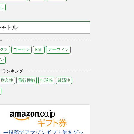
し
シャトル
ー
クス
ゴーセン
RSL
アーウィン
ン
ーランキング
耐久性
飛行性能
打球感
経済性
ュー投稿でアマゾンギフト券をゲッ