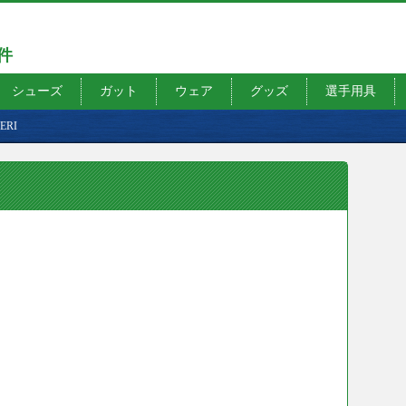
7件
シューズ
ガット
ウェア
グッズ
選手用具
ERI