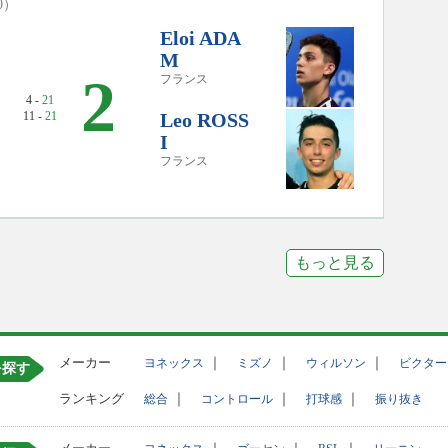
30）
Eloi ADA
M
2
フランス
4 -
21
11 -
21
Leo ROSS
I
フランス
もっと見る
メーカー
｜
｜
｜
ヨネックス
ミズノ
ウィルソン
ビクター
を探す
ランキング
｜
｜
｜
総合
コントロール
打球感
振り抜き