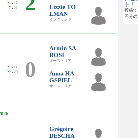
2
21
- 17
ト！
Lizzie TO
17 -
21
投稿で
LMAN
円分の
イングランド
Armin SA
ROSI
0
オーストリア
21
- 11
22
- 20
Anna HA
GSPIEL
オーストリア
26
Grégoire
DESCHA