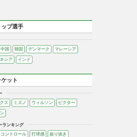
トップ選手
中国
韓国
デンマーク
マレーシア
ネシア
インド
ラケット
ー
クス
ミズノ
ウィルソン
ビクター
ン
ーランキング
コントロール
打球感
振り抜き