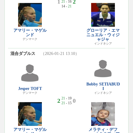
1
2
21
- 16
14 -
21
アマリー・マゲル
グローリア・エマ
ンド
ニュエル・ウィジ
ャジャ
デンマーク
インドネシア
混合ダブルス
（2026-01-21 13:10）
Bobby SETIABUD
Jesper TOFT
I
デンマーク
インドネシア
21
- 19
2
0
21
- 15
アマリー・マゲル
メラティ・デフ