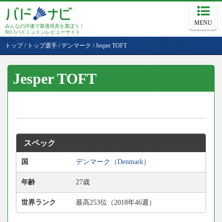
MENU
みんなの評価で最適用具を選ぼう！
NO.1バドミントンレビューサイト
トップ
/
トップ選手
/
デンマーク
/
Jesper TOFT
Jesper TOFT
スペック
国
デンマーク（Denmark）
年齢
27歳
世界ランク
最高253位（2018年46週）