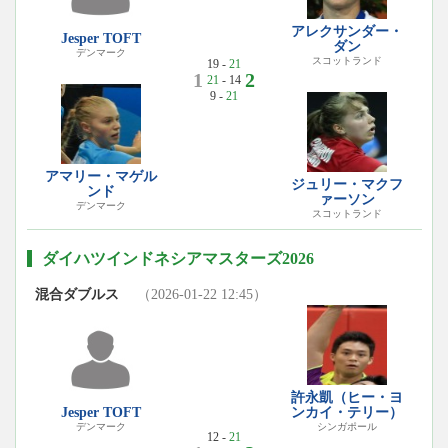
アレクサンダー・
Jesper TOFT
ダン
デンマーク
スコットランド
19 -
21
1
2
21
- 14
9 -
21
アマリー・マゲル
ジュリー・マクフ
ンド
ァーソン
デンマーク
スコットランド
ダイハツインドネシアマスターズ2026
混合ダブルス
（2026-01-22 12:45）
許永凱（ヒー・ヨ
Jesper TOFT
ンカイ・テリー）
デンマーク
シンガポール
12 -
21