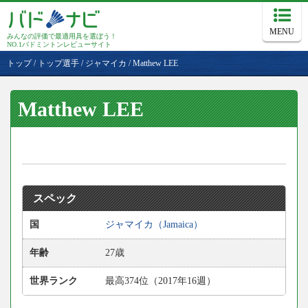
MENU
みんなの評価で最適用具を選ぼう！
NO.1バドミントンレビューサイト
トップ
/
トップ選手
/
ジャマイカ
/
Matthew LEE
Matthew LEE
スペック
国
ジャマイカ（Jamaica）
年齢
27歳
世界ランク
最高374位（2017年16週）