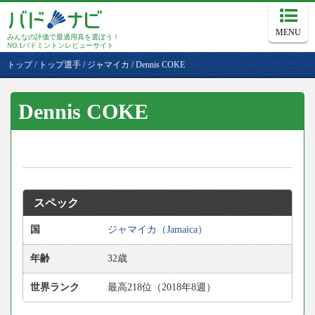
MENU
みんなの評価で最適用具を選ぼう！
NO.1バドミントンレビューサイト
トップ
/
トップ選手
/
ジャマイカ
/
Dennis COKE
Dennis COKE
スペック
国
ジャマイカ（Jamaica）
年齢
32歳
世界ランク
最高218位（2018年8週）