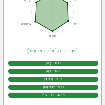
ロール
衝撃吸収
耐久
打球音
評価:
8.93
/
10
レビュー
3
件
弾き：8.33
耐久：8.67
打球音：9.33
衝撃吸収：9.33
コントロール：9