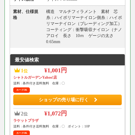
素材、仕様規
構造 マルチフィラメント 素材 芯
格
糸：ハイポリマーナイロン側糸：ハイポ
リマーナイロン（ブレーディング加工）
コーティング：衝撃吸収ナイロン（ナノ
アロイ 長さ 10ｍ ゲージの太さ
0.65mm
最安値検索
¥1,001円
1
位
シャトルガーデンYahoo!店
送料 : 条件付き送料無料
在庫 : 〇
カードOK
ショップの売り場に行く
¥1,072円
2
位
ラケットプラザ
送料 : 条件付き送料無料
在庫 : 〇
ポイント：10P
カードOK