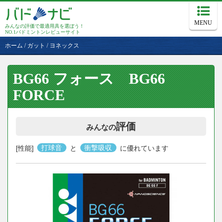
MENU
みんなの評価で最適用具を選ぼう！
NO.1バドミントンレビューサイト
ホーム
/
ガット
/
ヨネックス
BG66 フォース BG66
FORCE
評価
みんなの
[性能]
打球音
と
衝撃吸収
に優れています