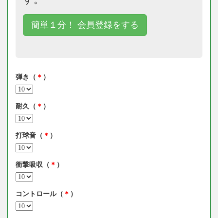
簡単１分！ 会員登録をする
弾き（
＊
）
耐久（
＊
）
打球音（
＊
）
衝撃吸収（
＊
）
コントロール（
＊
）