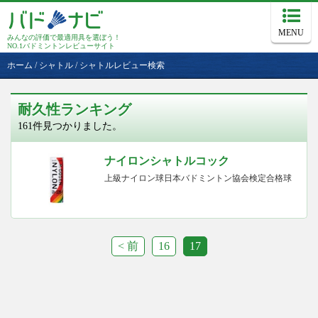
MENU
みんなの評価で最適用具を選ぼう！
NO.1バドミントンレビューサイト
ホーム
/
シャトル
/
シャトルレビュー検索
耐久性ランキング
161件見つかりました。
ナイロンシャトルコック
上級ナイロン球日本バドミントン協会検定合格球
< 前
16
17