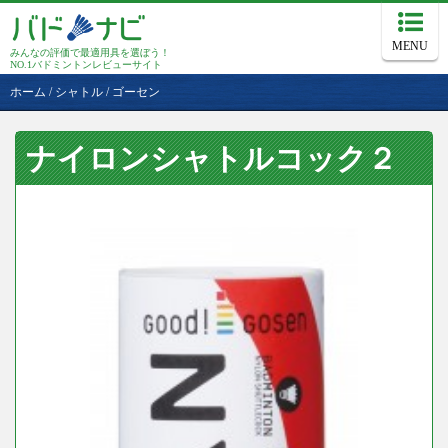
MENU
みんなの評価で最適用具を選ぼう！
NO.1バドミントンレビューサイト
ホーム
/
シャトル
/
ゴーセン
ナイロンシャトルコック２